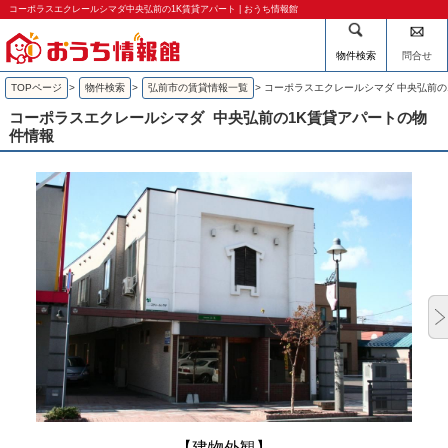
コーポラスエクレールシマダ中央弘前の1K賃貸アパート | おうち情報館
物件検索
問合せ
TOPページ
>
物件検索
>
弘前市の賃貸情報一覧
>
コーポラスエクレールシマダ 中央弘前の
コーポラスエクレールシマダ
中央弘前の1K賃貸アパートの物
件情報
【建物外観】