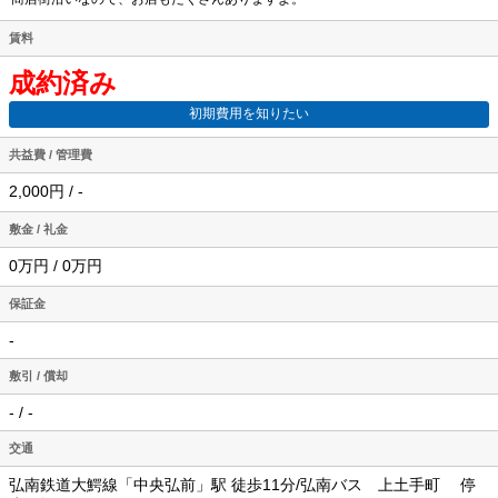
賃料
成約済み
初期費用を知りたい
共益費 / 管理費
2,000円 / -
敷金 / 礼金
0万円 / 0万円
保証金
-
敷引 / 償却
- / -
交通
弘南鉄道大鰐線「中央弘前」駅 徒歩11分/弘南バス 上土手町 停