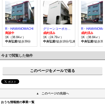
R・HAMANOMACHI
グリーンコーポカトレア
R・HAMANOMA
商談中
成約済み
成約済み
1K（38.84㎡）
1K（24.79㎡）
1K（38.84㎡）
中央弘前
/徒歩39分
中央弘前
/徒歩18分/弘南バス 野田1丁目 
中央弘前
/徒歩39
今まで閲覧した物件
このページをメールで送る
このページの先頭へ
おうち情報館の事業一覧