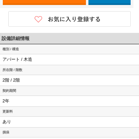
設備詳細情報
種別 / 構造
アパート / 木造
所在階 / 階数
2階 / 2階
契約期間
2年
更新料
あり
損保