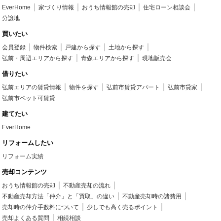
EverHome
家づくり情報
おうち情報館の売却
住宅ローン相談会
分譲地
買いたい
会員登録
物件検索
戸建から探す
土地から探す
弘前・周辺エリアから探す
青森エリアから探す
現地販売会
借りたい
弘前エリアの賃貸情報
物件を探す
弘前市賃貸アパート
弘前市貸家
弘前市ペット可賃貸
建てたい
EverHome
リフォームしたい
リフォーム実績
売却コンテンツ
おうち情報館の売却
不動産売却の流れ
不動産売却方法「仲介」と「買取」の違い
不動産売却時の諸費用
売却時の仲介手数料について
少しでも高く売るポイント
売却よくある質問
相続相談