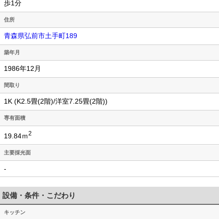
歩1分
住所
青森県弘前市土手町189
築年月
1986年12月
間取り
1K (K2.5畳(2階)/洋室7.25畳(2階))
専有面積
2
19.84ｍ
主要採光面
-
設備・条件・こだわり
キッチン