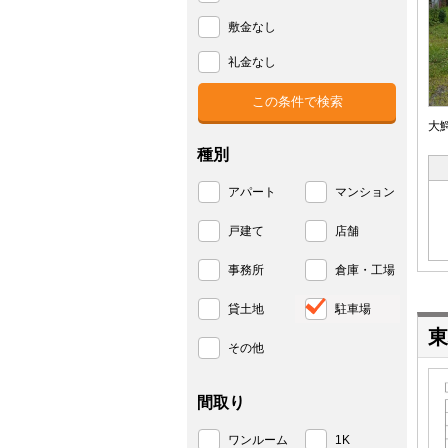
敷金なし
礼金なし
大
種別
アパート
マンション
戸建て
店舗
事務所
倉庫・工場
貸土地
駐車場
東
その他
間取り
ワンルーム
1K