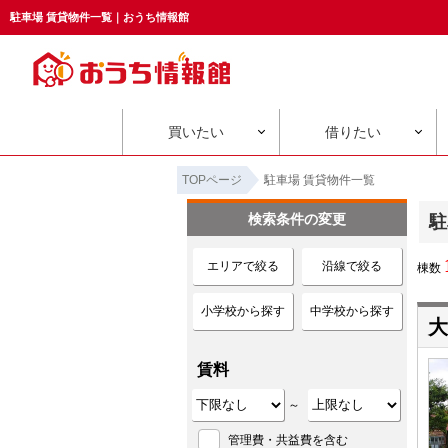
駐車場 賃貸物件一覧｜おうち情報館
買いたい
借りたい
TOPページ
駐車場 賃貸物件一覧
検索条件の変更
駐
エリアで絞る
沿線で絞る
棟数
小学校から探す
中学校から探す
大
賃料
～
管理費・共益費を含む