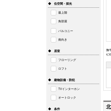
◆ 住空間・採光
最上階
角部屋
バルコニー
南向き
撫
◆ 居室
4,
フローリング
ロフト
◆ 建物設備・防犯
TVインターホン
オートロック
北
◆ 条件