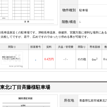
物件種別
駐車場
階数/構造
/-
軽長寿温泉近くの駐車場です。津軽長寿温泉、保健所、宮園方面に便利な場所にある
と比較してですが、若干、広めですのでゆったり停める事が可能です。
間取り
部屋番号
賃料
共益 / 管理費
間取り
専有面積
敷
2
-
0.4万円
- / -
その他
0
0ｍ
東北2丁目斉藤様駐車場
所在地
青森県弘前市城東北2丁