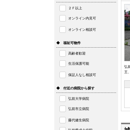
２Ｆ以上
オンライン内見可
オンライン相談可
◆ 福祉可物件
高齢者歓迎
生活保護可能
弘
王
保証人なし相談可
◆ 付近の病院から探す
弘前大学病院
弘前市立病院
藤代健生病院