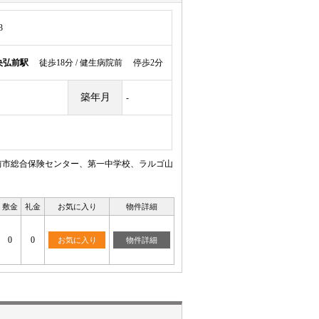
3
央弘前駅
徒歩18分 / 健生病院前 停歩2分
築年月
-
前市総合保険センター、第一中学校、ラルゴ山
敷金
礼金
お気に入り
物件詳細
0
0
お気に入り
物件詳細