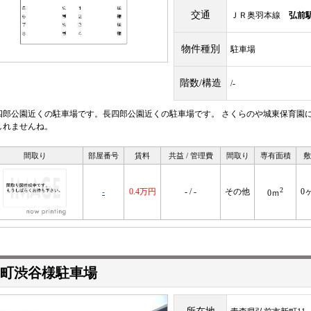
交通
ＪＲ奥羽本線
弘前
物件種別
駐車場
階数/構造
/-
四郎公園近くの駐車場です。長四郎公園近くの駐車場です。 さくらのや城東保育園
しれませんね。
間取り
部屋番号
賃料
共益 / 管理費
間取り
専有面積
敷
2
-
0.4万円
- / -
その他
0
0ｍ
町渋谷様駐車場