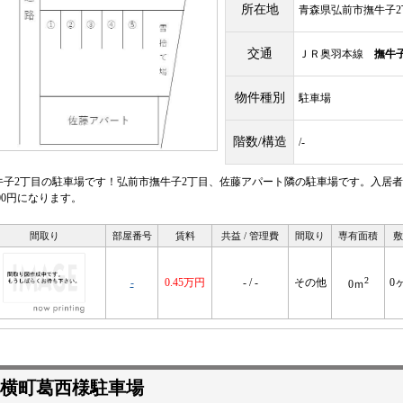
所在地
青森県弘前市撫牛子2丁
交通
ＪＲ奥羽本線
撫牛
物件種別
駐車場
階数/構造
/-
牛子2丁目の駐車場です！弘前市撫牛子2丁目、佐藤アパート隣の駐車場です。入居者の方
500円になります。
間取り
部屋番号
賃料
共益 / 管理費
間取り
専有面積
敷
2
-
0.45万円
- / -
その他
0
0ｍ
横町葛西様駐車場