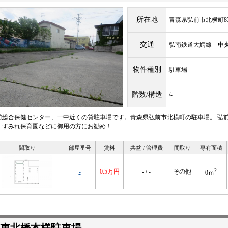
所在地
青森県弘前市北横町8
交通
弘南鉄道大鰐線
中
物件種別
駐車場
階数/構造
/-
前総合保健センター、一中近くの貸駐車場です。青森県弘前市北横町の駐車場。 弘
、すみれ保育園などに御用の方にお勧め！
間取り
部屋番号
賃料
共益 / 管理費
間取り
専有面積
2
-
0.5万円
- / -
その他
0ｍ