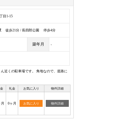
目1-15
駅
徒歩21分 / 長四郎公園 停歩4分
築年月
-
ん近くの駐車場です。 角地なので、道路に
金
礼金
お気に入り
物件詳細
ヶ月
0ヶ月
お気に入り
物件詳細