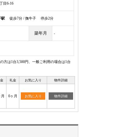
目6-16
子駅
徒歩7分 / 撫牛子 停歩2分
築年月
-
は1台3,500円、一般ご利用の場合は1台
金
礼金
お気に入り
物件詳細
ヶ月
0ヶ月
お気に入り
物件詳細