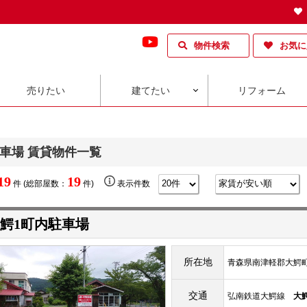
物件検索
お気に
売りたい
建てたい
リフォーム
車場 賃貸物件一覧
19
19
件 (総部屋数：
件)
表示件数
鰐1町内駐車場
所在地
青森県南津軽郡大鰐町大
交通
弘南鉄道大鰐線
大