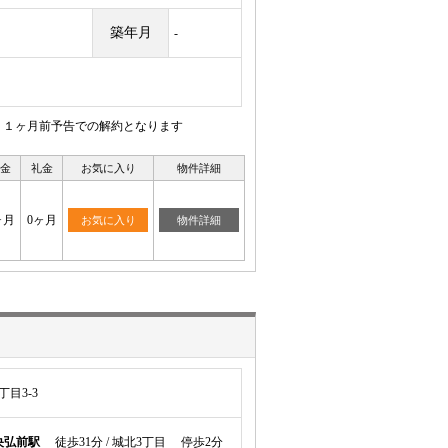
築年月
-
、１ヶ月前予告での解約となります
金
礼金
お気に入り
物件詳細
ヶ月
0ヶ月
お気に入り
物件詳細
目3-3
央弘前駅
徒歩31分 / 城北3丁目 停歩2分