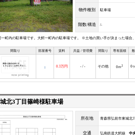
物件種別
駐車場
階数/構造
/-
鰐一町内の駐車場です。大鰐一町内の駐車場です。 ※土地の買い手が決まった場合
間取り
部屋番号
賃料
共益 / 管理費
間取り
専有面積
敷
2
-
0.3万円
- / -
その他
0
0ｍ
城北3丁目篠崎様駐車場
所在地
青森県弘前市東城北3丁
交通
弘南鉄道大鰐線
中