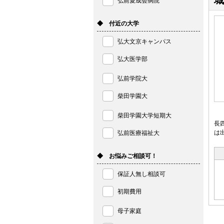
城
弘前愛成会病院
◆ 付近の大学
弘大文京キャンパス
弘大医学部
弘前学院大
柴田学園大
柴田学園大学短期大
長
は
弘前医療福祉大
◆ お悩みご相談可！
保証人無し相談可
初期費用
母子家庭