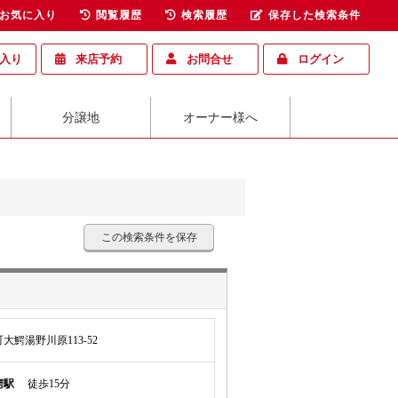
お気に入り
閲覧履歴
検索履歴
保存した検索条件
入り
来店予約
お問合せ
ログイン
分譲地
オーナー様へ
この検索条件を保存
鰐湯野川原113-52
鰐駅
徒歩15分