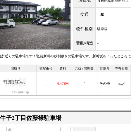
所在地
青森県弘前市新町11
交通
駅
物件種別
駐車場
階数/構造
/-
役所近くの駐車場です！弘前新町の砂利敷きの駐車場です。新町坂を下ったところに
間取り
部屋番号
賃料
共益 / 管理費
間取り
専有面積
2
-
0.4万円
- / -
その他
0ｍ
牛子2丁目佐藤様駐車場