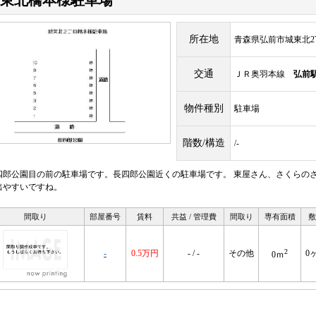
東北橋本様駐車場
所在地
青森県弘前市城東北2丁
交通
ＪＲ奥羽本線
弘前
物件種別
駐車場
階数/構造
/-
四郎公園目の前の駐車場です。長四郎公園近くの駐車場です。 東屋さん、さくらのさ
出やすいですね。
間取り
部屋番号
賃料
共益 / 管理費
間取り
専有面積
敷
2
-
0.5万円
- / -
その他
0
0ｍ