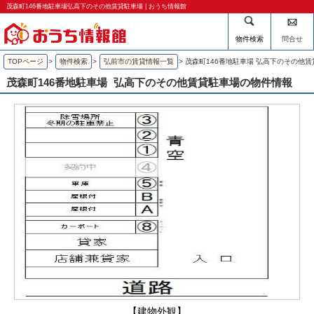
茂森町146番地駐車場弘高下のその他賃貸駐車場 | おうち情報館
物件検索
問合せ
TOPページ
>
物件検索
>
弘前市の賃貸情報一覧
>
茂森町146番地駐車場 弘高下のその他
茂森町146番地駐車場
弘高下のその他賃貸駐車場の物件情報
【建物外観】