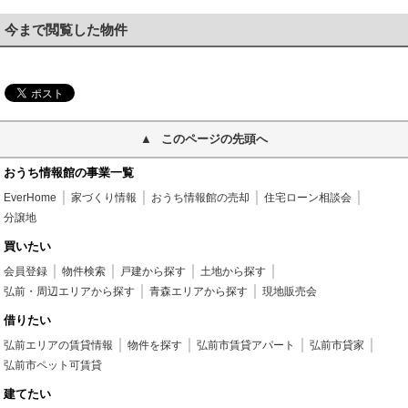
今まで閲覧した物件
このページの先頭へ
おうち情報館の事業一覧
EverHome
家づくり情報
おうち情報館の売却
住宅ローン相談会
分譲地
買いたい
会員登録
物件検索
戸建から探す
土地から探す
弘前・周辺エリアから探す
青森エリアから探す
現地販売会
借りたい
弘前エリアの賃貸情報
物件を探す
弘前市賃貸アパート
弘前市貸家
弘前市ペット可賃貸
建てたい