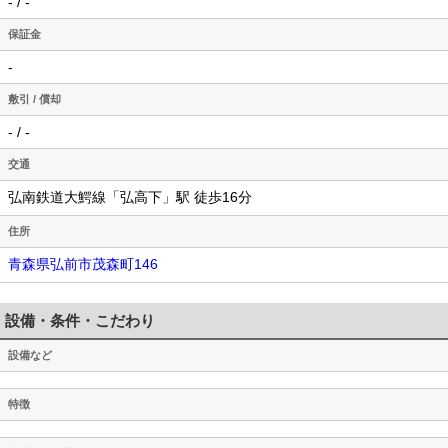
- / -
保証金
-
敷引 / 償却
- / -
交通
弘南鉄道大鰐線「弘高下」駅 徒歩16分
住所
青森県弘前市茂森町146
設備・条件・こだわり
設備など
特徴