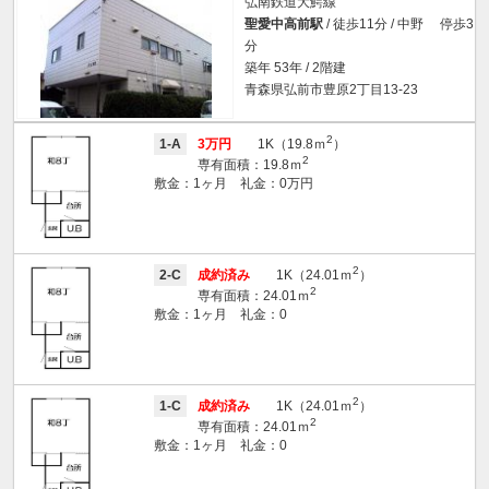
弘南鉄道大鰐線
聖愛中高前駅
/ 徒歩11分 / 中野 停歩3
分
築年 53年 / 2階建
青森県弘前市豊原2丁目13-23
2
1-A
3万円
1K（19.8ｍ
）
2
専有面積：19.8ｍ
敷金：1ヶ月 礼金：0万円
2
2-C
成約済み
1K（24.01ｍ
）
2
専有面積：24.01ｍ
敷金：1ヶ月 礼金：0
2
1-C
成約済み
1K（24.01ｍ
）
2
専有面積：24.01ｍ
敷金：1ヶ月 礼金：0