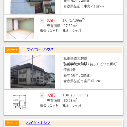
築年 41年 / 2階建
青森県弘前市中野2丁目9-7
2
-
3万円
1K（17.39ｍ
）
2
専有面積：17.39ｍ
敷金：1ヶ月 礼金：0ヶ月
ヴィバレーハウス
アパート
弘南鉄道大鰐線
弘前学院大前駅
/ 徒歩13分 / 富田町
停歩1分
築年 56年 / 2階建
青森県弘前市富田町120
2
-
3万円
1DK（30.53ｍ
）
2
専有面積：30.53ｍ
敷金：1ヶ月 礼金：0ヶ月
ハイツトミシマ
アパート