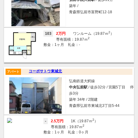
築年 /
青森県弘前市富野町12-18
2
103
2万円
ワンルーム（19.87ｍ
）
2
専有面積：19.87ｍ
敷金：1ヶ月 礼金：-
コーポサトウ東城北
アパート
弘南鉄道大鰐線
中央弘前駅
/ 徒歩32分 / 宮園5丁目 停
歩3分
築年 34年 / 2階建
青森県弘前市東城北3丁目5-44
2
-
2.5万円
1K（19.87ｍ
）
2
専有面積：19.87ｍ
敷金：1ヶ月 礼金：0ヶ月