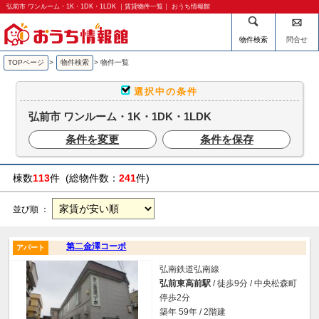
弘前市 ワンルーム・1K・1DK・1LDK ｜賃貸物件一覧｜ おうち情報館
物件検索
問合せ
TOPページ
>
物件検索
>
物件一覧
選択中の条件
弘前市 ワンルーム・1K・1DK・1LDK
条件を変更
条件を保存
棟数
113
件 (総物件数：
241
件)
並び順 ：
第二金澤コーポ
アパート
弘南鉄道弘南線
弘前東高前駅
/ 徒歩9分 / 中央松森町
停歩2分
築年 59年 / 2階建