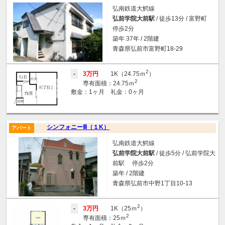
弘南鉄道大鰐線
弘前学院大前駅
/ 徒歩13分 / 富野町
停歩2分
築年 37年 / 2階建
青森県弘前市富野町18-29
2
-
3万円
1K（24.75ｍ
）
2
専有面積：24.75ｍ
敷金：1ヶ月 礼金：0ヶ月
シンフォニーⅢ（１K）
アパート
弘南鉄道大鰐線
弘前学院大前駅
/ 徒歩5分 / 弘前学院大
前駅 停歩2分
築年 / 2階建
青森県弘前市中野1丁目10-13
2
-
3万円
1K（25ｍ
）
2
専有面積：25ｍ