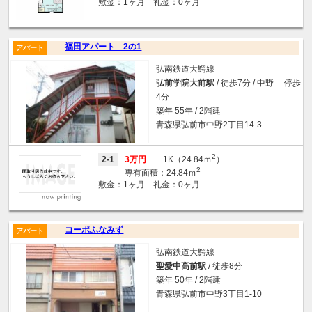
敷金：1ヶ月 礼金：0ヶ月
福田アパート 2の1
アパート
弘南鉄道大鰐線
弘前学院大前駅
/ 徒歩7分 / 中野 停歩
4分
築年 55年 / 2階建
青森県弘前市中野2丁目14-3
2
2-1
3万円
1K（24.84ｍ
）
2
専有面積：24.84ｍ
敷金：1ヶ月 礼金：0ヶ月
コーポふなみず
アパート
弘南鉄道大鰐線
聖愛中高前駅
/ 徒歩8分
築年 50年 / 2階建
青森県弘前市中野3丁目1-10