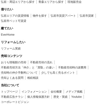
弘前・周辺エリアから探す
青森エリアから探す
現地販売会
借りたい
弘前エリアの賃貸情報
物件を探す
弘前市賃貸アパート
弘前市貸家
弘前市ペット可賃貸
建てたい
EverHome
リフォームしたい
リフォーム実績
売却コンテンツ
おうち情報館の売却
不動産売却の流れ
不動産売却方法「仲介」と「買取」の違い
不動産売却時の諸費用
売却時の仲介手数料について
少しでも高く売るポイント
売却よくある質問
相続相談
当社について
トップページ
インフォメーション
会社概要
メディア掲載
不動産広告チラシ
個人情報保護方針
歴史・実績
Youtube
コーポレートビジョン