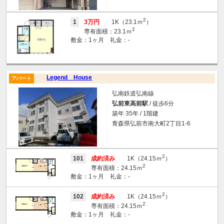
2
1
3万円
1K（23.1ｍ
）
2
専有面積：23.1ｍ
敷金：1ヶ月 礼金：-
Legend House
アパート
弘南鉄道弘南線
弘前東高前駅
/ 徒歩6分
築年 35年 / 1階建
青森県弘前市南大町2丁目1-6
2
101
成約済み
1K（24.15ｍ
）
2
専有面積：24.15ｍ
敷金：1ヶ月 礼金：-
2
102
成約済み
1K（24.15ｍ
）
2
専有面積：24.15ｍ
敷金：1ヶ月 礼金：-