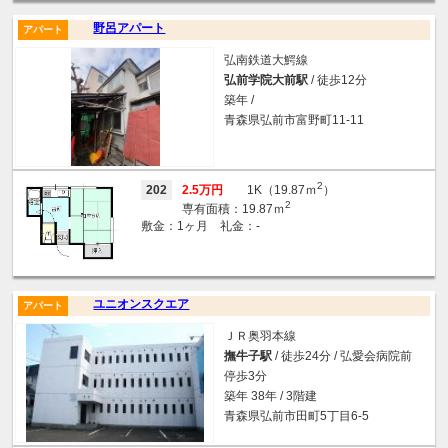
野呂アパート
アパート
弘南鉄道大鰐線
弘前学院大前駅
/ 徒歩12分
築年 /
青森県弘前市富野町11-11
2
202
2.5万円
1K（19.87ｍ
）
2
専有面積：19.87ｍ
敷金：1ヶ月 礼金：-
ユニオンスクエア
アパート
ＪＲ奥羽本線
撫牛子駅
/ 徒歩24分 / 弘愛会病院前
停歩3分
築年 38年 / 3階建
青森県弘前市田町5丁目6-5