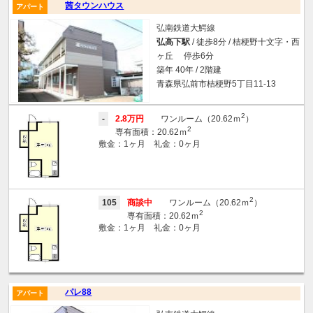
茜タウンハウス
アパート
弘南鉄道大鰐線
弘高下駅
/ 徒歩8分 / 桔梗野十文字・西
ヶ丘 停歩6分
築年 40年 / 2階建
青森県弘前市桔梗野5丁目11-13
2
-
2.8万円
ワンルーム（20.62ｍ
）
2
専有面積：20.62ｍ
敷金：1ヶ月 礼金：0ヶ月
2
105
商談中
ワンルーム（20.62ｍ
）
2
専有面積：20.62ｍ
敷金：1ヶ月 礼金：0ヶ月
パレ88
アパート