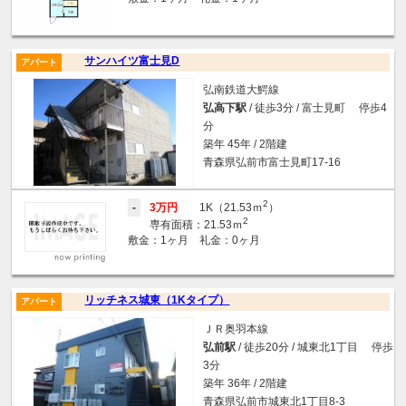
サンハイツ富士見D
アパート
弘南鉄道大鰐線
弘高下駅
/ 徒歩3分 / 富士見町 停歩4
分
築年 45年 / 2階建
青森県弘前市富士見町17-16
2
-
3万円
1K（21.53ｍ
）
2
専有面積：21.53ｍ
敷金：1ヶ月 礼金：0ヶ月
リッチネス城東（1Kタイプ）
アパート
ＪＲ奥羽本線
弘前駅
/ 徒歩20分 / 城東北1丁目 停歩
3分
築年 36年 / 2階建
青森県弘前市城東北1丁目8-3