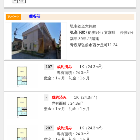
熊谷荘
アパート
弘南鉄道大鰐線
弘高下駅
/ 徒歩9分 / 文京町 停歩3分
築年 39年 / 2階建
青森県弘前市西ケ丘町11-24
2
107
成約済み
1K（24.3ｍ
）
2
専有面積：24.3ｍ
敷金：1ヶ月 礼金：1ヶ月
2
-
成約済み
1K（24.3ｍ
）
2
専有面積：24.3ｍ
敷金：1ヶ月 礼金：1ヶ月
2
207
成約済み
1K（24.3ｍ
）
2
専有面積：24.3ｍ
敷金：1ヶ月 礼金：1ヶ月