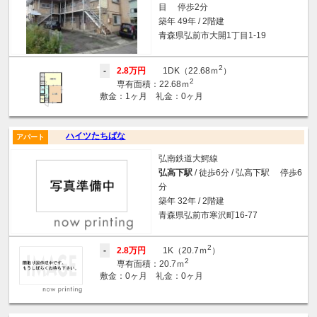
目 停歩2分
築年 49年 / 2階建
青森県弘前市大開1丁目1-19
2
-
2.8万円
1DK（22.68ｍ
）
2
専有面積：22.68ｍ
敷金：1ヶ月 礼金：0ヶ月
ハイツたちばな
アパート
弘南鉄道大鰐線
弘高下駅
/ 徒歩6分 / 弘高下駅 停歩6
分
築年 32年 / 2階建
青森県弘前市寒沢町16-77
2
-
2.8万円
1K（20.7ｍ
）
2
専有面積：20.7ｍ
敷金：0ヶ月 礼金：0ヶ月