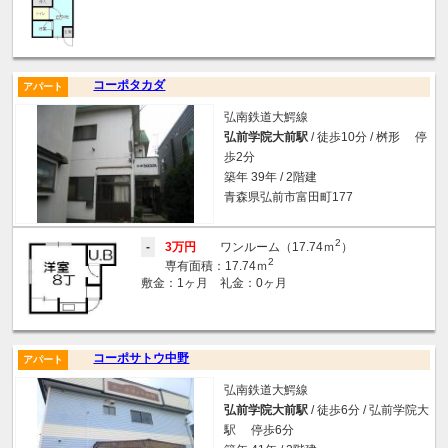
コーポタカダ
アパート
弘南鉄道大鰐線
弘前学院大前駅
/ 徒歩10分 / 桝形 停
歩2分
築年 39年 / 2階建
青森県弘前市富田町177
2
-
3万円
ワンルーム（17.74ｍ
）
2
専有面積：17.74ｍ
敷金：1ヶ月 礼金：0ヶ月
コーポサトウ中野
アパート
弘南鉄道大鰐線
弘前学院大前駅
/ 徒歩6分 / 弘前学院大
駅 停歩6分