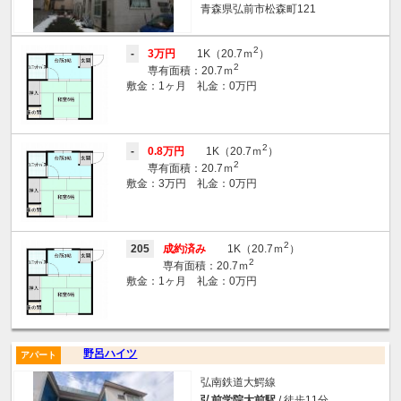
青森県弘前市松森町121
2
-
3万円
1K（20.7ｍ
）
2
専有面積：20.7ｍ
敷金：1ヶ月 礼金：0万円
2
-
0.8万円
1K（20.7ｍ
）
2
専有面積：20.7ｍ
敷金：3万円 礼金：0万円
2
205
成約済み
1K（20.7ｍ
）
2
専有面積：20.7ｍ
敷金：1ヶ月 礼金：0万円
野呂ハイツ
アパート
弘南鉄道大鰐線
弘前学院大前駅
/ 徒歩11分