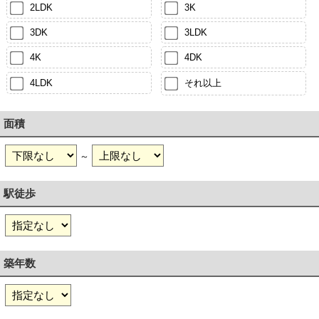
2LDK
3K
3DK
3LDK
4K
4DK
4LDK
それ以上
面積
～
駅徒歩
築年数