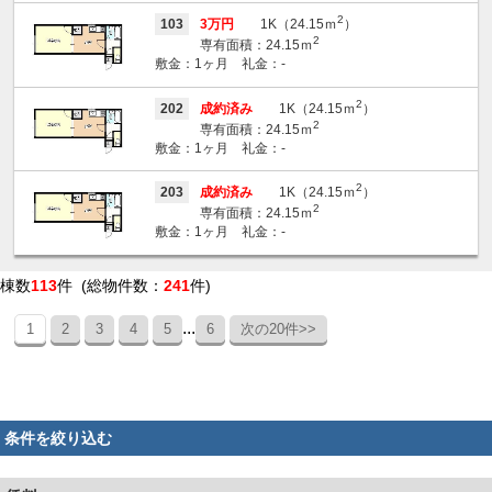
2
103
3万円
1K（24.15ｍ
）
2
専有面積：24.15ｍ
敷金：1ヶ月 礼金：-
2
202
成約済み
1K（24.15ｍ
）
2
専有面積：24.15ｍ
敷金：1ヶ月 礼金：-
2
203
成約済み
1K（24.15ｍ
）
2
専有面積：24.15ｍ
敷金：1ヶ月 礼金：-
棟数
113
件 (総物件数：
241
件)
...
1
2
3
4
5
6
次の20件>>
条件を絞り込む