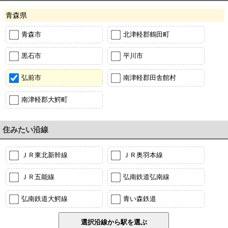
青森県
青森市
北津軽郡鶴田町
黒石市
平川市
弘前市
南津軽郡田舎館村
南津軽郡大鰐町
住みたい沿線
ＪＲ東北新幹線
ＪＲ奥羽本線
ＪＲ五能線
弘南鉄道弘南線
弘南鉄道大鰐線
青い森鉄道