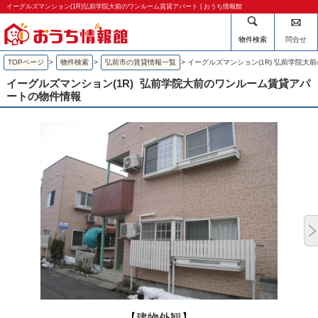
イーグルズマンション(1R)弘前学院大前のワンルーム賃貸アパート | おうち情報館
物件検索
問合せ
TOPページ
>
物件検索
>
弘前市の賃貸情報一覧
>
イーグルズマンション(1R) 弘前学院大
イーグルズマンション(1R)
弘前学院大前のワンルーム賃貸アパ
ートの物件情報
【建物外観】