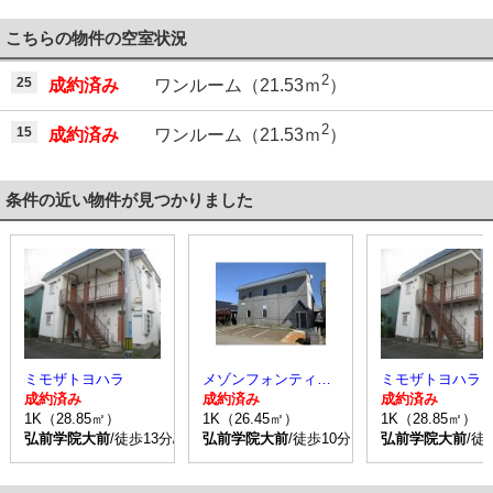
こちらの物件の空室状況
2
25
成約済み
ワンルーム（21.53ｍ
）
2
15
成約済み
ワンルーム（21.53ｍ
）
条件の近い物件が見つかりました
ミモザトヨハラ
メゾンフォンティーヌ
ミモザトヨハラ
成約済み
成約済み
成約済み
1K（28.85㎡）
1K（26.45㎡）
1K（28.85㎡）
弘前学院大前
/徒歩13分/北園 停歩2分
弘前学院大前
/徒歩10分
弘前学院大前
/徒