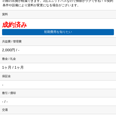
の際の出費が軽減できます。3点ユニットバスなので掃除がラクですね！※契約
条件や設備により賃料が変更になる場合がございます。
賃料
成約済み
初期費用を知りたい
共益費 / 管理費
2,000円 / -
敷金 / 礼金
1ヶ月 / 1ヶ月
保証金
-
敷引 / 償却
- / -
交通