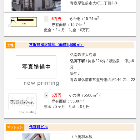
青森県弘前市大町二丁目2-8
2
-
5万円
その他（15.74ｍ
）
2
専有面積：15.74ｍ
敷金：2ヶ月 礼金：0万円
常盤野湯沢貸地（面積5,500㎡）
土地
弘南鉄道大鰐線
弘高下駅
/ 徒歩224分 / 嶽温泉 停歩6
分
築年 /
青森県弘前市常盤野湯の沢146-21、22
2
-
5万円
その他（5500ｍ
）
2
専有面積：5500ｍ
敷金：3ヶ月 礼金：0万円
代官町ビル
マンション
ＪＲ奥羽本線