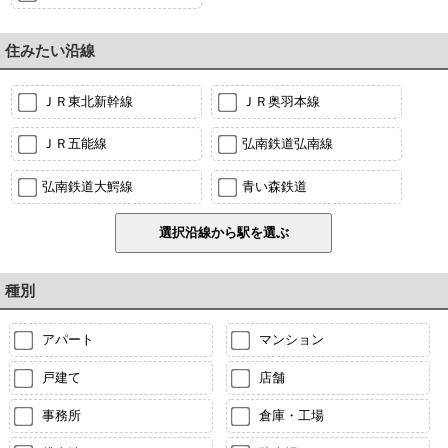
住みたい沿線
ＪＲ東北新幹線
ＪＲ奥羽本線
ＪＲ五能線
弘南鉄道弘南線
弘南鉄道大鰐線
青い森鉄道
種別
アパート
マンション
戸建て
店舗
事務所
倉庫・工場