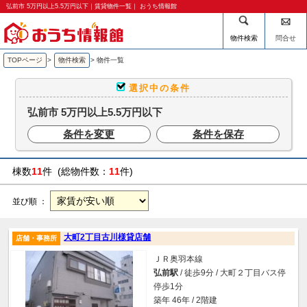
弘前市 5万円以上5.5万円以下｜賃貸物件一覧｜ おうち情報館
物件検索
問合せ
TOPページ
>
物件検索
>
物件一覧
選択中の条件
弘前市 5万円以上5.5万円以下
条件を変更
条件を保存
棟数
11
件 (総物件数：
11
件)
並び順 ：
大町2丁目古川様貸店舗
店舗・事務所
ＪＲ奥羽本線
弘前駅
/ 徒歩9分 / 大町２丁目バス停
停歩1分
築年 46年 / 2階建