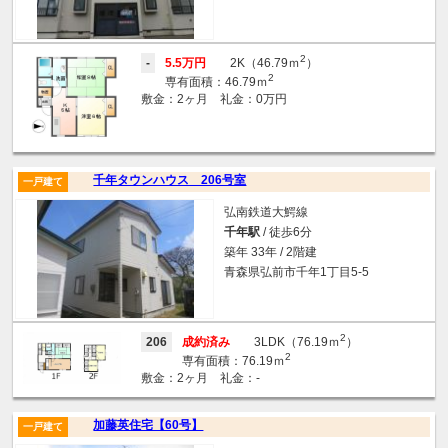
2
-
5.5万円
2K（46.79ｍ
）
2
専有面積：46.79ｍ
敷金：2ヶ月 礼金：0万円
千年タウンハウス 206号室
一戸建て
弘南鉄道大鰐線
千年駅
/ 徒歩6分
築年 33年 / 2階建
青森県弘前市千年1丁目5-5
2
206
成約済み
3LDK（76.19ｍ
）
2
専有面積：76.19ｍ
敷金：2ヶ月 礼金：-
加藤英住宅【60号】
一戸建て