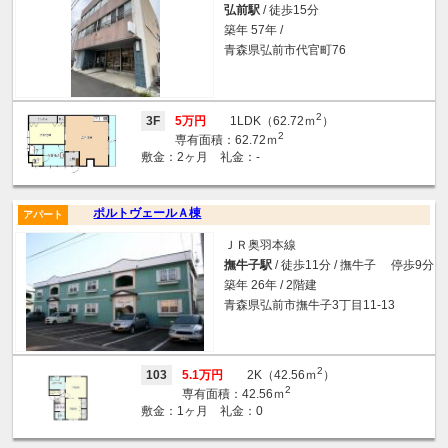
弘前駅
/ 徒歩15分
築年 57年 /
青森県弘前市代官町76
2
3F
5万円
1LDK（62.72ｍ
）
2
専有面積：62.72ｍ
敷金：2ヶ月 礼金：-
ポルトヴェールＡ棟
アパート
ＪＲ奥羽本線
撫牛子駅
/ 徒歩11分 / 撫牛子 停歩9分
築年 26年 / 2階建
青森県弘前市撫牛子3丁目11-13
2
103
5.1万円
2K（42.56ｍ
）
2
専有面積：42.56ｍ
敷金：1ヶ月 礼金：0