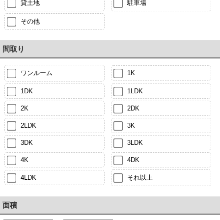
貸土地
駐車場
その他
間取り
ワンルーム
1K
1DK
1LDK
2K
2DK
2LDK
3K
3DK
3LDK
4K
4DK
4LDK
それ以上
面積