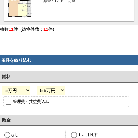
敷金：1ヶ月 礼金：-
棟数
11
件 (総物件数：
11
件)
条件を絞り込む
賃料
～
管理費・共益費込み
敷金
なし
１ヶ月以下