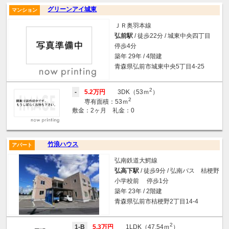
グリーンアイ城東
マンション
ＪＲ奥羽本線
弘前駅
/ 徒歩22分 / 城東中央四丁目
停歩4分
築年 29年 / 4階建
青森県弘前市城東中央5丁目4-25
2
-
5.2万円
3DK（53ｍ
）
2
専有面積：53ｍ
敷金：2ヶ月 礼金：0
竹浪ハウス
アパート
弘南鉄道大鰐線
弘高下駅
/ 徒歩9分 / 弘南バス 桔梗野
小学校前 停歩1分
築年 23年 / 2階建
青森県弘前市桔梗野2丁目14-4
2
1-B
5.3万円
1LDK（47.54ｍ
）