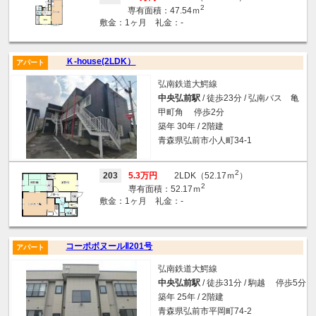
2
専有面積：47.54ｍ
敷金：1ヶ月 礼金：-
Ｋ-house(2LDK）
アパート
弘南鉄道大鰐線
中央弘前駅
/ 徒歩23分 / 弘南バス 亀
甲町角 停歩2分
築年 30年 / 2階建
青森県弘前市小人町34-1
2
203
5.3万円
2LDK（52.17ｍ
）
2
専有面積：52.17ｍ
敷金：1ヶ月 礼金：-
コーポボヌールⅡ201号
アパート
弘南鉄道大鰐線
中央弘前駅
/ 徒歩31分 / 駒越 停歩5分
築年 25年 / 2階建
青森県弘前市平岡町74-2