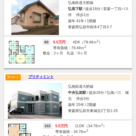
弘南鉄道大鰐線
弘高下駅
/ 徒歩18分 / 若葉一丁目バス
停 停歩1分
築年 41年 / 1階建
青森県弘前市樹木4丁目3-7
2
60
5.5万円
4DK（79.49ｍ
）
2
専有面積：79.49ｍ
敷金：2ヶ月 礼金：0ヶ月
プリティミント
アパート
弘南鉄道大鰐線
中央弘前駅
/ 徒歩28分 / 弘南バス 城
北 停歩3分
築年 25年 / 2階建
青森県弘前市東城北2丁目1-25
2
102
5.5万円
1LDK（34.78ｍ
）
2
専有面積：34.78ｍ