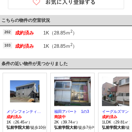
こちらの物件の空室状況
2
202
成約済み
1K（28.85ｍ
）
2
103
成約済み
1K（28.85ｍ
）
条件の近い物件が見つかりました
メゾンフォンティーヌ
福田アパート 1の3
成約済み
商談中
成約済み
1K（26.45㎡）
2K（39.74㎡）
1LDK（29.81㎡
弘前学院大前
/徒歩10分
弘前学院大前
/徒歩7分/中野 停歩4分
弘前学院大前
/徒