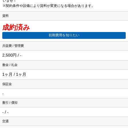
いませ！
※契約条件や設備により賃料が変更になる場合があります。
賃料
成約済み
初期費用を知りたい
共益費 / 管理費
2,500円 / -
敷金 / 礼金
1ヶ月 / 1ヶ月
保証金
-
敷引 / 償却
- / -
交通