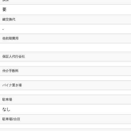
要
鍵交換代
-
他初期費用
保証人代行会社
仲介手数料
バイク置き場
駐車場
なし
駐車場2台目