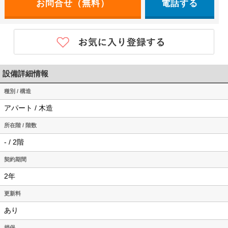
電話する
設備詳細情報
種別 / 構造
アパート / 木造
所在階 / 階数
- / 2階
契約期間
2年
更新料
あり
損保