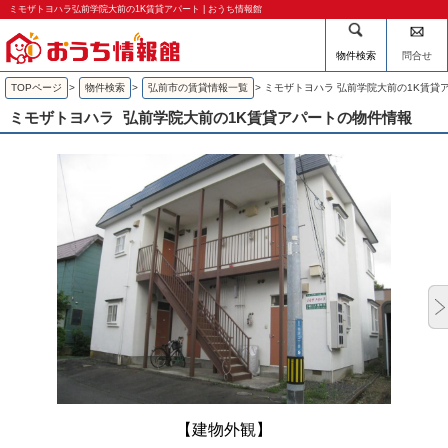
ミモザトヨハラ弘前学院大前の1K賃貸アパート | おうち情報館
物件検索
問合せ
TOPページ
>
物件検索
>
弘前市の賃貸情報一覧
>
ミモザトヨハラ 弘前学院大前の1K賃貸
ミモザトヨハラ
弘前学院大前の1K賃貸アパートの物件情報
【建物外観】