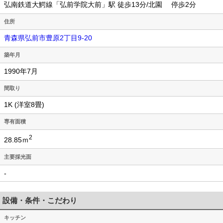
弘南鉄道大鰐線「弘前学院大前」駅 徒歩13分/北園 停歩2分
住所
青森県弘前市豊原2丁目9-20
築年月
1990年7月
間取り
1K (洋室8畳)
専有面積
2
28.85ｍ
主要採光面
-
設備・条件・こだわり
キッチン