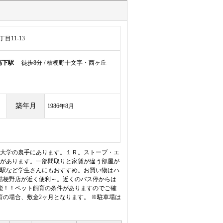
目11-13
高下駅
徒歩8分 / 桔梗野十文字・西ヶ丘
築年月
1986年8月
大学の裏手にあります。１Ｒ。ストーブ・エ
があります。一部間取りと家賃が違う部屋が
駅など学生さんにもおすすめ。お買い物はハ
桔梗野店が近く便利～。近くのバス停からは
能！！ペット飼育の条件がありますのでご確
育の場合、敷金2ヶ月となります。 ※駐車場は