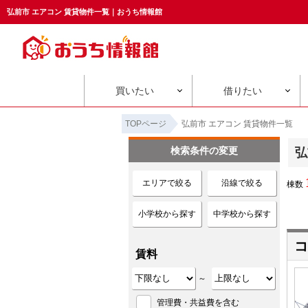
弘前市 エアコン 賃貸物件一覧｜おうち情報館
買いたい
借りたい
TOPページ
弘前市 エアコン 賃貸物件一覧
検索条件の変更
弘
エリアで絞る
沿線で絞る
棟数
小学校から探す
中学校から探す
コ
賃料
～
管理費・共益費を含む