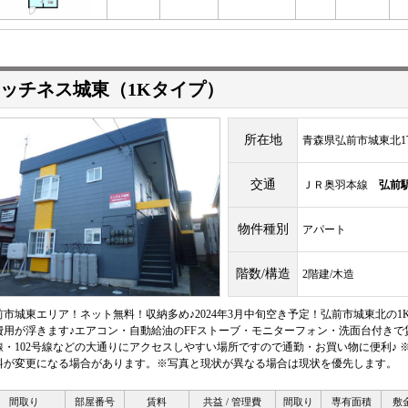
ッチネス城東（1Kタイプ）
所在地
青森県弘前市城東北1丁
交通
ＪＲ奥羽本線
弘前
物件種別
アパート
階数/構造
2階建/木造
前市城東エリア！ネット無料！収納多め♪2024年3月中旬空き予定！弘前市城東北の1K
費用が浮きます♪エアコン・自動給油のFFストーブ・モニターフォン・洗面台付きで
線・102号線などの大通りにアクセスしやすい場所ですので通勤・お買い物に便利♪ 
料が変更になる場合があります。※写真と現状が異なる場合は現状を優先します。
間取り
部屋番号
賃料
共益 / 管理費
間取り
専有面積
敷