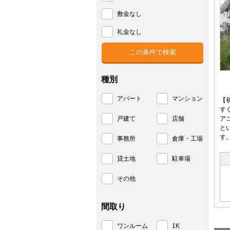
敷金なし
礼金なし
種別
アパート
マンション
【
す
戸建て
店舗
ア
と
す
事務所
倉庫・工場
貸土地
駐車場
その他
間取り
ワンルーム
1K