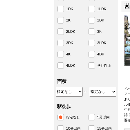
茜
1DK
1LDK
2K
2DK
2LDK
3K
3DK
3LDK
4K
4DK
4LDK
それ以上
面積
ペ
～
ア
あ
ル
駅徒歩
中
認
指定なし
5分以内
要
10分以内
15分以内