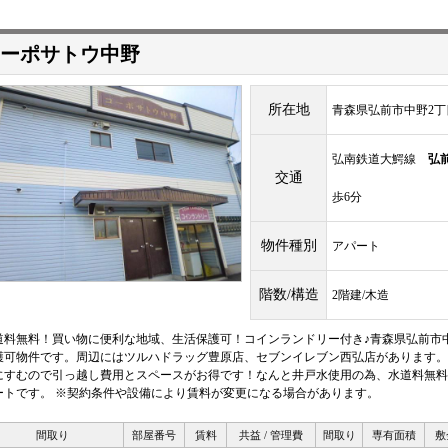
ーポサトウ中野
所在地
青森県弘前市中野2丁目
弘南鉄道大鰐線
弘
交通
歩6分
物件種別
アパート
階数/構造
2階建/木造
道料無料！買い物に便利な地域、生活保護可！コインランドリー付き♪青森県弘前市中
護可物件です。周辺にはツルハドラッグ豊原店、セブンイレブン西弘店があります。
にすむので引っ越し費用とスペースがお得です！なんと井戸水使用の為、水道料無料
ートです。 ※契約条件や設備により賃料が変更になる場合があります。
間取り
部屋番号
賃料
共益 / 管理費
間取り
専有面積
敷