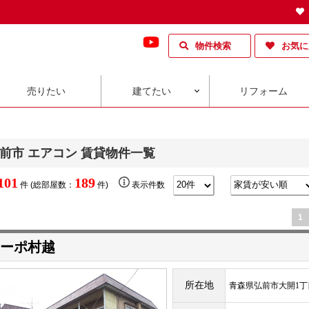
物件検索
お気に
売りたい
建てたい
リフォーム
前市 エアコン 賃貸物件一覧
101
189
件 (総部屋数：
件)
表示件数
1
ーポ村越
所在地
青森県弘前市大開1丁目