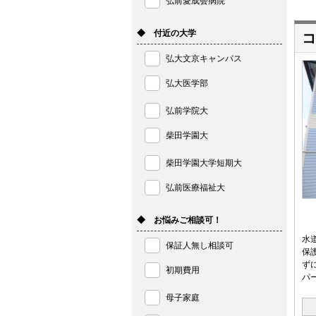
弘前愛成会病院
◆ 付近の大学
コ
弘大文京キャンパス
弘大医学部
弘前学院大
柴田学園大
柴田学園大学短期大
弘前医療福祉大
◆ お悩みご相談可！
水
保証人無し相談可
保
ず
初期費用
パ
母子家庭