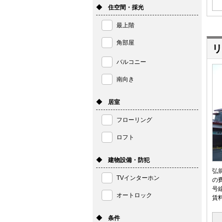
◆ 住空間・採光
最上階
角部屋
リ
バルコニー
南向き
◆ 居室
フローリング
ロフト
◆ 建物設備・防犯
弘
TVインターホン
の
号
オートロック
賃
◆ 条件