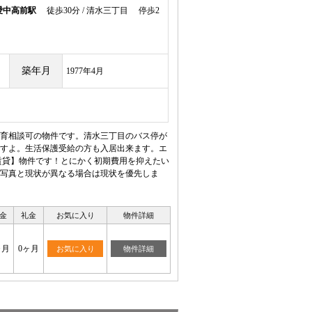
愛中高前駅
徒歩30分 / 清水三丁目 停歩2
築年月
1977年4月
育相談可の物件です。清水三丁目のバス停が
すよ。生活保護受給の方も入居出来ます。エ
賃貸】物件です！とにかく初期費用を抑えたい
写真と現状が異なる場合は現状を優先しま
金
礼金
お気に入り
物件詳細
ヶ月
0ヶ月
お気に入り
物件詳細