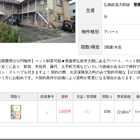
弘南鉄道大鰐線
聖
交通
分
物件種別
アパート
階数/構造
2階建/木造
初期費用ゼロ円物件】ペット飼育可能★青森県弘前市大開にあるアパート。ペット飼
ぐ近くにあり、駅前、市役所、藤代、土手町方面などいろいろ路線があるので便利で
コン・ストーブも付きますよ！ 契約の際、火災保険加入料のみで契約可能な【ゼロ
いう方にお勧めです。※契約条件や設備により賃料が変更になる場合があります。※
。
間取り
部屋番号
賃料
共益 / 管理費
間取り
専有面積
敷
2
-
2.8万円
- / -
1DK
1
22.68ｍ