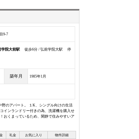
9-7
前学院大前駅
徒歩6分 / 弘前学院大駅 停
築年月
1985年1月
野のアパート。 １K、シングル向けの生活
コインランドリー付きの為、洗濯機を購入せ
！おくまっているため、閑静で住みやすいア
金
礼金
お気に入り
物件詳細