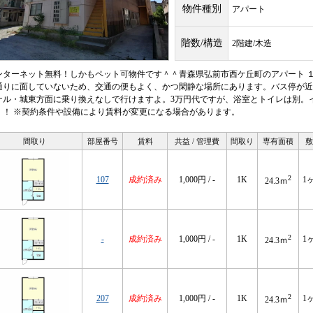
物件種別
アパート
階数/構造
2階建/木造
ンターネット無料！しかもペット可物件です＾＾青森県弘前市西ケ丘町のアパート 
通りに面していないため、交通の便もよく、かつ閑静な場所にあります。バス停が近
ナル・城東方面に乗り換えなしで行けますよ。3万円代ですが、浴室とトイレは別。
！！ ※契約条件や設備により賃料が変更になる場合があります。
間取り
部屋番号
賃料
共益 / 管理費
間取り
専有面積
敷
2
107
成約済み
1,000円 / -
1K
1
24.3ｍ
2
-
成約済み
1,000円 / -
1K
1
24.3ｍ
2
207
成約済み
1,000円 / -
1K
1
24.3ｍ