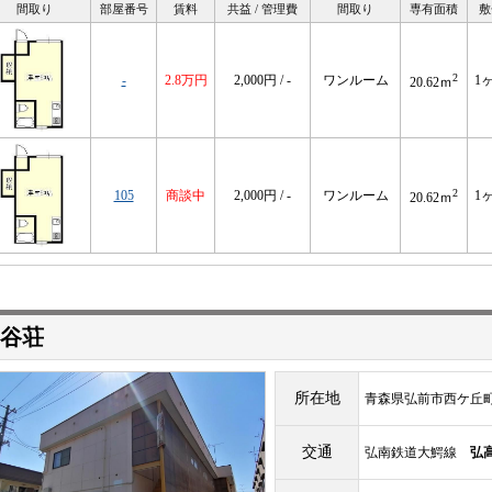
間取り
部屋番号
賃料
共益 / 管理費
間取り
専有面積
敷
2
-
2.8万円
2,000円 / -
ワンルーム
1
20.62ｍ
2
105
商談中
2,000円 / -
ワンルーム
1
20.62ｍ
谷荘
所在地
青森県弘前市西ケ丘町1
交通
弘南鉄道大鰐線
弘