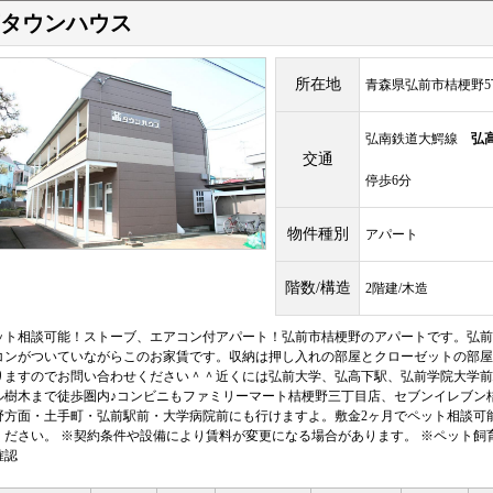
タウンハウス
所在地
青森県弘前市桔梗野5丁
弘南鉄道大鰐線
弘
交通
停歩6分
物件種別
アパート
階数/構造
2階建/木造
ット相談可能！ストーブ、エアコン付アパート！弘前市桔梗野のアパートです。弘前
コンがついていながらこのお家賃です。収納は押し入れの部屋とクローゼットの部屋
りますのでお問い合わせください＾＾近くには弘前大学、弘高下駅、弘前学院大学前
ル樹木まで徒歩圏内♪コンビニもファミリーマート桔梗野三丁目店、セブンイレブン
野方面・土手町・弘前駅前・大学病院前にも行けますよ。敷金2ヶ月でペット相談可
ください。 ※契約条件や設備により賃料が変更になる場合があります。 ※ペット飼
確認