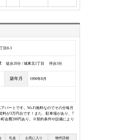
目8-3
駅
徒歩20分 / 城東北1丁目 停歩3分
築年月
1990年8月
アパートです。Wi-Fi無料なのでその分毎月
賃料が3万円台です！また、駐車場があり、7
※町会費200円あり。※契約条件や設備により
金
礼金
お気に入り
物件詳細