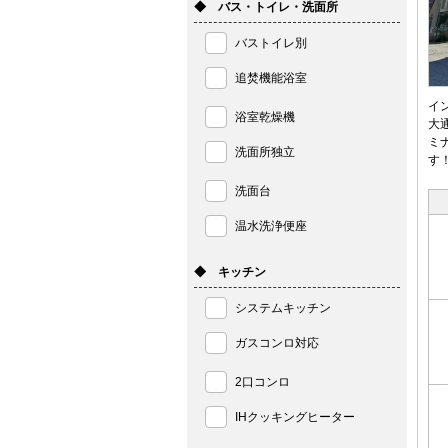
◆ バス・トイレ・洗面所
バストイレ別
追焚機能浴室
イ
浴室乾燥機
大
ミ
洗面所独立
す
洗面台
温水洗浄便座
◆ キッチン
システムキッチン
ガスコンロ対応
2口コンロ
IHクッキングヒーター