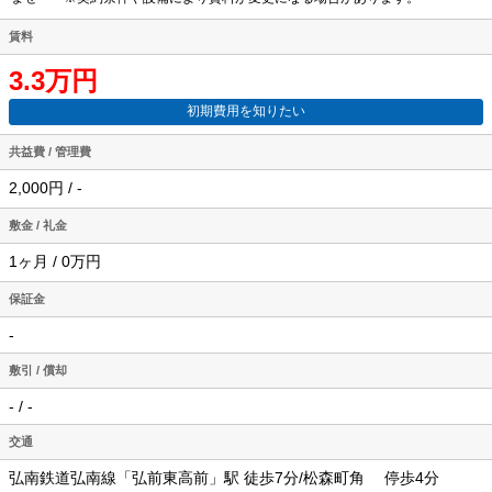
賃料
3.3万円
初期費用を知りたい
共益費 / 管理費
2,000円 / -
敷金 / 礼金
1ヶ月 / 0万円
保証金
-
敷引 / 償却
- / -
交通
弘南鉄道弘南線「弘前東高前」駅 徒歩7分/松森町角 停歩4分