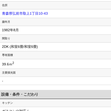
住所
青森県弘前市取上1丁目10-43
築年月
1982年8月
間取り
2DK (和室6畳/和室6畳)
専有面積
2
39.6ｍ
主要採光面
-
設備・条件・こだわり
キッチン
ガスコンロ対応 /