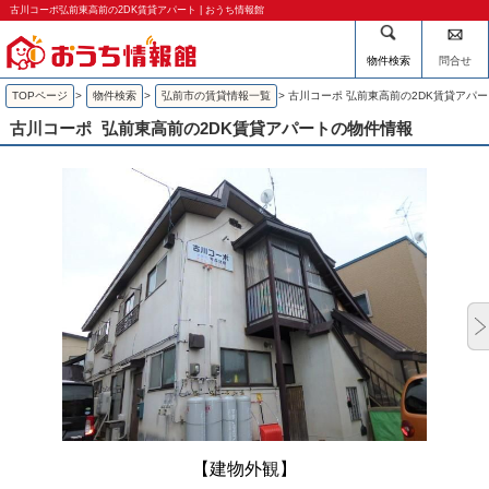
古川コーポ弘前東高前の2DK賃貸アパート | おうち情報館
物件検索
問合せ
TOPページ
>
物件検索
>
弘前市の賃貸情報一覧
>
古川コーポ 弘前東高前の2DK賃貸アパ
古川コーポ
弘前東高前の2DK賃貸アパートの物件情報
【建物外観】