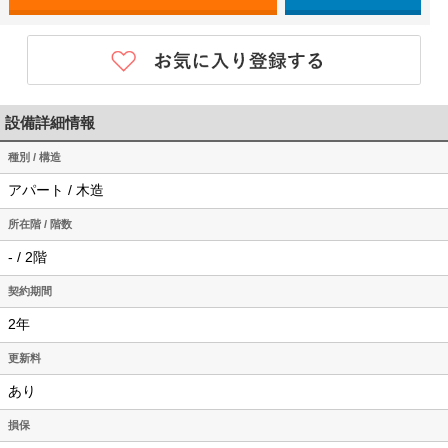
設備詳細情報
種別 / 構造
アパート / 木造
所在階 / 階数
- / 2階
契約期間
2年
更新料
あり
損保