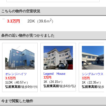
こちらの物件の空室状況
2
3.3万円
2DK（39.6ｍ
）
条件の近い物件が見つかりました
Legend House
オレンジハイツ
シングルハウス
3万円
3.5万円
3万円
1K（24.15㎡）
1LDK（40.57㎡）
1K（22.35㎡）
弘前東高前
/徒歩6分/弘南バス 楮町 停歩2
弘前東高前
/徒歩9分/小比内団地 停歩2分
弘前東高前
/徒歩
今まで閲覧した物件