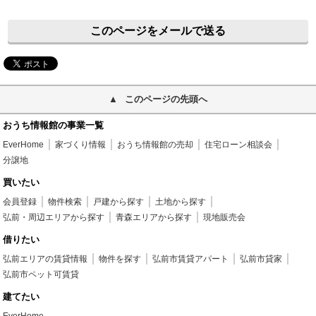
このページをメールで送る
このページの先頭へ
おうち情報館の事業一覧
EverHome
家づくり情報
おうち情報館の売却
住宅ローン相談会
分譲地
買いたい
会員登録
物件検索
戸建から探す
土地から探す
弘前・周辺エリアから探す
青森エリアから探す
現地販売会
借りたい
弘前エリアの賃貸情報
物件を探す
弘前市賃貸アパート
弘前市貸家
弘前市ペット可賃貸
建てたい
EverHome