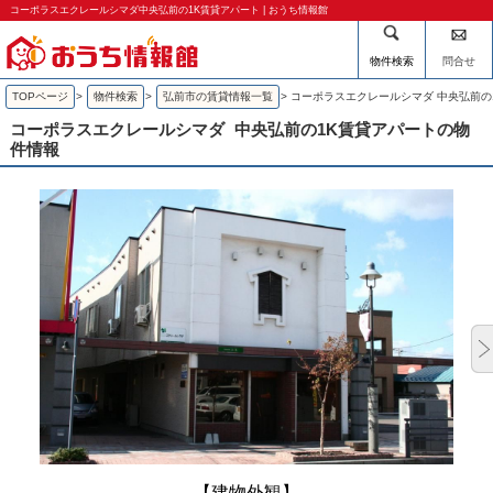
コーポラスエクレールシマダ中央弘前の1K賃貸アパート | おうち情報館
物件検索
問合せ
TOPページ
>
物件検索
>
弘前市の賃貸情報一覧
>
コーポラスエクレールシマダ 中央弘前の
コーポラスエクレールシマダ
中央弘前の1K賃貸アパートの物
件情報
【建物外観】