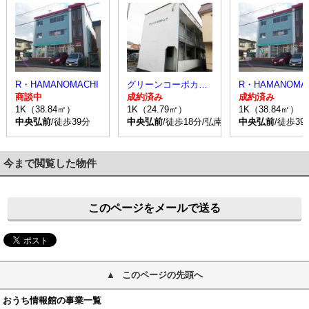
R・HAMANOMACHI
グリーンコーポカトレア
R・HAMANOMA
商談中
成約済み
成約済み
1K（38.84㎡）
1K（24.79㎡）
1K（38.84㎡）
中央弘前
/徒歩39分
中央弘前
/徒歩18分/弘南バス 野田1丁目 
中央弘前
/徒歩39
今まで閲覧した物件
このページをメールで送る
このページの先頭へ
おうち情報館の事業一覧