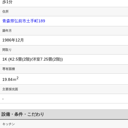
歩1分
住所
青森県弘前市土手町189
築年月
1986年12月
間取り
1K (K2.5畳(2階)/洋室7.25畳(2階))
専有面積
2
19.84ｍ
主要採光面
-
設備・条件・こだわり
キッチン