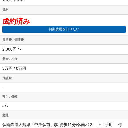
賃料
成約済み
初期費用を知りたい
共益費 / 管理費
2,000円 / -
敷金 / 礼金
3万円 / 0万円
保証金
-
敷引 / 償却
- / -
交通
弘南鉄道大鰐線「中央弘前」駅 徒歩11分/弘南バス 上土手町 停