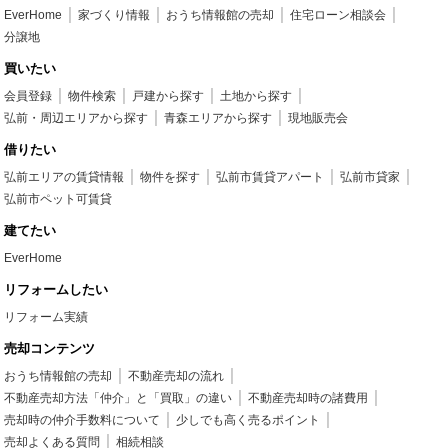
EverHome
家づくり情報
おうち情報館の売却
住宅ローン相談会
分譲地
買いたい
会員登録
物件検索
戸建から探す
土地から探す
弘前・周辺エリアから探す
青森エリアから探す
現地販売会
借りたい
弘前エリアの賃貸情報
物件を探す
弘前市賃貸アパート
弘前市貸家
弘前市ペット可賃貸
建てたい
EverHome
リフォームしたい
リフォーム実績
売却コンテンツ
おうち情報館の売却
不動産売却の流れ
不動産売却方法「仲介」と「買取」の違い
不動産売却時の諸費用
売却時の仲介手数料について
少しでも高く売るポイント
売却よくある質問
相続相談