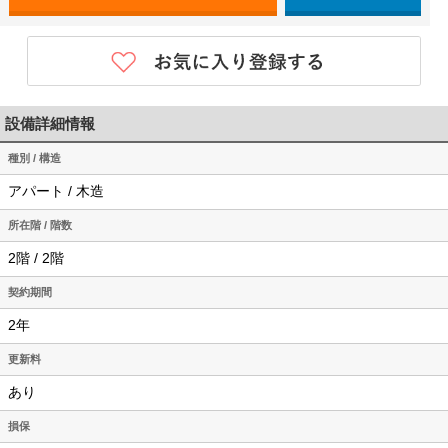
設備詳細情報
種別 / 構造
アパート / 木造
所在階 / 階数
2階 / 2階
契約期間
2年
更新料
あり
損保