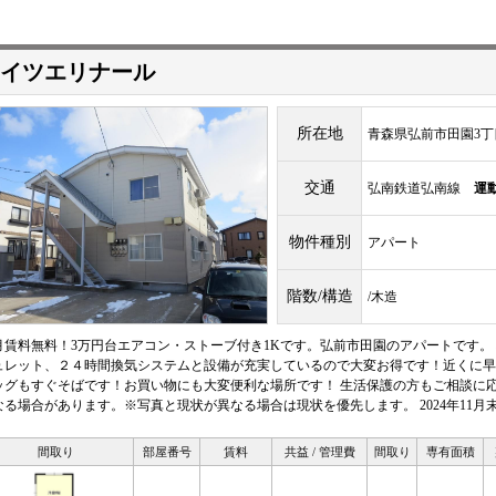
イツエリナール
所在地
青森県弘前市田園3丁目
交通
弘南鉄道弘南線
運
物件種別
アパート
階数/構造
/木造
月賃料無料！3万円台エアコン・ストーブ付き1Kです。弘前市田園のアパートです
ュレット、２４時間換気システムと設備が充実しているので大変お得です！近くに早
ッグもすぐそばです！お買い物にも大変便利な場所です！ 生活保護の方もご相談に
なる場合があります。※写真と現状が異なる場合は現状を優先します。 2024年11月
間取り
部屋番号
賃料
共益 / 管理費
間取り
専有面積