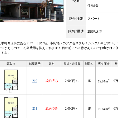
交通
停歩1分
物件種別
アパート
階数/構造
2階建/木造
土手町商店街にあるアパートの2階。市街地へのアクセス良好！シングル向けの1K
ンジがあるので、初期費用を抑えられます！ 目の前にバス停があるのでお出かけに便
ますよ。
間取り
部屋番号
賃料
共益 / 管理費
間取り
専有面積
敷
2
210
成約済み
2,000円 / -
1K
0
19.84ｍ
2
211
成約済み
2,000円 / -
1K
0
19.84ｍ