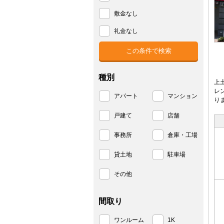
敷金なし
礼金なし
種別
上
レ
アパート
マンション
り
戸建て
店舗
事務所
倉庫・工場
貸土地
駐車場
その他
間取り
ワンルーム
1K