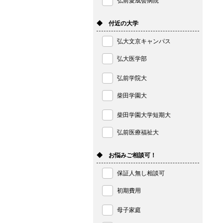
弘前愛成会病院
◆ 付近の大学
弘大文京キャンパス
弘大医学部
弘前学院大
柴田学園大
柴田学園大学短期大
弘前医療福祉大
◆ お悩みご相談可！
保証人無し相談可
初期費用
母子家庭