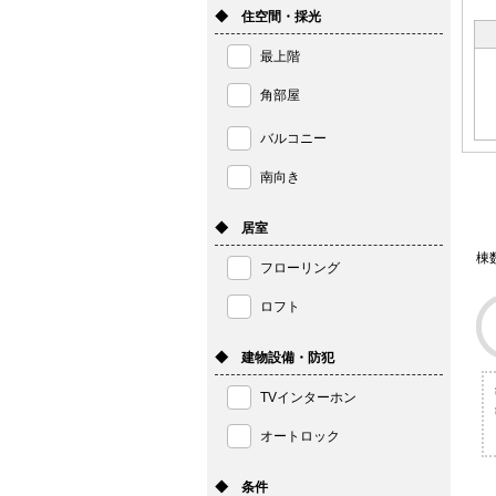
◆ 住空間・採光
最上階
角部屋
バルコニー
南向き
◆ 居室
棟
フローリング
ロフト
◆ 建物設備・防犯
TVインターホン
オートロック
◆ 条件