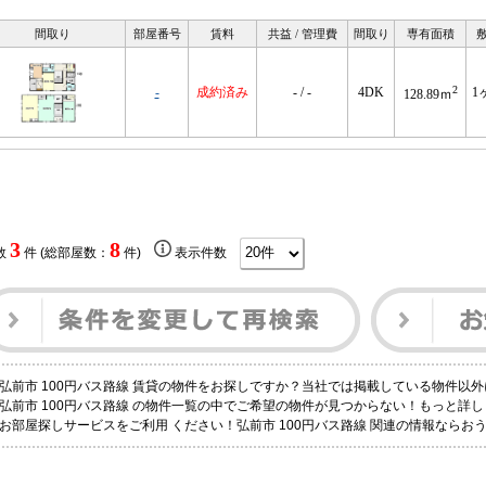
間取り
部屋番号
賃料
共益 / 管理費
間取り
専有面積
2
-
成約済み
- / -
4DK
1
128.89ｍ
3
8
数
件 (総部屋数：
件)
表示件数
弘前市 100円バス路線 賃貸の物件をお探しですか？当社では掲載している物件以
弘前市 100円バス路線 の物件一覧の中でご希望の物件が見つからない！もっと詳
お部屋探しサービスをご利用 ください！弘前市 100円バス路線 関連の情報ならお