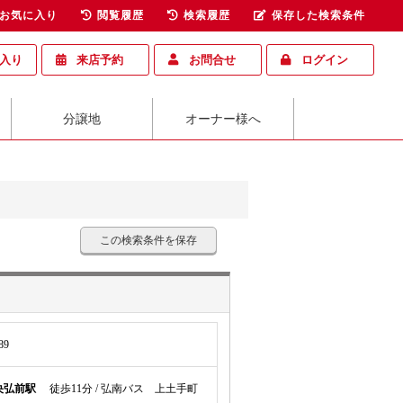
お気に入り
閲覧履歴
検索履歴
保存した検索条件
入り
来店予約
お問合せ
ログイン
分譲地
オーナー様へ
この検索条件を保存
9
央弘前駅
徒歩11分 / 弘南バス 上土手町