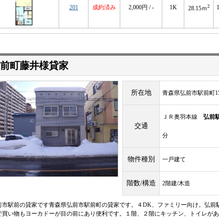
2
201
成約済み
2,000円 / -
1K
28.15ｍ
前町藤井様貸家
所在地
青森県弘前市駅前町15
ＪＲ奥羽本線
弘前
交通
分
物件種別
一戸建て
階数/構造
2階建/木造
前市駅前の貸家です青森県弘前市駅前町の貸家です。４DK、ファミリー向け。弘前
で買い物もヨーカドーが目の前にあり便利です。１階、２階にキッチン、トイレがあ