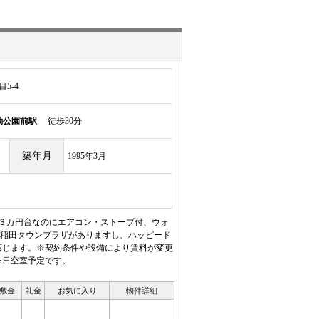
5-4
動公園前駅
徒歩30分
築年月
1995年3月
。３万円台なのにエアコン・ストーブ付、ウォ
稲田タウンプラザがありますし、ハッピード
応じます。※契約条件や設備により賃料が変更
末日空室予定です。
敷金
礼金
お気に入り
物件詳細