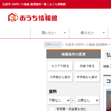
弘前市 100円バス路線 賃貸物件一覧｜おうち情報館
買いたい
借りたい
TOPページ
弘前市 100円バス路線 賃貸物件
検索条件の変更
弘
エリアで絞る
沿線で絞る
棟数
小学校から探す
中学校から探す
コ
賃料
～
管理費・共益費を含む