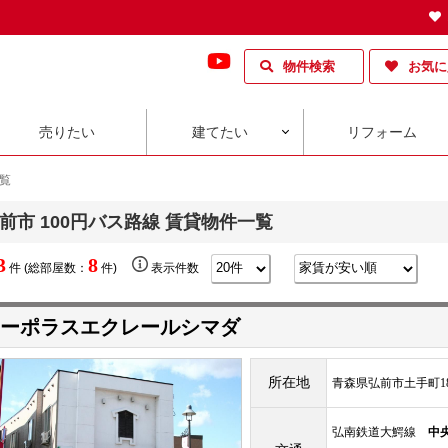
物件検索
お気に
売りたい
建てたい
リフォーム
一覧
前市 100円バス路線 賃貸物件一覧
3
8
件 (総部屋数：
件)
表示件数
ーポラスエクレールシマダ
所在地
青森県弘前市土手町18
弘南鉄道大鰐線
中