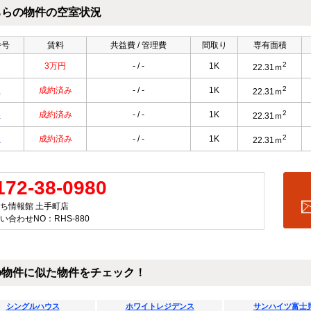
ちらの物件の空室状況
番号
賃料
共益費 / 管理費
間取り
専有面積
2
3万円
- / -
1K
22.31ｍ
2
1
成約済み
- / -
1K
22.31ｍ
2
3
成約済み
- / -
1K
22.31ｍ
2
1
成約済み
- / -
1K
22.31ｍ
172-38-0980
ち情報館 土手町店
い合わせNO：RHS-880
の物件に似た物件をチェック！
シングルハウス
ホワイトレジデンス
サンハイツ富士