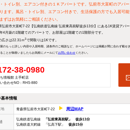
・トイレ別、エアコン付きの１Ｋアパートです。弘前市大富町のアパー
ります。風呂・トイレ別、エアコン付きで、生活保護の方でも入居可能
まずはお気軽にご相談ください。
県弘前市大富町7-22【弘南鉄道弘南線 弘前東高前駅徒歩13分】にある1K賃貸アパ
87年4月築の1階建てのアパートで、お部屋は1階建ての1階部分です。
2
広さは22.31ｍ
で間取りは1Kです。
屋のもっと詳しい内容や入居時期、諸条件のご相談など、ホームページには掲載が間に合わず載せ
ることが御座いましたらお気軽にメールにて
お問い合わせ
ください。
172-38-0980
ち情報館 土手町店
い合わせNO：RHS-880
件基本情報
周辺MAP
在地
青森県弘前市大富町7-22
弘南鉄道弘南線
「弘前東高前駅」
徒歩13分
通
弘南鉄道大鰐線 「弘高下駅」
徒歩15分