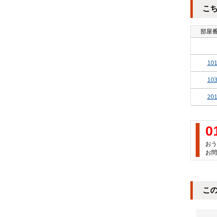
こ
部屋
10
10
20
0
おう
お問
こ