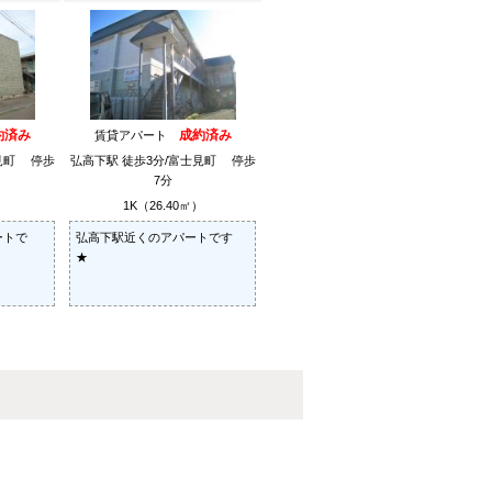
約済み
成約済み
賃貸アパート
見町 停歩
弘高下駅 徒歩3分/富士見町 停歩
7分
）
1K（26.40㎡）
ートで
弘高下駅近くのアパートです
★