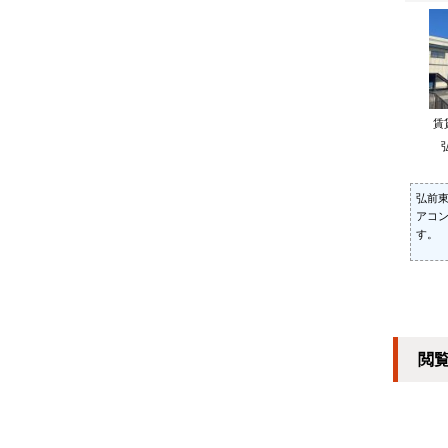
賃
弘前東
アコ
す。
閲