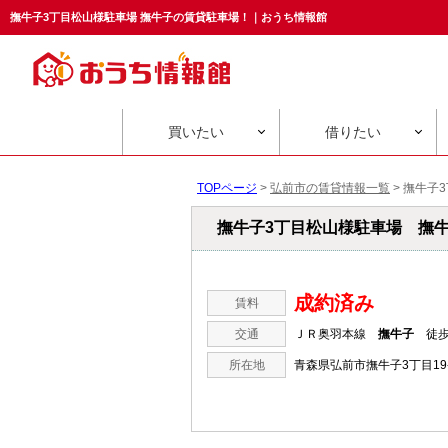
撫牛子3丁目松山様駐車場 撫牛子の賃貸駐車場！｜おうち情報館
買いたい
借りたい
TOPページ
>
弘前市の賃貸情報一覧
>
撫牛子
撫牛子3丁目松山様駐車場 撫
成約済み
賃料
交通
ＪＲ奥羽本線
撫牛子
徒歩
所在地
青森県弘前市撫牛子3丁目1