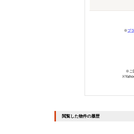
※
プ
※ご
※Ya
閲覧した物件の履歴