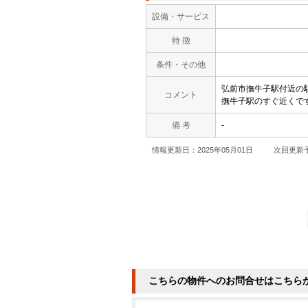
設備・サービス
特 徴
条件・その他
弘前市撫牛子駅付近の
コメント
撫牛子駅のすぐ近くで
備 考
-
情報更新日：2025年05月01日
次回更新予
こちらの物件へのお問合せはこちら