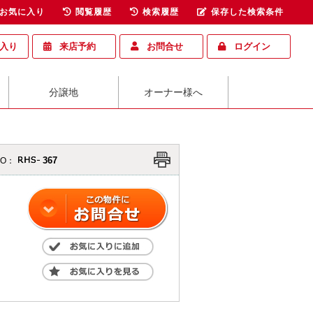
お気に入り
閲覧履歴
検索履歴
保存した検索条件
入り
来店予約
お問合せ
ログイン
分譲地
オーナー様へ
367
O：