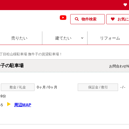
物件検索
お気に
売りたい
建てたい
リフォーム
3丁目松山様駐車場 撫牛子の賃貸駐車場！
牛子の駐車場
お問合わせN
敷金 / 礼金
0ヶ月 / 0ヶ月
保証金 / 敷引
- / -
9分
周辺MAP
9-5