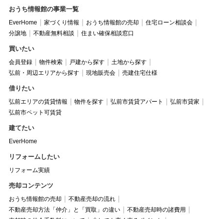
おうち情報館の事業一覧
EverHome
家づくり情報
おうち情報館の売却
住宅ローン相談会
分譲地
不動産無料相談
住まい確保相談窓口
買いたい
会員登録
物件検索
戸建から探す
土地から探す
弘前・周辺エリアから探す
現地販売会
売建住宅仕様
借りたい
弘前エリアの賃貸情報
物件を探す
弘前市賃貸アパート
弘前市貸家
弘前市ペット可賃貸
建てたい
EverHome
リフォームしたい
リフォーム実績
売却コンテンツ
おうち情報館の売却
不動産売却の流れ
不動産売却方法「仲介」と「買取」の違い
不動産売却時の諸費用