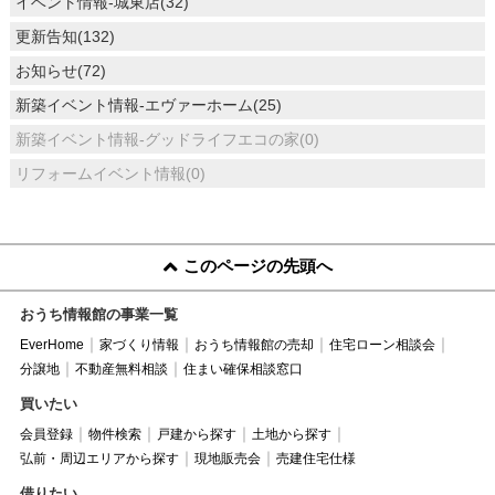
イベント情報-城東店(32)
更新告知(132)
お知らせ(72)
新築イベント情報-エヴァーホーム(25)
新築イベント情報-グッドライフエコの家(0)
リフォームイベント情報(0)
このページの先頭へ
おうち情報館の事業一覧
EverHome
家づくり情報
おうち情報館の売却
住宅ローン相談会
分譲地
不動産無料相談
住まい確保相談窓口
買いたい
会員登録
物件検索
戸建から探す
土地から探す
弘前・周辺エリアから探す
現地販売会
売建住宅仕様
借りたい