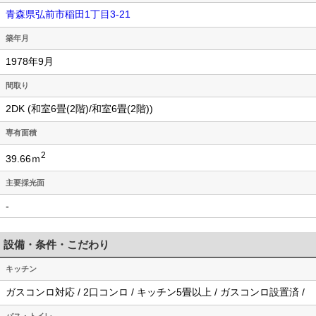
青森県弘前市稲田1丁目3-21
築年月
1978年9月
間取り
2DK (和室6畳(2階)/和室6畳(2階))
専有面積
2
39.66ｍ
主要採光面
-
設備・条件・こだわり
キッチン
ガスコンロ対応 / 2口コンロ / キッチン5畳以上 / ガスコンロ設置済 /
バス・トイレ