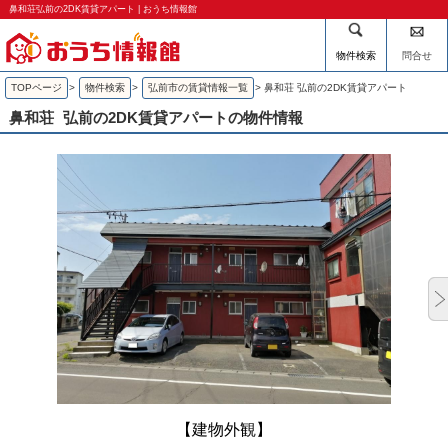
鼻和荘弘前の2DK賃貸アパート | おうち情報館
物件検索
問合せ
TOPページ
>
物件検索
>
弘前市の賃貸情報一覧
>
鼻和荘 弘前の2DK賃貸アパート
鼻和荘
弘前の2DK賃貸アパートの物件情報
【建物外観】