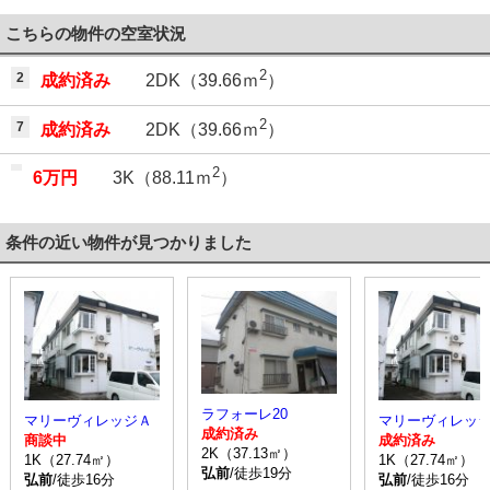
こちらの物件の空室状況
2
2
成約済み
2DK（39.66ｍ
）
2
7
成約済み
2DK（39.66ｍ
）
2
6万円
3K（88.11ｍ
）
条件の近い物件が見つかりました
ラフォーレ20
マリーヴィレッジＡ
マリーヴィレッ
成約済み
商談中
成約済み
2K（37.13㎡）
1K（27.74㎡）
1K（27.74㎡）
弘前
/徒歩19分
弘前
/徒歩16分
弘前
/徒歩16分