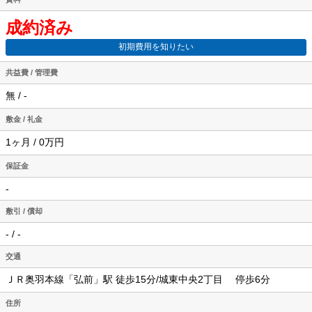
成約済み
初期費用を知りたい
共益費 / 管理費
無 / -
敷金 / 礼金
1ヶ月 / 0万円
保証金
-
敷引 / 償却
- / -
交通
ＪＲ奥羽本線「弘前」駅 徒歩15分/城東中央2丁目 停歩6分
住所