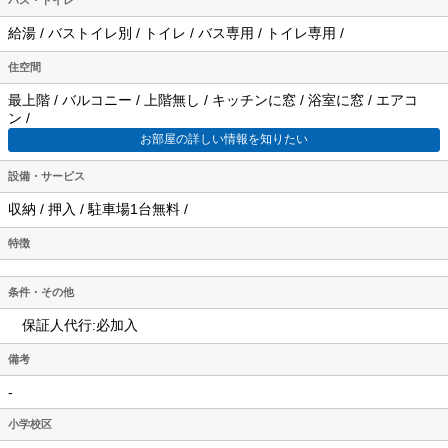
給湯 / バストイレ別 / トイレ / バス専用 / トイレ専用 /
住空間
最上階 / バルコニー / 上階無し / キッチンに窓 / 浴室に窓 / エアコ
ン /
お部屋の詳しい情報を知りたい
設備・サービス
収納 / 押入 / 駐車場1台無料 /
特徴
条件・その他
保証人代行:必加入
備考
-
小学校区