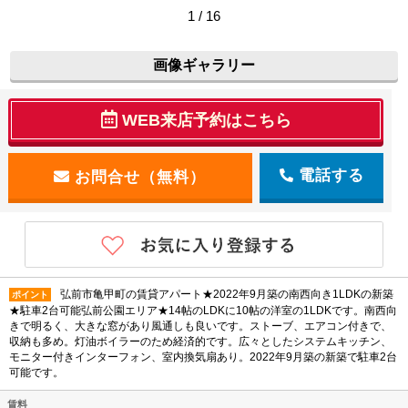
1 / 16
画像ギャラリー
WEB来店予約はこちら
電話する
弘前市亀甲町の賃貸アパート★2022年9月築の南西向き1LDKの新築
ポイント
★駐車2台可能弘前公園エリア★14帖のLDKに10帖の洋室の1LDKです。南西向
きで明るく、大きな窓があり風通しも良いです。ストーブ、エアコン付きで、
収納も多め。灯油ボイラーのため経済的です。広々としたシステムキッチン、
モニター付きインターフォン、室内換気扇あり。2022年9月築の新築で駐車2台
可能です。
賃料