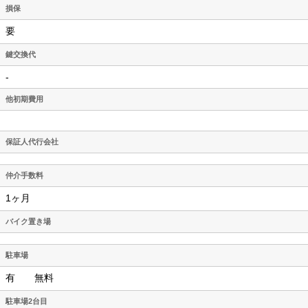
損保
要
鍵交換代
-
他初期費用
保証人代行会社
仲介手数料
1ヶ月
バイク置き場
駐車場
有 無料
駐車場2台目