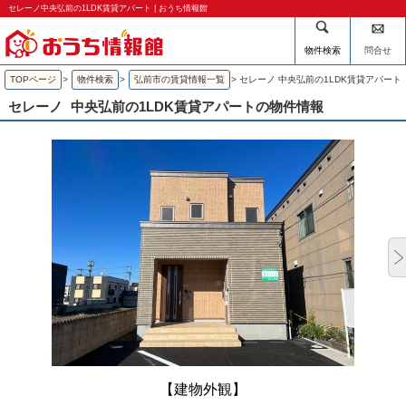
セレーノ中央弘前の1LDK賃貸アパート | おうち情報館
物件検索
問合せ
TOPページ
>
物件検索
>
弘前市の賃貸情報一覧
>
セレーノ 中央弘前の1LDK賃貸アパート
セレーノ
中央弘前の1LDK賃貸アパートの物件情報
【建物外観】