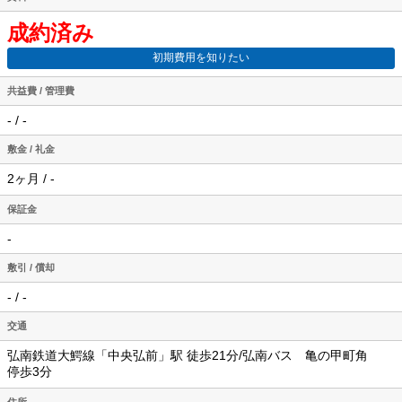
成約済み
初期費用を知りたい
共益費 / 管理費
- / -
敷金 / 礼金
2ヶ月 / -
保証金
-
敷引 / 償却
- / -
交通
弘南鉄道大鰐線「中央弘前」駅 徒歩21分/弘南バス 亀の甲町角
停歩3分
住所