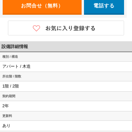
電話する
設備詳細情報
種別 / 構造
アパート / 木造
所在階 / 階数
1階 / 2階
契約期間
2年
更新料
あり