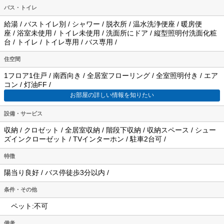
バス・トイレ
給湯 / バストイレ別 / シャワー / 脱衣所 / 温水洗浄便座 / 暖房便
座 / 浴室未使用 / トイレ未使用 / 洗面所にドア / 縦型照明付洗面化粧
台 / トイレ / トイレ専用 / バス専用 /
住空間
1フロア1住戸 / 南西向き / 全居室フローリング / 全室照明付き / エア
コン / 灯油FF /
お部屋の詳しい情報を知りたい
設備・サービス
収納 / クロゼット / 全居室収納 / 階段下収納 / 収納スペース / シュー
ズインクローゼット / TVインターホン / 駐車2台可 /
特徴
陽当り良好 / バス停徒歩3分以内 /
条件・その他
ペット:不可
備考