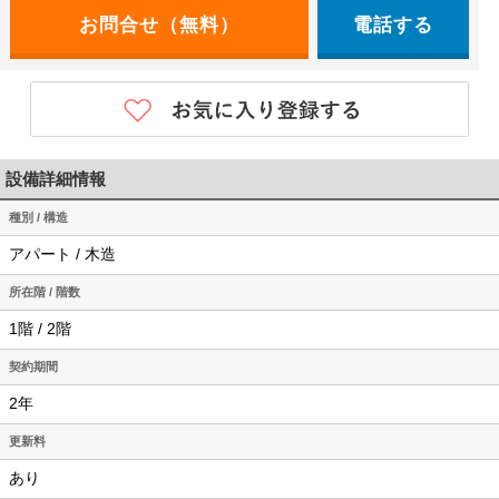
電話する
設備詳細情報
種別 / 構造
アパート / 木造
所在階 / 階数
1階 / 2階
契約期間
2年
更新料
あり