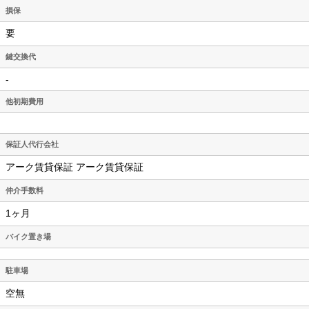
損保
要
鍵交換代
-
他初期費用
保証人代行会社
アーク賃貸保証 アーク賃貸保証
仲介手数料
1ヶ月
バイク置き場
駐車場
空無