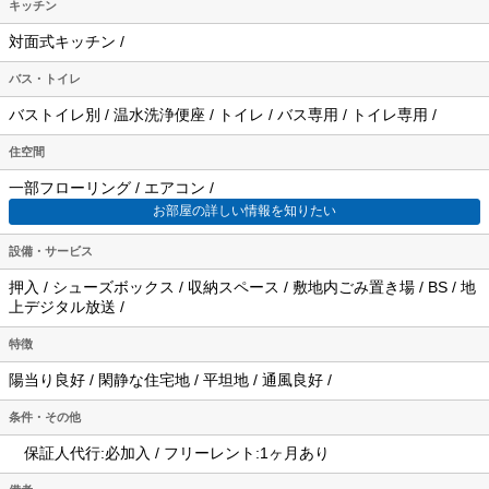
キッチン
対面式キッチン /
バス・トイレ
バストイレ別 / 温水洗浄便座 / トイレ / バス専用 / トイレ専用 /
住空間
一部フローリング / エアコン /
お部屋の詳しい情報を知りたい
設備・サービス
押入 / シューズボックス / 収納スペース / 敷地内ごみ置き場 / BS / 地
上デジタル放送 /
特徴
陽当り良好 / 閑静な住宅地 / 平坦地 / 通風良好 /
条件・その他
保証人代行:必加入 / フリーレント:1ヶ月あり