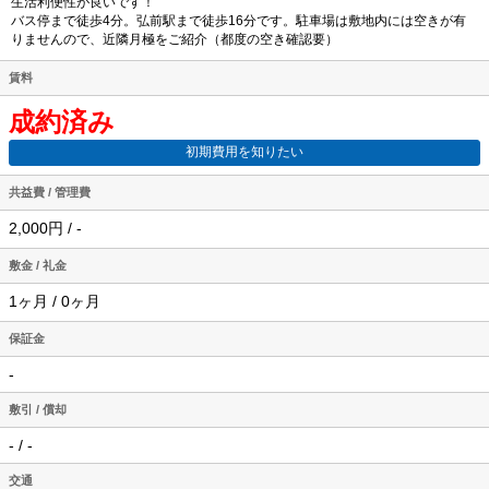
生活利便性が良いです！
バス停まで徒歩4分。弘前駅まで徒歩16分です。駐車場は敷地内には空きが有
りませんので、近隣月極をご紹介（都度の空き確認要）
賃料
成約済み
初期費用を知りたい
共益費 / 管理費
2,000円 / -
敷金 / 礼金
1ヶ月 / 0ヶ月
保証金
-
敷引 / 償却
- / -
交通