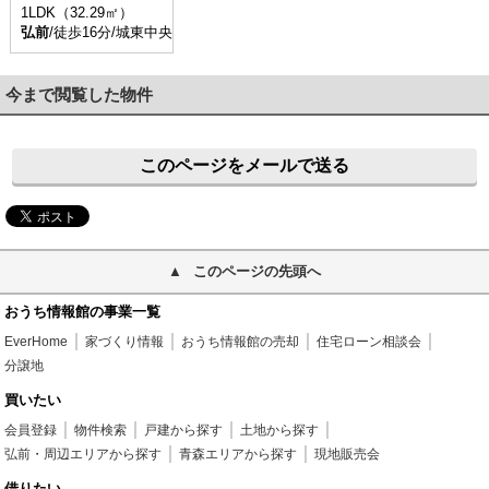
1LDK（32.29㎡）
弘前
/徒歩16分/城東中央三丁目 停歩4分
今まで閲覧した物件
このページをメールで送る
このページの先頭へ
おうち情報館の事業一覧
EverHome
家づくり情報
おうち情報館の売却
住宅ローン相談会
分譲地
買いたい
会員登録
物件検索
戸建から探す
土地から探す
弘前・周辺エリアから探す
青森エリアから探す
現地販売会
借りたい