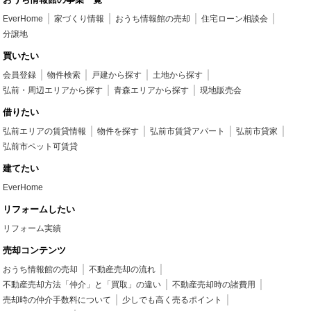
EverHome
家づくり情報
おうち情報館の売却
住宅ローン相談会
分譲地
買いたい
会員登録
物件検索
戸建から探す
土地から探す
弘前・周辺エリアから探す
青森エリアから探す
現地販売会
借りたい
弘前エリアの賃貸情報
物件を探す
弘前市賃貸アパート
弘前市貸家
弘前市ペット可賃貸
建てたい
EverHome
リフォームしたい
リフォーム実績
売却コンテンツ
おうち情報館の売却
不動産売却の流れ
不動産売却方法「仲介」と「買取」の違い
不動産売却時の諸費用
売却時の仲介手数料について
少しでも高く売るポイント