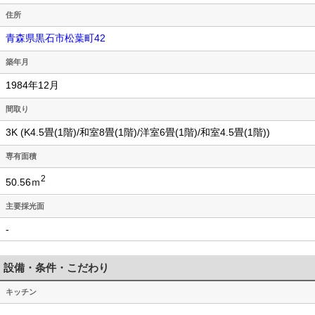
住所
青森県黒石市松葉町42
築年月
1984年12月
間取り
3K (K4.5畳(1階)/和室8畳(1階)/洋室6畳(1階)/和室4.5畳(1階))
専有面積
2
50.56ｍ
主要採光面
-
設備・条件・こだわり
キッチン