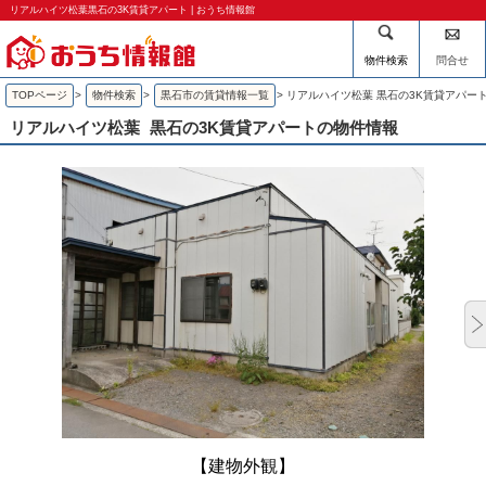
リアルハイツ松葉黒石の3K賃貸アパート | おうち情報館
物件検索
問合せ
TOPページ
>
物件検索
>
黒石市の賃貸情報一覧
>
リアルハイツ松葉 黒石の3K賃貸アパー
リアルハイツ松葉
黒石の3K賃貸アパートの物件情報
【建物外観】