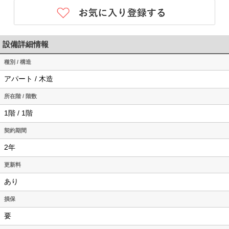
設備詳細情報
種別 / 構造
アパート / 木造
所在階 / 階数
1階 / 1階
契約期間
2年
更新料
あり
損保
要