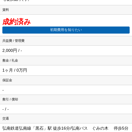
賃料
成約済み
初期費用を知りたい
共益費 / 管理費
2,000円 / -
敷金 / 礼金
1ヶ月 / 0万円
保証金
-
敷引 / 償却
- / -
交通
弘南鉄道弘南線「黒石」駅 徒歩16分/弘南バス ぐみの木 停歩5分