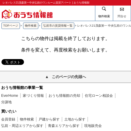
レオパレス21茂森第一中央弘前のワンルーム賃貸アパート | おうち情報館
物件検索
問合せ
TOPページ
>
物件検索
>
弘前市の賃貸情報一覧
>
レオパレス21茂森第一 中央弘前のワン
こちらの物件は掲載を終了しております。
条件を変えて、再度検索をお願いします。
このページの先頭へ
おうち情報館の事業一覧
EverHome
家づくり情報
おうち情報館の売却
住宅ローン相談会
分譲地
買いたい
会員登録
物件検索
戸建から探す
土地から探す
弘前・周辺エリアから探す
青森エリアから探す
現地販売会