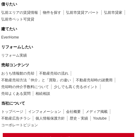
借りたい
弘前エリアの賃貸情報
物件を探す
弘前市賃貸アパート
弘前市貸家
弘前市ペット可賃貸
建てたい
EverHome
リフォームしたい
リフォーム実績
売却コンテンツ
おうち情報館の売却
不動産売却の流れ
不動産売却方法「仲介」と「買取」の違い
不動産売却時の諸費用
売却時の仲介手数料について
少しでも高く売るポイント
売却よくある質問
相続相談
当社について
トップページ
インフォメーション
会社概要
メディア掲載
不動産広告チラシ
個人情報保護方針
歴史・実績
Youtube
コーポレートビジョン