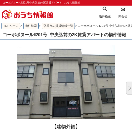
コーポボヌールⅡ201号中央弘前の2K賃貸アパート | おうち情報館
物件検索
問合せ
TOPページ
>
物件検索
>
弘前市の賃貸情報一覧
>
コーポボヌールⅡ201号 中央弘前の2K
コーポボヌールⅡ201号
中央弘前の2K賃貸アパートの物件情報
【建物外観】