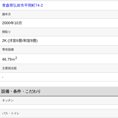
青森県弘前市平岡町74-2
築年月
2000年10月
間取り
2K (洋室6畳/和室8畳)
専有面積
2
46.79ｍ
主要採光面
-
設備・条件・こだわり
キッチン
バス・トイレ