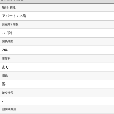
種別 / 構造
アパート / 木造
所在階 / 階数
- / 2階
契約期間
2年
更新料
あり
損保
要
鍵交換代
-
他初期費用