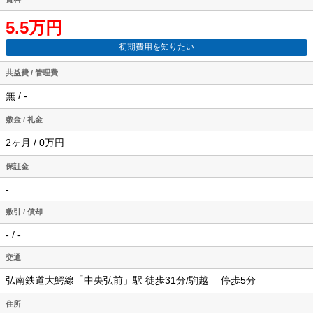
5.5万円
初期費用を知りたい
共益費 / 管理費
無 / -
敷金 / 礼金
2ヶ月 / 0万円
保証金
-
敷引 / 償却
- / -
交通
弘南鉄道大鰐線「中央弘前」駅 徒歩31分/駒越 停歩5分
住所