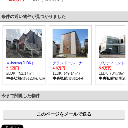
条件の近い物件が見つかりました
Ｋ-house(2LDK）
グランドール・ナガサカ
プリティミント
5.3万円
4.8万円
5.5万円
2LDK（52.17㎡）
1LDK（49.14㎡）
1LDK（34.78㎡
中央弘前
/徒歩23分/弘南バス 亀甲町角 停歩2分
中央弘前
/徒歩14分
中央弘前
/徒歩2
今まで閲覧した物件
このページをメールで送る