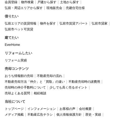
会員登録
物件検索
戸建から探す
土地から探す
弘前・周辺エリアから探す
現地販売会
売建住宅仕様
借りたい
弘前エリアの賃貸情報
物件を探す
弘前市賃貸アパート
弘前市貸家
弘前市ペット可賃貸
建てたい
EverHome
リフォームしたい
リフォーム実績
売却コンテンツ
おうち情報館の売却
不動産売却の流れ
不動産売却方法「仲介」と「買取」の違い
不動産売却時の諸費用
売却時の仲介手数料について
少しでも高く売るポイント
売却よくある質問
相続相談
当社について
トップページ
インフォメーション
お客様の声
会社概要
メディア掲載
不動産広告チラシ
個人情報保護方針
歴史・実績