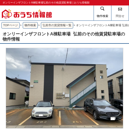
オンリーインザフロントA棟駐車場弘前のその他賃貸駐車場 | おうち情報館
物件検索
問合せ
TOPページ
>
物件検索
>
弘前市の賃貸情報一覧
>
オンリーインザフロントA棟駐車場 弘前
オンリーインザフロントA棟駐車場
弘前のその他賃貸駐車場の
物件情報