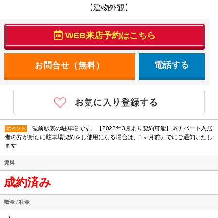
【建物外観】
WEB来店予約はこちら
電話する
弘前駅裏の駐車場です。【2022年3月より契約可能】※アパート入居
ポイント
者の方が新たに駐車場契約をし使用になる場合は、1ヶ月前までにご通知いたし
ます
賃料
成約済み
敷金 / 礼金
- / -