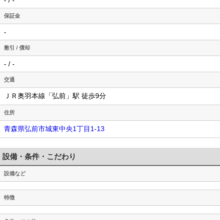
保証金
-
敷引 / 償却
- / -
交通
ＪＲ奥羽本線「弘前」駅 徒歩9分
住所
青森県弘前市城東中央1丁目1-13
設備・条件・こだわり
設備など
特徴