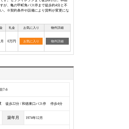
です。セブンイレブンまで徒歩約5分。和徳
ますが、亀の甲町角バス停まで徒歩約4分と不
い。※契約条件や設備により賃料が変更にな
金
礼金
お気に入り
物件詳細
ヶ月
0万円
お気に入り
物件詳細
7-6
駅
徒歩22分 / 和徳東口バス停 停歩4分
築年月
1974年12月