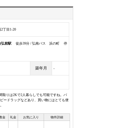
丁目1-20
央弘前駅
徒歩39分 / 弘南バス 浜の町 停
築年月
-
間取りは2Kで2人暮らしでも可能ですね。バ
ピードラッグなどあり、買い物にはとても便
。
敷金
礼金
お気に入り
物件詳細