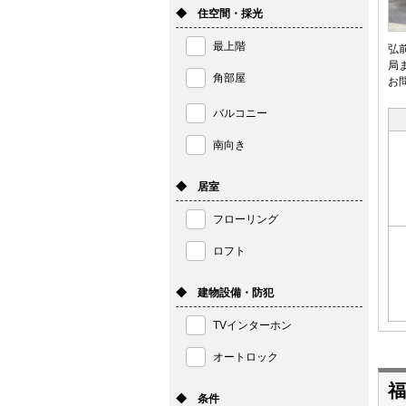
◆ 住空間・採光
最上階
弘
局
角部屋
お
バルコニー
南向き
◆ 居室
フローリング
ロフト
◆ 建物設備・防犯
TVインターホン
オートロック
福
◆ 条件