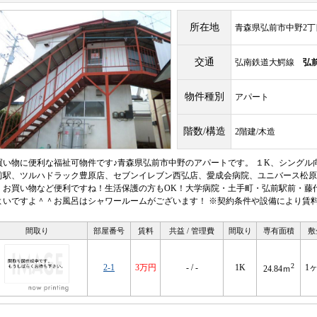
所在地
青森県弘前市中野2丁目
交通
弘南鉄道大鰐線
弘
物件種別
アパート
階数/構造
2階建/木造
買い物に便利な福祉可物件です♪青森県弘前市中野のアパートです。 １K、シングル
前駅、ツルハドラック豊原店、セブンイレブン西弘店、愛成会病院、ユニバース松原
、お買い物など便利ですね！生活保護の方もOK！大学病院・土手町・弘前駅前・藤
よいですよ＾＾お風呂はシャワールームがございます！ ※契約条件や設備により賃
間取り
部屋番号
賃料
共益 / 管理費
間取り
専有面積
敷
2
2-1
3万円
- / -
1K
1
24.84ｍ