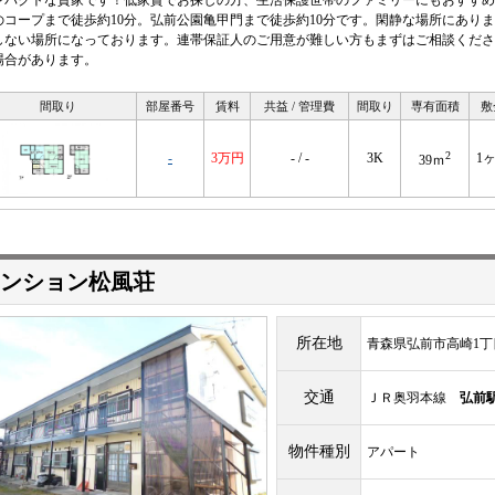
ンパクトな貸家です！低家賃でお探しの方、生活保護世帯のファミリーにもおすすめ
のコープまで徒歩約10分。弘前公園亀甲門まで徒歩約10分です。閑静な場所にあり
しない場所になっております。連帯保証人のご用意が難しい方もまずはご相談くださ
場合があります。
間取り
部屋番号
賃料
共益 / 管理費
間取り
専有面積
敷
2
-
3万円
- / -
3K
1
39ｍ
ンション松風荘
所在地
青森県弘前市高崎1丁目
交通
ＪＲ奥羽本線
弘前
物件種別
アパート