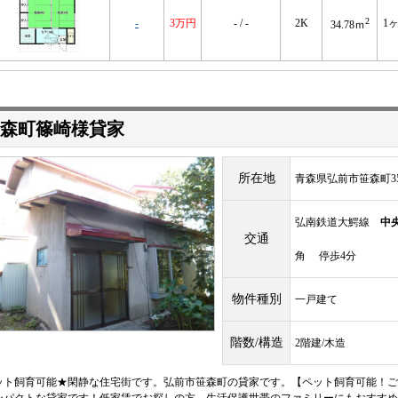
2
-
3万円
- / -
2K
1
34.78ｍ
森町篠崎様貸家
所在地
青森県弘前市笹森町3
弘南鉄道大鰐線
中
交通
角 停歩4分
物件種別
一戸建て
階数/構造
2階建/木造
ット飼育可能★閑静な住宅街です。弘前市笹森町の貸家です。【ペット飼育可能！ご相