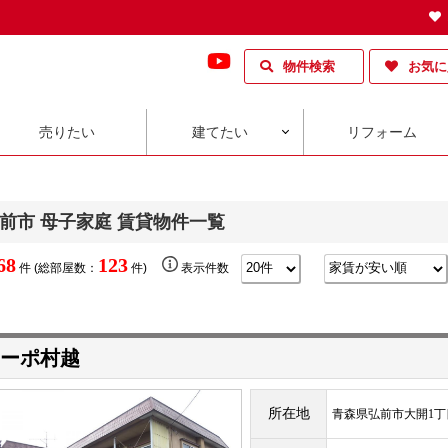
物件検索
お気に
売りたい
建てたい
リフォーム
前市 母子家庭 賃貸物件一覧
68
123
件 (総部屋数：
件)
表示件数
ーポ村越
所在地
青森県弘前市大開1丁目