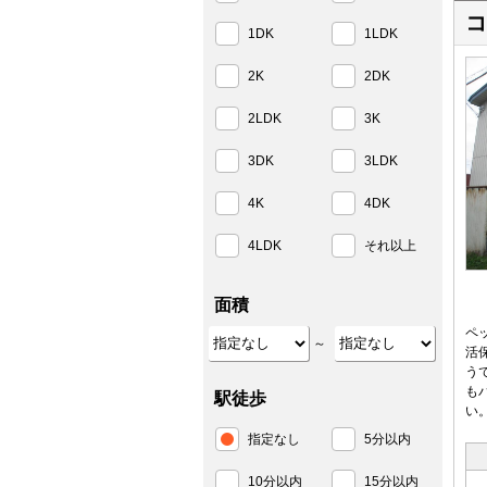
コ
1DK
1LDK
2K
2DK
2LDK
3K
3DK
3LDK
4K
4DK
4LDK
それ以上
面積
ペ
～
活
う
も
駅徒歩
い
指定なし
5分以内
10分以内
15分以内