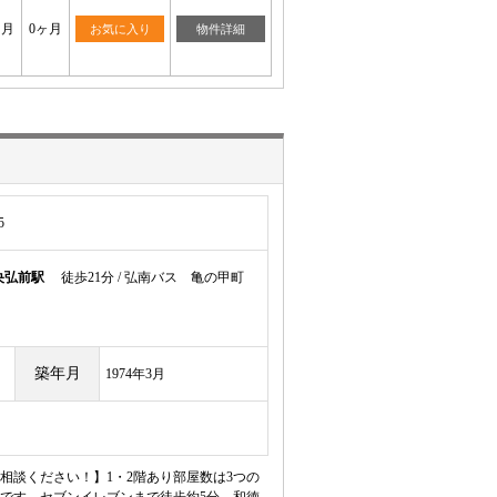
ヶ月
0ヶ月
お気に入り
物件詳細
5
央弘前駅
徒歩21分 / 弘南バス 亀の甲町
築年月
1974年3月
談ください！】1・2階あり部屋数は3つの