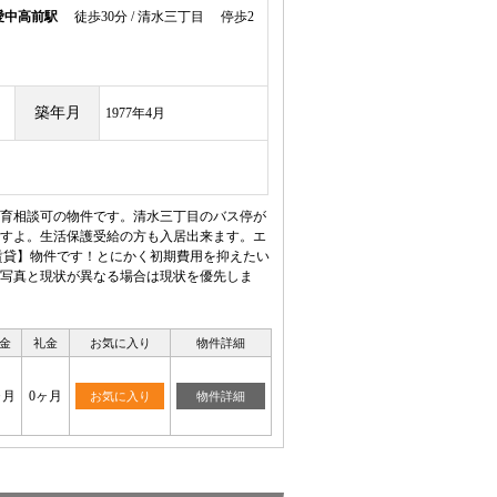
愛中高前駅
徒歩30分 / 清水三丁目 停歩2
築年月
1977年4月
育相談可の物件です。清水三丁目のバス停が
すよ。生活保護受給の方も入居出来ます。エ
賃貸】物件です！とにかく初期費用を抑えたい
写真と現状が異なる場合は現状を優先しま
金
礼金
お気に入り
物件詳細
ヶ月
0ヶ月
お気に入り
物件詳細