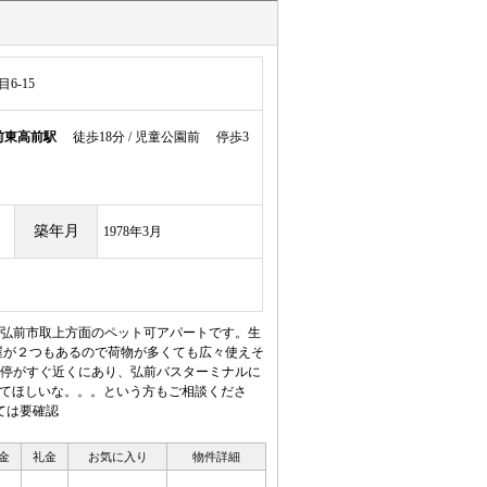
6-15
前東高前駅
徒歩18分 / 児童公園前 停歩3
築年月
1978年3月
弘前市取上方面のペット可アパートです。生
屋が２つもあるので荷物が多くても広々使えそ
停がすぐ近くにあり、弘前バスターミナルに
けてほしいな。。。という方もご相談くださ
ては要確認
金
礼金
お気に入り
物件詳細