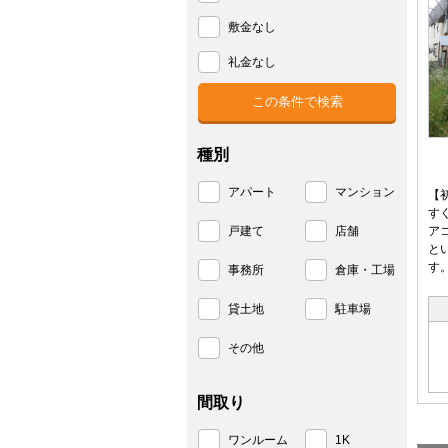
敷金なし
礼金なし
種別
アパート
マンション
【
す
戸建て
店舗
ア
と
す
事務所
倉庫・工場
貸土地
駐車場
その他
間取り
ワンルーム
1K