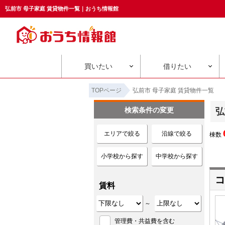
弘前市 母子家庭 賃貸物件一覧｜おうち情報館
買いたい
借りたい
TOPページ
弘前市 母子家庭 賃貸物件一覧
検索条件の変更
弘
エリアで絞る
沿線で絞る
棟数
小学校から探す
中学校から探す
コ
賃料
～
管理費・共益費を含む