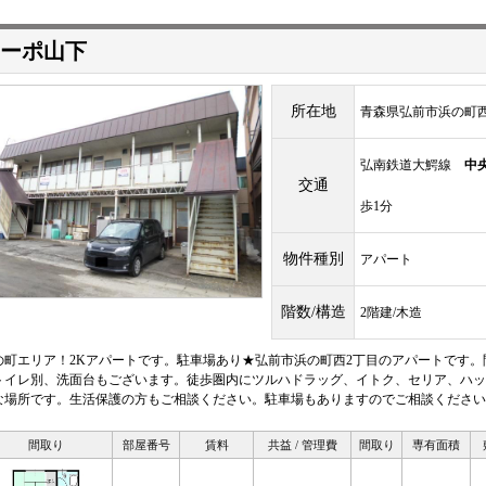
ーポ山下
所在地
青森県弘前市浜の町西2
弘南鉄道大鰐線
中
交通
歩1分
物件種別
アパート
階数/構造
2階建/木造
の町エリア！2Kアパートです。駐車場あり★弘前市浜の町西2丁目のアパートです。
トイレ別、洗面台もございます。徒歩圏内にツルハドラッグ、イトク、セリア、ハッ
な場所です。生活保護の方もご相談ください。駐車場もありますのでご相談ください
間取り
部屋番号
賃料
共益 / 管理費
間取り
専有面積