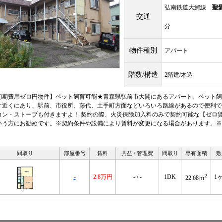
弘南鉄道大鰐線
聖
交通
分
物件種別
アパート
階数/構造
2階建/木造
初期費用ゼロ円物件】ペット飼育可能★青森県弘前市大開にあるアパート。ペット飼
ぐ近くにあり、駅前、市役所、藤代、土手町方面などいろいろ路線があるので便利で
コン・ストーブも付きますよ！ 契約の際、火災保険加入料のみで契約可能な【ゼロ
いう方にお勧めです。※契約条件や設備により賃料が変更になる場合があります。※
。
間取り
部屋番号
賃料
共益 / 管理費
間取り
専有面積
敷
2
-
2.8万円
- / -
1DK
1
22.68ｍ