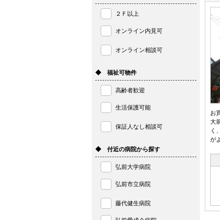
２Ｆ以上
オンライン内見可
オンライン相談可
◆ 福祉可物件
高齢者歓迎
生活保護可能
お
大
保証人なし相談可
く
が
◆ 付近の病院から探す
弘前大学病院
弘前市立病院
藤代健生病院