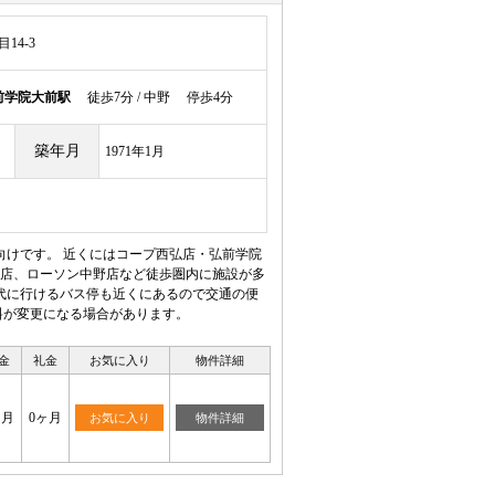
14-3
前学院大前駅
徒歩7分 / 中野 停歩4分
築年月
1971年1月
向けです。 近くにはコープ西弘店・弘前学院
店、ローソン中野店など徒歩圏内に施設が多
代に行けるバス停も近くにあるので交通の便
料が変更になる場合があります。
金
礼金
お気に入り
物件詳細
ヶ月
0ヶ月
お気に入り
物件詳細