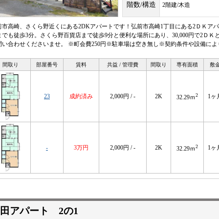
階数/構造
2階建/木造
前市高崎、さくら野近くにある2DKアパートです！弘前市高崎1丁目にある2ＤＫア
までも徒歩3分。さくら野百貨店まで徒歩9分と便利な場所にあり、30,000円で2Ｄ
問い合わせくださいませ。 ※町会費250円※駐車場は空き無し※契約条件や設備に
間取り
部屋番号
賃料
共益 / 管理費
間取り
専有面積
敷
2
23
成約済み
2,000円 / -
2K
1ヶ
32.29ｍ
2
-
3万円
2,000円 / -
2K
1ヶ
32.29ｍ
田アパート 2の1