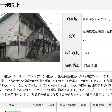
ーポ取上
所在地
青森県弘前市取上5丁目
弘南鉄道弘南線
弘
交通
分
物件種別
アパート
階数/構造
2階建/木造
ット相談可！ ストーブ・エアコン相談可。生活保護相談可の２部屋アパートです。
保護、ご高齢者など福祉相談可能な物件ですので、お気軽にご相談ください。 お部
ですね。ペットにとっても広々していいかもしれませんね。閑静な住宅街ですがバス
バスで行き来できるのでヨーカドーでお買い物ができます(^^) ストーブエアコンつ
。 ※契約条件や設備により賃料が変更になる場合があります。 ※駐車場空きについ
間取り
部屋番号
賃料
共益 / 管理費
間取り
専有面積
敷