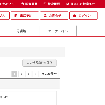
お気に入り
閲覧履歴
検索履歴
保存した検索条件
入り
来店予約
お問合せ
ログイン
分譲地
オーナー様へ
この検索条件を保存
1
2
3
4
次の20件>>
1-19