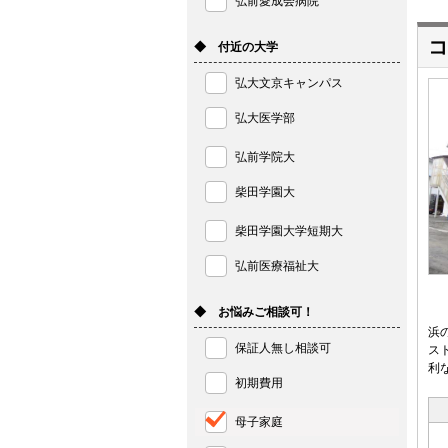
弘前愛成会病院
コ
◆ 付近の大学
弘大文京キャンパス
弘大医学部
弘前学院大
柴田学園大
柴田学園大学短期大
弘前医療福祉大
◆ お悩みご相談可！
浜
保証人無し相談可
ス
利
初期費用
母子家庭