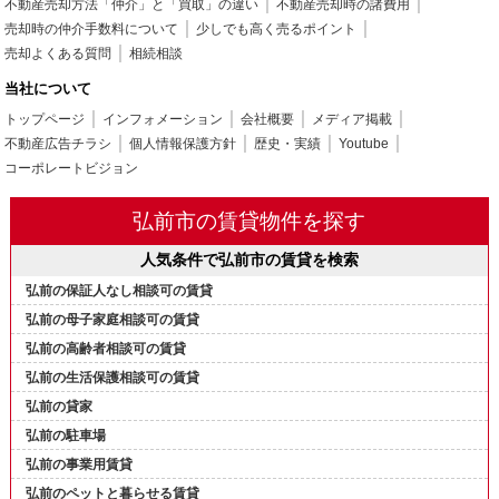
不動産売却方法「仲介」と「買取」の違い
不動産売却時の諸費用
売却時の仲介手数料について
少しでも高く売るポイント
売却よくある質問
相続相談
当社について
トップページ
インフォメーション
会社概要
メディア掲載
不動産広告チラシ
個人情報保護方針
歴史・実績
Youtube
コーポレートビジョン
弘前市の賃貸物件を探す
人気条件で弘前市の賃貸を検索
弘前の保証人なし相談可の賃貸
弘前の母子家庭相談可の賃貸
弘前の高齢者相談可の賃貸
弘前の生活保護相談可の賃貸
弘前の貸家
弘前の駐車場
弘前の事業用賃貸
弘前のペットと暮らせる賃貸