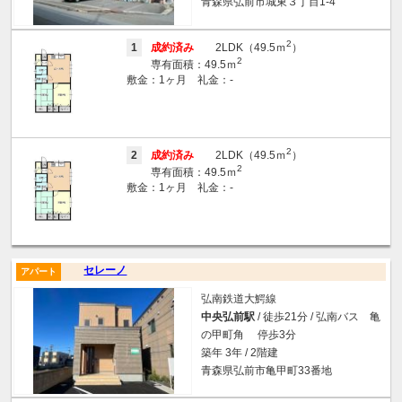
青森県弘前市城東３丁目1-4
2
1
成約済み
2LDK（49.5ｍ
）
2
専有面積：49.5ｍ
敷金：1ヶ月 礼金：-
2
2
成約済み
2LDK（49.5ｍ
）
2
専有面積：49.5ｍ
敷金：1ヶ月 礼金：-
セレーノ
アパート
弘南鉄道大鰐線
中央弘前駅
/ 徒歩21分 / 弘南バス 亀
の甲町角 停歩3分
築年 3年 / 2階建
青森県弘前市亀甲町33番地