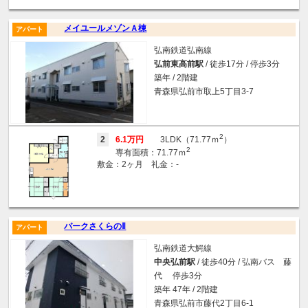
メイユールメゾンＡ棟
アパート
弘南鉄道弘南線
弘前東高前駅
/ 徒歩17分 / 停歩3分
築年 / 2階建
青森県弘前市取上5丁目3-7
2
2
6.1万円
3LDK（71.77ｍ
）
2
専有面積：71.77ｍ
敷金：2ヶ月 礼金：-
パークさくらのⅡ
アパート
弘南鉄道大鰐線
中央弘前駅
/ 徒歩40分 / 弘南バス 藤
代 停歩3分
築年 47年 / 2階建
青森県弘前市藤代2丁目6-1