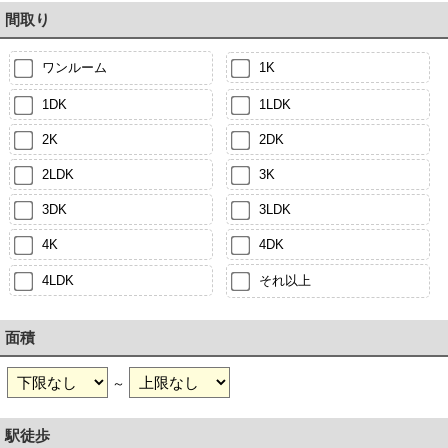
間取り
ワンルーム
1K
1DK
1LDK
2K
2DK
2LDK
3K
3DK
3LDK
4K
4DK
4LDK
それ以上
面積
～
駅徒歩