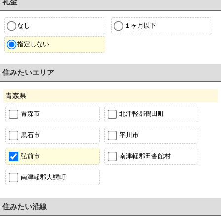
礼金
なし
１ヶ月以下
指定しない
住みたいエリア
青森県
青森市
北津軽郡鶴田町
黒石市
平川市
弘前市
南津軽郡田舎館村
南津軽郡大鰐町
住みたい沿線