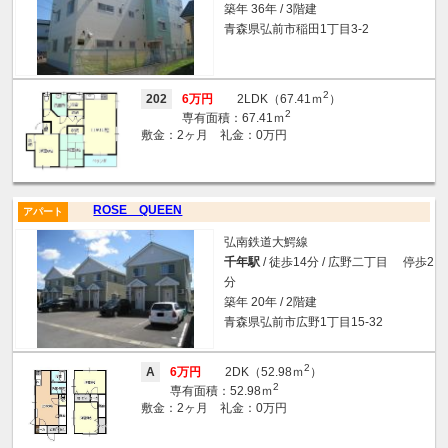
築年 36年 / 3階建
青森県弘前市稲田1丁目3-2
2
202
6万円
2LDK（67.41ｍ
）
2
専有面積：67.41ｍ
敷金：2ヶ月 礼金：0万円
ROSE QUEEN
アパート
弘南鉄道大鰐線
千年駅
/ 徒歩14分 / 広野二丁目 停歩2
分
築年 20年 / 2階建
青森県弘前市広野1丁目15-32
2
A
6万円
2DK（52.98ｍ
）
2
専有面積：52.98ｍ
敷金：2ヶ月 礼金：0万円