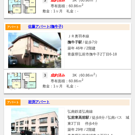
3
成約済み
3K（60.86ｍ
）
2
専有面積：60.86ｍ
敷金：1ヶ月 礼金：-
佐藤アパート(撫牛子)
アパート
ＪＲ奥羽本線
撫牛子駅
/ 徒歩7分
築年 46年 / 2階建
青森県弘前市撫牛子2丁目6-18
2
3
成約済み
3K（60.86ｍ
）
2
専有面積：60.86ｍ
敷金：1ヶ月 礼金：-
岩渕アパート
アパート
弘南鉄道弘南線
弘前東高前駅
/ 徒歩8分 / 弘南バス 城
東3丁目 停歩4分
築年 29年 / 2階建