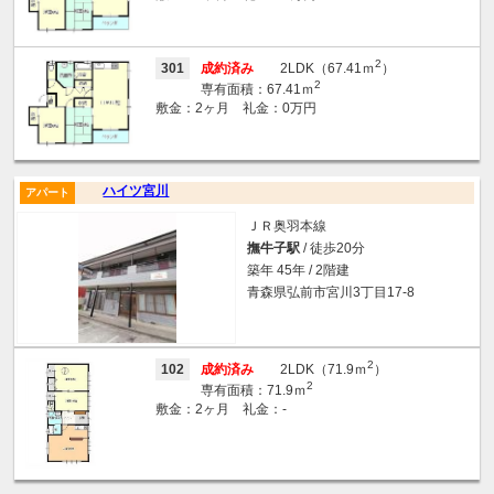
2
301
成約済み
2LDK（67.41ｍ
）
2
専有面積：67.41ｍ
敷金：2ヶ月 礼金：0万円
ハイツ宮川
アパート
ＪＲ奥羽本線
撫牛子駅
/ 徒歩20分
築年 45年 / 2階建
青森県弘前市宮川3丁目17-8
2
102
成約済み
2LDK（71.9ｍ
）
2
専有面積：71.9ｍ
敷金：2ヶ月 礼金：-