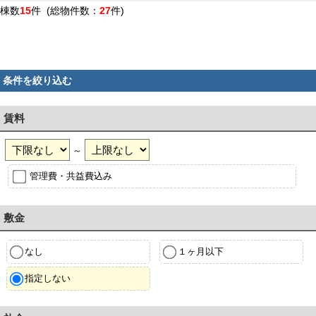
棟数
15
件 (総物件数：
27
件)
条件を絞り込む
賃料
～
管理費・共益費込み
敷金
なし
１ヶ月以下
指定しない