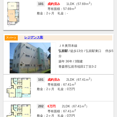
2
101
成約済み
1LDK（57.69ｍ
）
2
専有面積：57.69ｍ
敷金：2ヶ月 礼金：-
レジデンス彩
アパート
ＪＲ奥羽本線
弘前駅
/ 徒歩13分 / 弘前駅東口 停歩5
分
築年 36年 / 3階建
青森県弘前市稲田1丁目3-2
2
101
成約済み
2LDK（67.41ｍ
）
2
専有面積：67.41ｍ
敷金：2ヶ月 礼金：0万円
2
202
6万円
2LDK（67.41ｍ
）
2
専有面積：67.41ｍ
敷金：2ヶ月 礼金：0万円