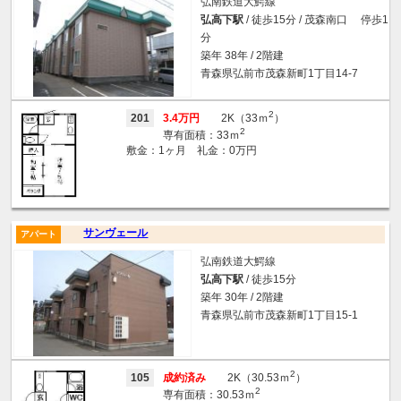
弘南鉄道大鰐線
弘高下駅
/ 徒歩15分 / 茂森南口 停歩1
分
築年 38年 / 2階建
青森県弘前市茂森新町1丁目14-7
2
201
3.4万円
2K（33ｍ
）
2
専有面積：33ｍ
敷金：1ヶ月 礼金：0万円
サンヴェール
アパート
弘南鉄道大鰐線
弘高下駅
/ 徒歩15分
築年 30年 / 2階建
青森県弘前市茂森新町1丁目15-1
2
105
成約済み
2K（30.53ｍ
）
2
専有面積：30.53ｍ