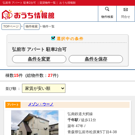
弘前市 アパート 駐車2台可 ｜賃貸物件一覧｜ おうち情報館
物件検索
問合せ
TOPページ
>
物件検索
>
物件一覧
選択中の条件
弘前市 アパート 駐車2台可
条件を変更
条件を保存
棟数
15
件 (総物件数：
27
件)
並び順 ：
メゾン・ウーノ
アパート
弘南鉄道大鰐線
千年駅
/ 徒歩11分
築年 47年 /
青森県弘前市松原東5丁目4-38