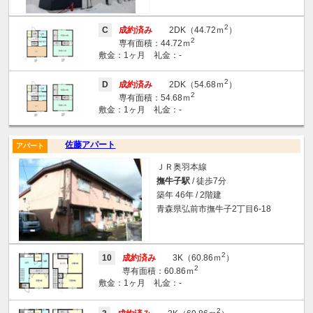
2
C
成約済み
2DK（44.72ｍ
）
2
専有面積：44.72ｍ
敷金：1ヶ月 礼金：-
2
D
成約済み
2DK（54.68ｍ
）
2
専有面積：54.68ｍ
敷金：1ヶ月 礼金：-
佐藤アパート
アパート
ＪＲ奥羽本線
撫牛子駅
/ 徒歩7分
築年 46年 / 2階建
青森県弘前市撫牛子2丁目6-18
2
10
成約済み
3K（60.86ｍ
）
2
専有面積：60.86ｍ
敷金：1ヶ月 礼金：-
2