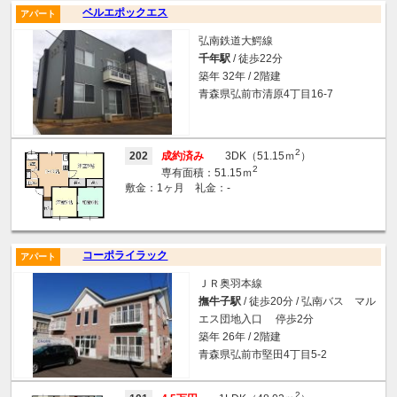
ベルエポックエス
アパート
弘南鉄道大鰐線
千年駅
/ 徒歩22分
築年 32年 / 2階建
青森県弘前市清原4丁目16-7
2
202
成約済み
3DK（51.15ｍ
）
2
専有面積：51.15ｍ
敷金：1ヶ月 礼金：-
コーポライラック
アパート
ＪＲ奥羽本線
撫牛子駅
/ 徒歩20分 / 弘南バス マル
エス団地入口 停歩2分
築年 26年 / 2階建
青森県弘前市堅田4丁目5-2
2