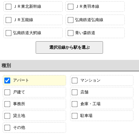
ＪＲ東北新幹線
ＪＲ奥羽本線
ＪＲ五能線
弘南鉄道弘南線
弘南鉄道大鰐線
青い森鉄道
種別
アパート
マンション
戸建て
店舗
事務所
倉庫・工場
貸土地
駐車場
その他