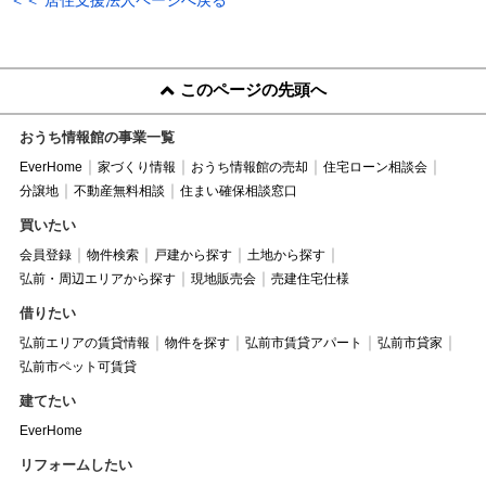
このページの先頭へ
おうち情報館の事業一覧
EverHome
家づくり情報
おうち情報館の売却
住宅ローン相談会
分譲地
不動産無料相談
住まい確保相談窓口
買いたい
会員登録
物件検索
戸建から探す
土地から探す
弘前・周辺エリアから探す
現地販売会
売建住宅仕様
借りたい
弘前エリアの賃貸情報
物件を探す
弘前市賃貸アパート
弘前市貸家
弘前市ペット可賃貸
建てたい
EverHome
リフォームしたい