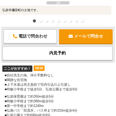
1/9
弘前市禰宜町の土地です。
電話で問合わせ
メールで問合せ
内見予約
NEW
ここがおすすめ！
■自社売主の為、仲介手数料なし
■閑静な住宅地
■上下水道は売主負担で宅内引込の上引渡し
■時敏小学校まで徒歩5分、弘前公園まで徒歩9分
■弘前保育園まで約350m徒歩5分
■時敏小学校まで約380m徒歩5分
■第一中学校まで約1240m
■弘南バス「田茂木」バス停まで約310m徒歩4分
■弘前公園まで約690m徒歩9分