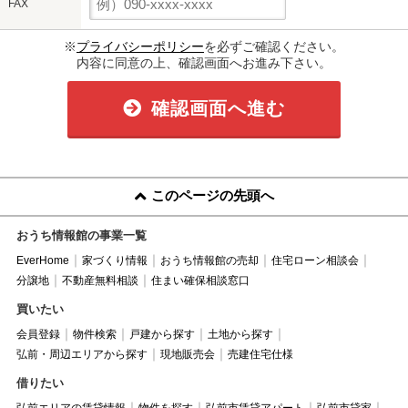
FAX
※
プライバシーポリシー
を必ずご確認ください。
内容に同意の上、確認画面へお進み下さい。
確認画面へ進む
このページの先頭へ
おうち情報館の事業一覧
EverHome
家づくり情報
おうち情報館の売却
住宅ローン相談会
分譲地
不動産無料相談
住まい確保相談窓口
買いたい
会員登録
物件検索
戸建から探す
土地から探す
弘前・周辺エリアから探す
現地販売会
売建住宅仕様
借りたい
弘前エリアの賃貸情報
物件を探す
弘前市賃貸アパート
弘前市貸家