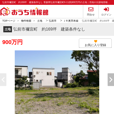
弘前市禰宜町 約169坪 建築条件なし 青森県弘前市禰宜町6-11(B)900万円の土地｜売地や分譲地情報｜おうち情報館
問合せ
ログイン
>
>
TOPページ
>
物件検索
>
土地
弘前市
ＪＲ奥羽本線
弘前市禰宜町 約169坪 
弘前市禰宜町 約169坪 建築条件なし
土地
900万円
お気に入り登録