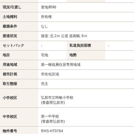
現況/引渡し
更地/即時
土地権利
所有権
建築条件
なし
接道状況
接道: 北 2ｍ 公道 道路幅: 6ｍ
セットバック
-
私道負担面積
-
地目
宅地
地勢
用途地域
第一種低層住居専用地域
都市計画
市街化区域
取引態様
売主
弘前市立時敏小学校
小学校区
(青森県弘前市)
第一中学校
中学校区
(青森県弘前市)
物件番号
RHS-HT0764