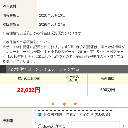
PDF資料
情報更新日
2026年06月13日
次回更新日
2026年06月27日
※各種情報と差異がある場合は現況優先となります
※物件情報の学区情報について
当サイト物件情報に記載されております通学区域(学区)情報は、国土数値情報ダ
ウンロードサービスが提供する小学校区データ【2016年度】及び中学校区デー
タ【2016年度】を元に加工したものですので、記載情報が現在の学区域と異な
る場合がございます。
この物件でローンシミュレーションする
ボーナス
毎月のご返済額
物件価格
(×年2回)
22,082円
－
900万円
某金融機関｜当初3年固定金利 (0.840％)
年利率
直接入力する
％