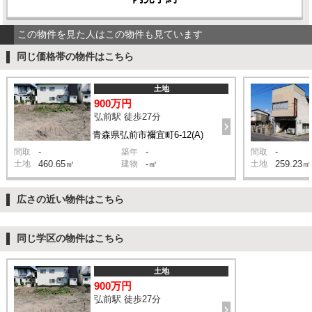
この物件を見た人はこの物件も見ています
同じ価格帯の物件はこちら
土地
900万円
弘前駅 徒歩27分
青森県弘前市禰宜町6-12(A)
-
-
-
間取
築年
間取
土地
460.65㎡
建物
-㎡
土地
259.23㎡
広さの近い物件はこちら
同じ学区の物件はこちら
土地
900万円
弘前駅 徒歩27分