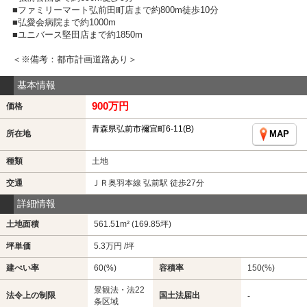
■ファミリーマート弘前田町店まで約800m徒歩10分
■弘愛会病院まで約1000m
■ユニバース堅田店まで約1850m
＜※備考：都市計画道路あり＞
基本情報
900万円
価格
青森県弘前市禰宜町6-11(B)
所在地
MAP
種類
土地
交通
ＪＲ奥羽本線 弘前駅 徒歩27分
詳細情報
土地面積
561.51m² (169.85坪)
坪単価
5.3万円 /坪
建ぺい率
60(%)
容積率
150(%)
景観法・法22
法令上の制限
国土法届出
-
条区域