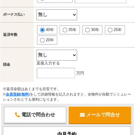
ボーナス払い
40年
35年
30年
25年
返済年数
20年
直接入力する
頭金
万円
※返済金額はあくまでも目安です。
※
会員登録(無料)
をして詳細情報を記入されますと、全物件が自動でシミュレー
ションされとても便利になります。
電話で問合わせ
メールで問合せ
内見予約