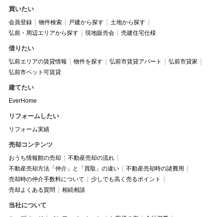
買いたい
会員登録
物件検索
戸建から探す
土地から探す
弘前・周辺エリアから探す
現地販売会
売建住宅仕様
借りたい
弘前エリアの賃貸情報
物件を探す
弘前市賃貸アパート
弘前市貸家
弘前市ペット可賃貸
建てたい
EverHome
リフォームしたい
リフォーム実績
売却コンテンツ
おうち情報館の売却
不動産売却の流れ
不動産売却方法「仲介」と「買取」の違い
不動産売却時の諸費用
売却時の仲介手数料について
少しでも高く売るポイント
売却よくある質問
相続相談
当社について