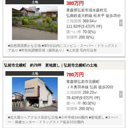
土地
380万円
青森県弘前市清水森村元
弘南鉄道大鰐線 松木平 徒歩25分
土地面積
369.64㎡
111.82坪(3.4万円 /坪)
建ぺい率
70.0(%)
容積率
200.0(%)
■自然環境豊かな立地 ■車5分以内にコンビニ・スーパー・ドラッグスト
アあり ■市街化調整区域（緩和あり） ■上水道 宅内引込有
弘前市北横町 約78坪 更地渡し｜弘前市北横町の土地
土地
780万円
青森県弘前市北横町
ＪＲ奥羽本線 弘前 徒歩20分
土地面積
259.23㎡
78.42坪(9.9万円 /坪)
建ぺい率
80.0(%)
容積率
200.0(%)
■北大通りへアクセス良好な立地 ■小中学校1km圏内 ■更地渡し ■スーパ
ー・保健センター・ドラッグストア徒歩10分圏内