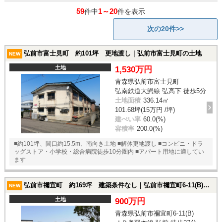
59
1～20
件中
件を表示
次の20件>>
弘前市富士見町 約101坪 更地渡し｜弘前市富士見町の土地
NEW
土地
1,530万円
青森県弘前市富士見町
弘南鉄道大鰐線 弘高下 徒歩5分
土地面積
336.14㎡
101.68坪(15万円 /坪)
建ぺい率
60.0(%)
容積率
200.0(%)
■約101坪、間口約15.5m、南向き土地 ■解体更地渡し ■コンビニ・ドラ
ッグストア・小学校・総合病院徒歩10分圏内 ■アパート用地に適してい
ます
弘前市禰宜町 約169坪 建築条件なし｜弘前市禰宜町6-11(B)の土地
NEW
土地
900万円
青森県弘前市禰宜町6-11(B)