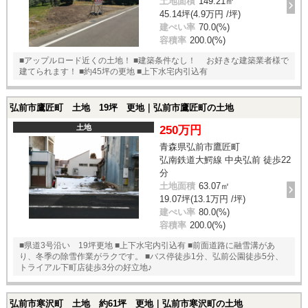
土地面積
149.21㎡
45.14坪(4.9万円 /坪)
建ぺい率
70.0(%)
容積率
200.0(%)
■アップルロード近くの土地！ ■建築条件なし！ お好きな建築業者様で
建てられます！ ■約45坪の更地 ■上下水宅内引込有
弘前市鷹匠町 土地 19坪 更地｜弘前市鷹匠町の土地
土地
250万円
青森県弘前市鷹匠町
弘南鉄道大鰐線 中央弘前 徒歩22
分
土地面積
63.07㎡
19.07坪(13.1万円 /坪)
建ぺい率
80.0(%)
容積率
200.0(%)
■県道3号沿い 19坪更地 ■上下水宅内引込有 ■前面道路に融雪溝があ
り、冬季の除雪作業がラクです。 ■バス停徒歩1分、弘前公園徒歩5分、
トライアル下町店徒歩3分の好立地♪
弘前市寒沢町 土地 約61坪 更地｜弘前市寒沢町の土地