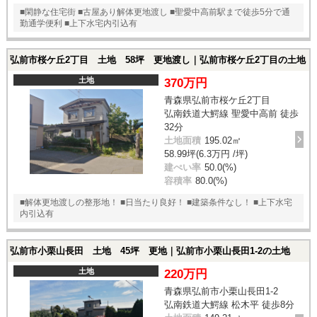
■閑静な住宅街 ■古屋あり解体更地渡し ■聖愛中高前駅まで徒歩5分で通
勤通学便利 ■上下水宅内引込有
弘前市桜ケ丘2丁目 土地 58坪 更地渡し｜弘前市桜ケ丘2丁目の土地
土地
370万円
青森県弘前市桜ケ丘2丁目
弘南鉄道大鰐線 聖愛中高前 徒歩
32分
土地面積
195.02㎡
58.99坪(6.3万円 /坪)
建ぺい率
50.0(%)
容積率
80.0(%)
■解体更地渡しの整形地！ ■日当たり良好！ ■建築条件なし！ ■上下水宅
内引込有
弘前市小栗山長田 土地 45坪 更地｜弘前市小栗山長田1-2の土地
土地
220万円
青森県弘前市小栗山長田1-2
弘南鉄道大鰐線 松木平 徒歩8分