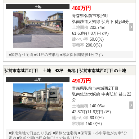
土地
480万円
青森県弘前市寒沢町
弘南鉄道大鰐線 弘高下 徒歩9分
土地面積
203.74㎡
61.63坪(7.8万円 /坪)
建ぺい率
60.0(%)
容積率
200.0(%)
■閑静な住宅街 ■61坪の整形地 ■寒沢保育園徒歩1分です♪
弘前市南城西2丁目 土地 42坪 角地｜弘前市南城西2丁目の土地
土地
490万円
青森県弘前市南城西2丁目
弘南鉄道大鰐線 中央弘前 徒歩22
分
土地面積
140.05㎡
42.37坪(11.6万円 /坪)
建ぺい率
60.0(%)
容積率
150.0(%)
■東南角地で日当たり良好 ■閑静な住宅街 ■保育園・小中学校がお車5分
圏内 ■弘前公園(市民会館口)まで徒歩11分♪