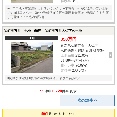
容積率
-(%)
■住宅用地・事業用地にお使いください ■不整形ですが142坪の広い土地
です ■駐車スペース3台分整備済 ■12坪の車庫兼倉庫はご希望ならお引渡
し可能 ■上下水宅内引込有
弘前市石川 土地 69坪｜弘前市石川大仏下の土地
土地
350万円
青森県弘前市石川大仏下
弘南鉄道大鰐線 石川 徒歩3分
土地面積
231.00㎡
69.88坪(5万円 /坪)
建ぺい率
70.0(%)
容積率
200.0(%)
■閑静な住宅地 ■弘南鉄道大鰐線 石川駅まで徒歩3分
59
1～20
件中
件を表示
次の20件>>
59件
見つかりました！