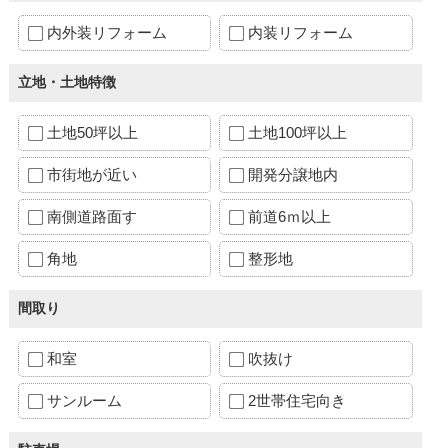
内外装リフォーム
内装リフォーム
立地・土地特徴
土地50坪以上
土地100坪以上
市街地が近い
開発分譲地内
南側道路面す
前道6ｍ以上
角地
整形地
間取り
和室
吹抜け
サンルーム
2世帯住宅向き