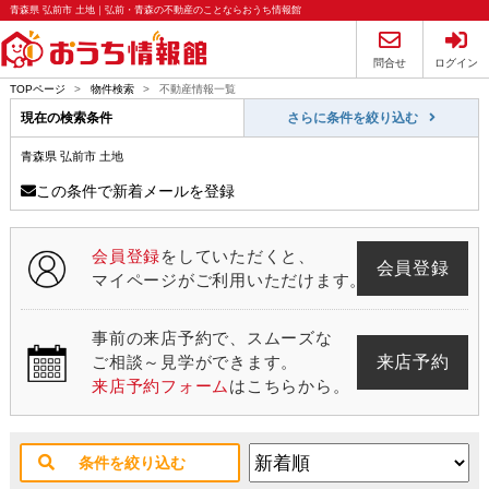
青森県 弘前市 土地｜弘前・青森の不動産のことならおうち情報館
問合せ
ログイン
TOPページ
>
物件検索
>
不動産情報一覧
現在の検索条件
さらに条件を絞り込む
青森県 弘前市 土地
この条件で新着メールを登録
会員登録
をしていただくと、
会員登録
マイページがご利用いただけます。
事前の来店予約で、スムーズな
来店予約
ご相談～見学ができます。
来店予約フォーム
はこちらから。
条件を絞り込む