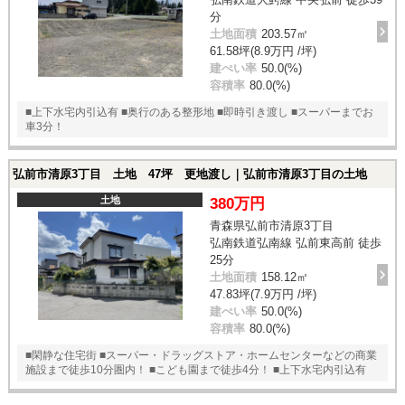
分
土地面積
203.57㎡
61.58坪(8.9万円 /坪)
建ぺい率
50.0(%)
容積率
80.0(%)
■上下水宅内引込有 ■奥行のある整形地 ■即時引き渡し ■スーパーまでお
車3分！
弘前市清原3丁目 土地 47坪 更地渡し｜弘前市清原3丁目の土地
土地
380万円
青森県弘前市清原3丁目
弘南鉄道弘南線 弘前東高前 徒歩
25分
土地面積
158.12㎡
47.83坪(7.9万円 /坪)
建ぺい率
50.0(%)
容積率
80.0(%)
■閑静な住宅街 ■スーパー・ドラッグストア・ホームセンターなどの商業
施設まで徒歩10分圏内！ ■こども園まで徒歩4分！ ■上下水宅内引込有