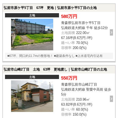
弘前市原ケ平5丁目 67坪 更地｜弘前市原ケ平5丁目の土地
土地
580万円
青森県弘前市原ケ平5丁目
弘南鉄道大鰐線 千年 徒歩12分
土地面積
222.00㎡
67.16坪(8.6万円 /坪)
建ぺい率
70.0(%)
容積率
200.0(%)
■67坪、間口約11.7mの整形地！ ■建築条件なし ■上水道宅内引込有
弘前市山崎2丁目 土地 63坪 更地渡し｜弘前市山崎2丁目の土地
土地
550万円
青森県弘前市山崎2丁目
弘南鉄道大鰐線 聖愛中高前 徒歩
5分
土地面積
210.96㎡
63.82坪(8.6万円 /坪)
建ぺい率
60.0(%)
容積率
150.0(%)