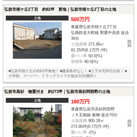
弘前市桜ケ丘2丁目 約82坪 更地｜弘前市桜ケ丘2丁目の土地
土地
500万円
青森県弘前市桜ケ丘2丁目
弘南鉄道大鰐線 聖愛中高前 徒歩
30分
土地面積
271.89㎡
82.25坪(6.1万円 /坪)
建ぺい率
50.0(%)
容積率
80.0(%)
■弘前市桜ケ丘の約82坪角地！ ■建築条件なし！ ■上下水宅内引込有！ ■
小学校、スーパー、ドラッグストアが徒歩10分圏内！
弘前市高杉 物置付き 約273坪｜弘前市高杉阿部野の土地
土地
180万円
青森県弘前市高杉阿部野
ＪＲ五能線 板柳 徒歩70分
土地面積
905.28㎡
273.85坪(0.7万円 /坪)
建ぺい率
-(%)