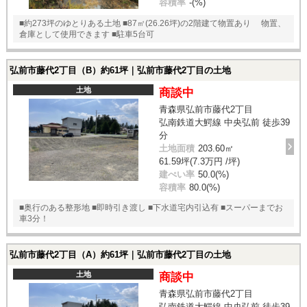
容積率
-(%)
■約273坪のゆとりある土地 ■87㎡(26.26坪)の2階建て物置あり 物置、
倉庫として使用できます ■駐車5台可
弘前市藤代2丁目（B）約61坪｜弘前市藤代2丁目の土地
土地
商談中
青森県弘前市藤代2丁目
弘南鉄道大鰐線 中央弘前 徒歩39
分
土地面積
203.60㎡
61.59坪(7.3万円 /坪)
建ぺい率
50.0(%)
容積率
80.0(%)
■奥行のある整形地 ■即時引き渡し ■下水道宅内引込有 ■スーパーまでお
車3分！
弘前市藤代2丁目（A）約61坪｜弘前市藤代2丁目の土地
土地
商談中
青森県弘前市藤代2丁目
弘南鉄道大鰐線 中央弘前 徒歩39