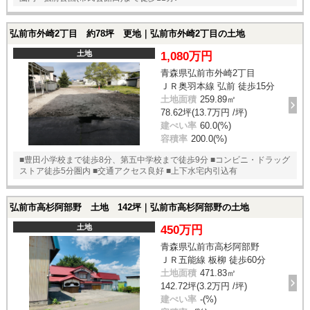
弘前市外崎2丁目 約78坪 更地｜弘前市外崎2丁目の土地
土地
1,080万円
青森県弘前市外崎2丁目
ＪＲ奥羽本線 弘前 徒歩15分
土地面積
259.89㎡
78.62坪(13.7万円 /坪)
建ぺい率
60.0(%)
容積率
200.0(%)
■豊田小学校まで徒歩8分、第五中学校まで徒歩9分 ■コンビニ・ドラッグ
ストア徒歩5分圏内 ■交通アクセス良好 ■上下水宅内引込有
弘前市高杉阿部野 土地 142坪｜弘前市高杉阿部野の土地
土地
450万円
青森県弘前市高杉阿部野
ＪＲ五能線 板柳 徒歩60分
土地面積
471.83㎡
142.72坪(3.2万円 /坪)
建ぺい率
-(%)