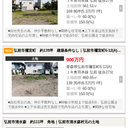
ＪＲ奥羽本線 弘前 徒歩27分
土地面積
561.51㎡
169.86坪(5.3万円 /坪)
建ぺい率
60.0(%)
容積率
150.0(%)
■自社売主の為、仲介手数料なし ■閑静な住宅地 ■上下水道は売主負担で
宅内引込の上引渡し ■時敏小学校まで徒歩5分、弘前公園まで徒歩9分
弘前市禰宜町 約139坪 建築条件なし｜弘前市禰宜町6-12(A)の土地
NEW
土地
900万円
青森県弘前市禰宜町6-12(A)
ＪＲ奥羽本線 弘前 徒歩27分
土地面積
460.65㎡
139.35坪(6.5万円 /坪)
建ぺい率
60.0(%)
容積率
150.0(%)
■自社売主の為、仲介手数料なし ■時敏小学校まで徒歩5分、弘前公園ま
で徒歩9分 ■上下水道は売主負担で宅内引込の上引渡し ■閑静な住宅地
弘前市清水森 約111坪 角地｜弘前市清水森村元の土地