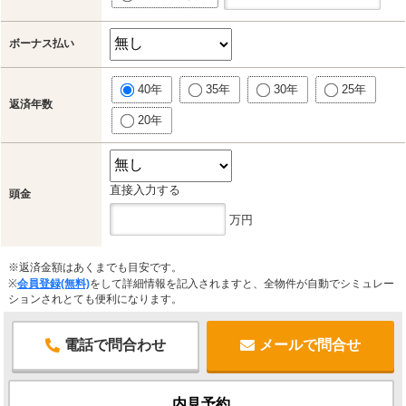
ボーナス払い
40年
35年
30年
25年
返済年数
20年
直接入力する
頭金
万円
※返済金額はあくまでも目安です。
※
会員登録(無料)
をして詳細情報を記入されますと、全物件が自動でシミュレー
ションされとても便利になります。
電話で問合わせ
メールで問合せ
内見予約