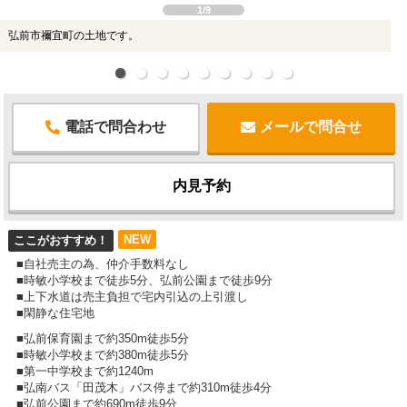
1/9
弘前市禰宜町の土地です。
電話で問合わせ
メールで問合せ
内見予約
NEW
ここがおすすめ！
■自社売主の為、仲介手数料なし
■時敏小学校まで徒歩5分、弘前公園まで徒歩9分
■上下水道は売主負担で宅内引込の上引渡し
■閑静な住宅地
■弘前保育園まで約350m徒歩5分
■時敏小学校まで約380m徒歩5分
■第一中学校まで約1240m
■弘南バス「田茂木」バス停まで約310m徒歩4分
■弘前公園まで約690m徒歩9分