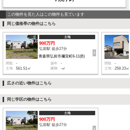
この物件を見た人はこの物件も見ています
同じ価格帯の物件はこちら
土地
900万円
弘前駅 徒歩27分
青森県弘前市禰宜町6-11(B)
-
-
-
間取
築年
間取
土地
561.51㎡
建物
-㎡
土地
259.23㎡
広さの近い物件はこちら
同じ学区の物件はこちら
土地
900万円
弘前駅 徒歩27分