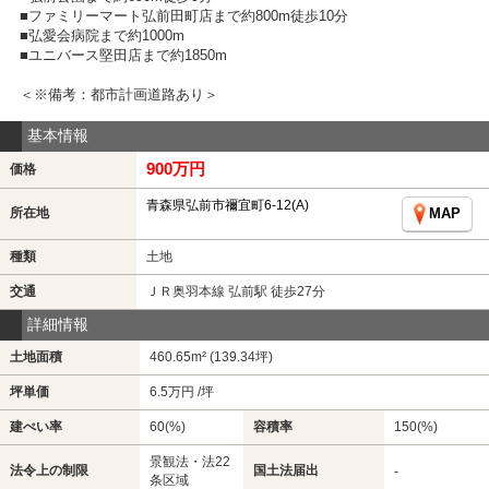
■ファミリーマート弘前田町店まで約800m徒歩10分
■弘愛会病院まで約1000m
■ユニバース堅田店まで約1850m
＜※備考：都市計画道路あり＞
基本情報
900万円
価格
青森県弘前市禰宜町6-12(A)
所在地
MAP
種類
土地
交通
ＪＲ奥羽本線 弘前駅 徒歩27分
詳細情報
土地面積
460.65m² (139.34坪)
坪単価
6.5万円 /坪
建ぺい率
60(%)
容積率
150(%)
景観法・法22
法令上の制限
国土法届出
-
条区域