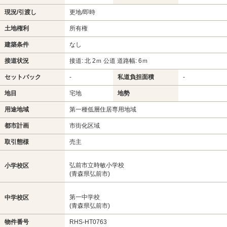
現況/引渡し
更地/即時
土地権利
所有権
建築条件
なし
接道状況
接道: 北 2ｍ 公道 道路幅: 6ｍ
セットバック
-
私道負担面積
-
地目
宅地
地勢
用途地域
第一種低層住居専用地域
都市計画
市街化区域
取引態様
売主
弘前市立時敏小学校
小学校区
(青森県弘前市)
第一中学校
中学校区
(青森県弘前市)
物件番号
RHS-HT0763