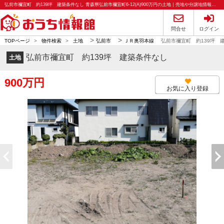
弘前市禰宜町 約139坪 建築条件なし 青森県弘前市禰宜町6-12(A)900万円の土地｜売地や分譲地情報｜おうち情報館
問合せ
ログイン
>
>
TOPページ
>
物件検索
>
土地
弘前市
ＪＲ奥羽本線
弘前市禰宜町 約139坪 
弘前市禰宜町 約139坪 建築条件なし
土地
900万円
お気に入り登録