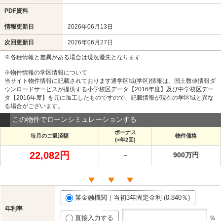
PDF資料
情報更新日
2026年06月13日
次回更新日
2026年06月27日
※各種情報と差異がある場合は現況優先となります
※物件情報の学区情報について
当サイト物件情報に記載されております通学区域(学区)情報は、国土数値情報ダ
ウンロードサービスが提供する小学校区データ【2016年度】及び中学校区デー
タ【2016年度】を元に加工したものですので、記載情報が現在の学区域と異な
る場合がございます。
この物件でローンシミュレーションする
ボーナス
毎月のご返済額
物件価格
(×年2回)
22,082円
－
900万円
某金融機関｜当初3年固定金利 (0.840％)
年利率
直接入力する
％