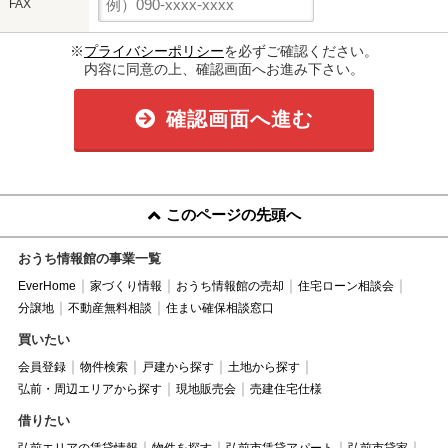
FAX
※
プライバシーポリシー
を必ずご確認ください。
内容に同意の上、確認画面へお進み下さい。
確認画面へ進む
このページの先頭へ
おうち情報館の事業一覧
EverHome
家づくり情報
おうち情報館の売却
住宅ローン相談会
分譲地
不動産無料相談
住まい確保相談窓口
買いたい
会員登録
物件検索
戸建から探す
土地から探す
弘前・周辺エリアから探す
現地販売会
売建住宅仕様
借りたい
弘前エリアの賃貸情報
物件を探す
弘前市賃貸アパート
弘前市貸家