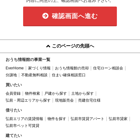
内容に同意の上、確認画面へお進み下さい。
確認画面へ進む
このページの先頭へ
おうち情報館の事業一覧
EverHome
家づくり情報
おうち情報館の売却
住宅ローン相談会
分譲地
不動産無料相談
住まい確保相談窓口
買いたい
会員登録
物件検索
戸建から探す
土地から探す
弘前・周辺エリアから探す
現地販売会
売建住宅仕様
借りたい
弘前エリアの賃貸情報
物件を探す
弘前市賃貸アパート
弘前市貸家
弘前市ペット可賃貸
建てたい