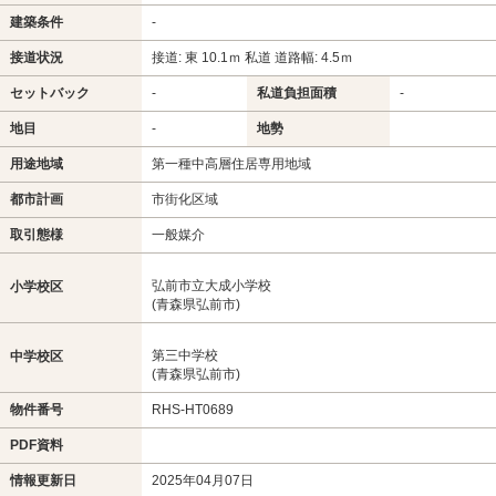
建築条件
-
接道状況
接道: 東 10.1ｍ 私道 道路幅: 4.5ｍ
セットバック
-
私道負担面積
-
地目
-
地勢
用途地域
第一種中高層住居専用地域
都市計画
市街化区域
取引態様
一般媒介
弘前市立大成小学校
小学校区
(青森県弘前市)
第三中学校
中学校区
(青森県弘前市)
物件番号
RHS-HT0689
PDF資料
情報更新日
2025年04月07日