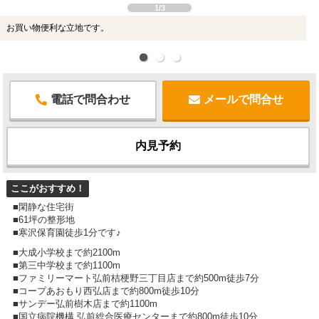
1/3
お買い物便利な立地です。
電話で問合わせ
メールで問合せ
内見予約
ここがおすすめ！
■閑静な住宅街
■61坪の整形地
■寒沢保育園徒歩1分です♪
■大成小学校まで約2100m
■第三中学校まで約1100m
■ファミリーマート弘前桔梗野三丁目店まで約500m徒歩7分
■コープあおもり西弘店まで約800m徒歩10分
■サンデー弘前樹木店まで約1100m
■国立病院機構 弘前総合医療センターまで約800m徒歩10分