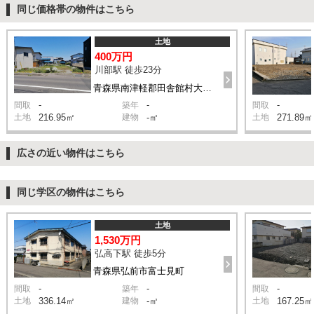
同じ価格帯の物件はこちら
土地
400万円
川部駅 徒歩23分
青森県南津軽郡田舎館村大根子村立
-
-
-
間取
築年
間取
土地
216.95㎡
建物
-㎡
土地
271.89㎡
広さの近い物件はこちら
同じ学区の物件はこちら
土地
1,530万円
弘高下駅 徒歩5分
青森県弘前市富士見町
-
-
-
間取
築年
間取
土地
336.14㎡
建物
-㎡
土地
167.25㎡