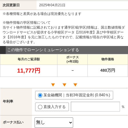
次回更新日
2025年04月21日
※各種情報と差異がある場合は現況優先となります
※物件情報の学区情報について
当サイト物件情報に記載されております通学区域(学区)情報は、国土数値情報ダ
ウンロードサービスが提供する小学校区データ【2016年度】及び中学校区デー
タ【2016年度】を元に加工したものですので、記載情報が現在の学区域と異な
る場合がございます。
この物件でローンシミュレーションする
ボーナス
毎月のご返済額
物件価格
(×年2回)
11,777円
－
480万円
某金融機関｜当初3年固定金利 (0.840％)
年利率
直接入力する
％
ボーナス払い