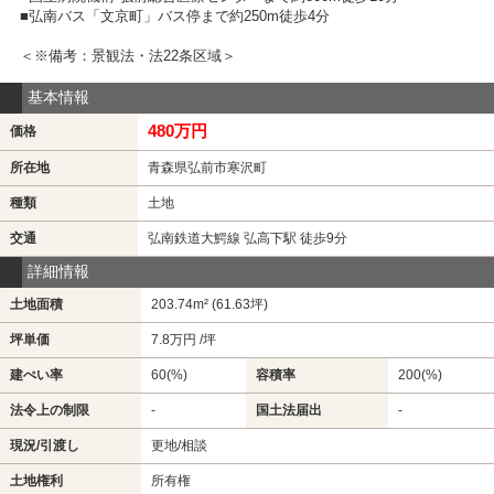
■弘南バス「文京町」バス停まで約250m徒歩4分
＜※備考：景観法・法22条区域＞
基本情報
480万円
価格
所在地
青森県弘前市寒沢町
種類
土地
交通
弘南鉄道大鰐線 弘高下駅 徒歩9分
詳細情報
土地面積
203.74m² (61.63坪)
坪単価
7.8万円 /坪
建ぺい率
60(%)
容積率
200(%)
法令上の制限
-
国土法届出
-
現況/引渡し
更地/相談
土地権利
所有権