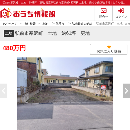
弘前市寒沢町 土地 約61坪 更地 青森県弘前市寒沢町480万円の土地｜売地や分譲地情報｜おうち情報館
問合せ
ログイン
>
>
TOPページ
>
物件検索
>
土地
弘前市
弘南鉄道大鰐線
弘前市寒沢町 土地 約6
弘前市寒沢町 土地 約61坪 更地
土地
480万円
お気に入り登録