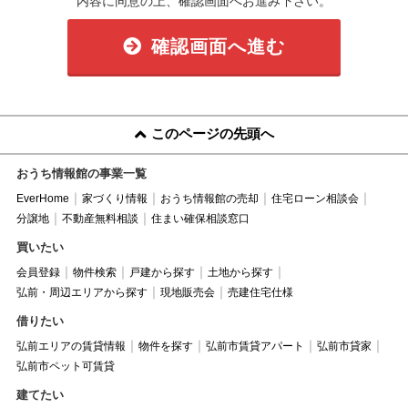
内容に同意の上、確認画面へお進み下さい。
確認画面へ進む
このページの先頭へ
おうち情報館の事業一覧
EverHome
家づくり情報
おうち情報館の売却
住宅ローン相談会
分譲地
不動産無料相談
住まい確保相談窓口
買いたい
会員登録
物件検索
戸建から探す
土地から探す
弘前・周辺エリアから探す
現地販売会
売建住宅仕様
借りたい
弘前エリアの賃貸情報
物件を探す
弘前市賃貸アパート
弘前市貸家
弘前市ペット可賃貸
建てたい