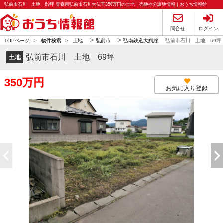
弘前市石川 土地 69坪 青森県弘前市石川大仏下350万円の土地｜売地や分譲地情報｜おうち情報館
問合せ
ログイン
>
>
TOPページ
>
物件検索
>
土地
弘前市
弘南鉄道大鰐線
弘前市石川 土地 69坪
弘前市石川 土地 69坪
土地
350万円
お気に入り登録