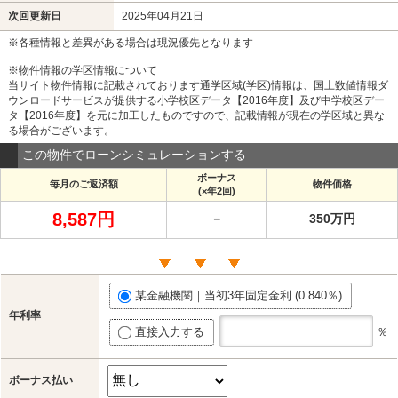
次回更新日
2025年04月21日
※各種情報と差異がある場合は現況優先となります
※物件情報の学区情報について
当サイト物件情報に記載されております通学区域(学区)情報は、国土数値情報ダ
ウンロードサービスが提供する小学校区データ【2016年度】及び中学校区デー
タ【2016年度】を元に加工したものですので、記載情報が現在の学区域と異な
る場合がございます。
この物件でローンシミュレーションする
ボーナス
毎月のご返済額
物件価格
(×年2回)
8,587円
－
350万円
某金融機関｜当初3年固定金利 (0.840％)
年利率
直接入力する
％
ボーナス払い