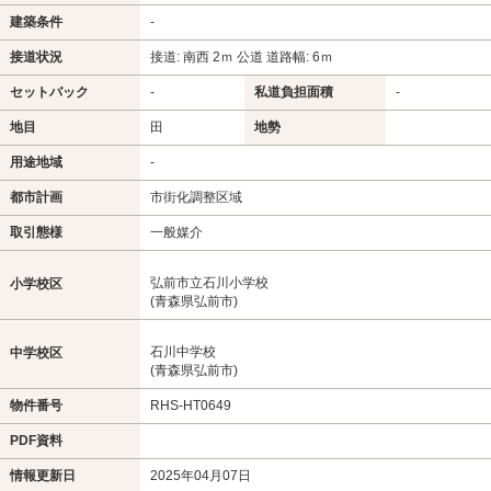
建築条件
-
接道状況
接道: 南西 2ｍ 公道 道路幅: 6ｍ
セットバック
-
私道負担面積
-
地目
田
地勢
用途地域
-
都市計画
市街化調整区域
取引態様
一般媒介
弘前市立石川小学校
小学校区
(青森県弘前市)
石川中学校
中学校区
(青森県弘前市)
物件番号
RHS-HT0649
PDF資料
情報更新日
2025年04月07日