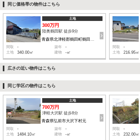
同じ価格帯の物件はこちら
土地
300万円
陸奥鶴田駅 徒歩9分
青森県北津軽郡鶴田町鶴田相原
-
-
-
間取
築年
間取
土地
340.00㎡
建物
-㎡
土地
216.95㎡
広さの近い物件はこちら
同じ学区の物件はこちら
土地
700万円
津軽大沢駅 徒歩8分
青森県弘前市大沢下村元
-
-
-
間取
築年
間取
土地
1484.10㎡
建物
-㎡
土地
232.00㎡