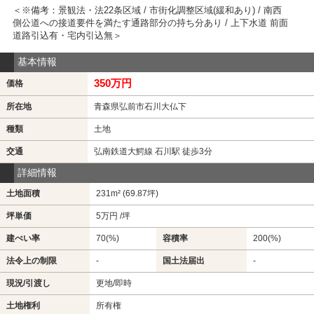
＜※備考：景観法・法22条区域 / 市街化調整区域(緩和あり) / 南西
側公道への接道要件を満たす通路部分の持ち分あり / 上下水道 前面
道路引込有・宅内引込無＞
基本情報
350万円
価格
所在地
青森県弘前市石川大仏下
種類
土地
交通
弘南鉄道大鰐線 石川駅 徒歩3分
詳細情報
土地面積
231m² (69.87坪)
坪単価
5万円 /坪
建ぺい率
70(%)
容積率
200(%)
法令上の制限
-
国土法届出
-
現況/引渡し
更地/即時
土地権利
所有権