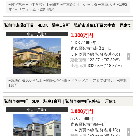
■居室充実 ■小中学校が1㎞圏内 ■駐車3台可 シャッター車庫あり ■1992
年7月リフォーム（2階増築）
弘前市若葉1丁目 4LDK 駐車1台可｜弘前市若葉1丁目の中古一戸建て
中古一戸建て
1,300万円
4LDK / 1987年
青森県弘前市若葉1丁目
ＪＲ奥羽本線 弘前 徒歩48分
建物面積
123.37㎡(37.32坪)
土地面積
392.95㎡(118.87坪)
■敷地面積100坪以上 ■閑静な住宅街 ■ドラッグストアまで徒歩3分 ■駐車
1台可
弘前市御幸町 5DK 駐車1台可｜弘前市御幸町の中古一戸建て
中古一戸建て
1,880万円
5DK / 1988年
青森県弘前市御幸町
ＪＲ奥羽本線 弘前 徒歩15分
建物面積
153.65㎡(46.48坪)