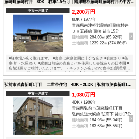
藤崎町藤崎村井 8DK 駐車4-5台可｜南津軽郡藤崎町藤崎村井の中古一戸建て
中古一戸建て
2,200万円
8DK / 1977年
青森県南津軽郡藤崎町藤崎村井
ＪＲ五能線 藤崎 徒歩15分
建物面積
284.03㎡(85.92坪)
土地面積
1239.22㎡(374.86坪)
■駐車場が広く取れます。 ■裏庭は家庭菜園に十分な広さ ■倉庫あり ■茶
室(炉・水屋)あり ■縁側は無節の青森ヒバを使用した書院造りの日本間 ■
店舗活用がご検討いただけます。 ・キッチンが広いので食事処(調理場)
として ・1階の部屋数が多いので食事室や客室、2階を住居として ■二世
帯同居も可能
弘前市茂森新町1丁目 二世帯住宅 4DK＋2LDK｜弘前市茂森新町1丁目の中古一戸建て
中古一戸建て
1,080万円
4DK / 1986年
青森県弘前市茂森新町1丁目
弘南鉄道大鰐線 弘高下 徒歩17分
建物面積
184.93㎡(55.94坪)
土地面積
183.63㎡(55.55坪)