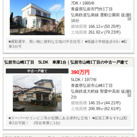
7DK / 1985年
青森県弘前市門外1丁目
弘南鉄道弘南線 運動公園前 徒歩
16分
建物面積
166.12㎡(50.25坪)
土地面積
261.92㎡(79.23坪)
■通勤通学、買い物に便利な立地の中古住宅！ ■堀越小学校徒歩3分♪ ■駐
車3台可
弘前市山崎1丁目 5LDK 車庫1台｜弘前市山崎1丁目の中古一戸建て
中古一戸建て
390万円
5LDK / 1977年
青森県弘前市山崎1丁目
弘南鉄道大鰐線 聖愛中高前 徒歩
2分
建物面積
146.15㎡(44.21坪)
土地面積
206.99㎡(62.61坪)
■スーパーやコンビニ等が近隣にある便利な立地！ ■拡張工事をすれば駐
車2台可能！ (現在車庫に1台)