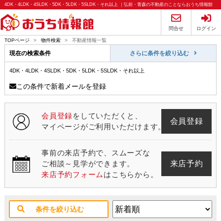
4DK・4LDK・4SLDK・5DK・5LDK・5SLDK・それ以上 ｜弘前・青森の不動産のことならおうち情報館
問合せ
ログイン
TOPページ
>
物件検索
>
不動産情報一覧
現在の検索条件
さらに条件を絞り込む
4DK・4LDK・4SLDK・5DK・5LDK・5SLDK・それ以上
この条件で新着メールを登録
会員登録
をしていただくと、
会員登録
マイページがご利用いただけます。
事前の来店予約で、スムーズな
来店予約
ご相談～見学ができます。
来店予約フォーム
はこちらから。
条件を絞り込む