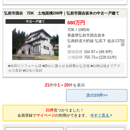
弘前市国吉 7DK 土地面積208坪｜弘前市国吉坂本の中古一戸建て
中古一戸建て
680万円
7DK / 1985年
青森県弘前市国吉坂本
弘南鉄道大鰐線 弘高下 徒歩137
分
建物面積
164.97㎡(49.9坪)
土地面積
755.73㎡(228.61坪)
■水回りリフォーム済 ■静かに暮らせる緑豊かな立地 ■白神山地までアク
セス良好 ■日当り良好
21
1～20
件中
件を表示
次の20件>>
21件
見つかりました！
会員登録で
マイページ
の利用ができます。
今すぐ見る