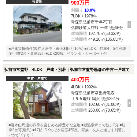
替え、畳表替え、モニターフォン設置
投資用
900万円
利回り
10.0%
7LDK / 1978年
青森県弘前市千年2丁目
弘南鉄道大鰐線 千年 徒歩6分
建物面積
192.78㎡(58.32坪)
土地面積
449.10㎡(135.85坪)
■戸建賃貸物件(現在入居中・表面利回り10％) ■7LDK、駐車4・5台可能
(住宅前2台・裏側3台) ■LDK20帖、ベランダ・カーポート付
弘前市常盤野 4LDK 戸建・別荘｜弘前市常盤野黒森の中古一戸建て
中古一戸建て
400万円
4LDK / 1992年
青森県弘前市常盤野黒森
ＪＲ五能線 鳴沢 徒歩284分
建物面積
102.68㎡(31.06坪)
土地面積
260.00㎡(78.65坪)
■岩木山周辺の四季を楽しめる緑豊かな立地 ■嶽温泉郷まで徒歩7分 ■駐
車2台可(縦列) ■17帖LDKのほか居室4部屋、家族・友人と過ごす別荘に
いかがですか？