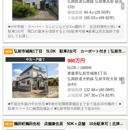
弘南鉄道弘南線 弘前東高前 徒歩
13分
建物面積
94.4㎡(28.56坪)
土地面積
165.03㎡(49.92坪)
■小中学校・スーパー・コンビニなどが1㎞圏内で 生活利便性が良い ■
駐車1台可 間口の庭木を伐採すると3台駐車可能 ■倉庫は売主負担で登
記してお渡し
弘前市城南1丁目 5LDK 駐車2台可 カーポート付き｜弘前市城南1丁目の中古一戸建て
NEW
中古一戸建て
980万円
5LDK / 1989年
青森県弘前市城南1丁目
弘南鉄道大鰐線 弘前学院大前 徒
歩4分
建物面積
132.48㎡(40.08坪)
土地面積
247.30㎡(74.81坪)
■平成元年築の中古住宅 ■学校や近隣商業施設まで全て徒歩10分圏内！ ■
駐車スペースに融雪設備あり ■弘前学院大前駅まで徒歩4分
鶴田町鶴田生松 店舗兼住居 5DK＋店舗 10台駐車可｜北津軽郡鶴田町鶴田生松の中古一戸建て
NEW