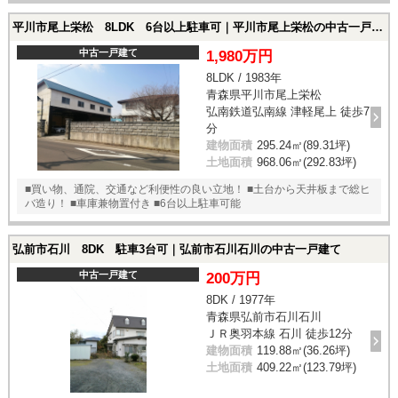
平川市尾上栄松 8LDK 6台以上駐車可｜平川市尾上栄松の中古一戸建て
中古一戸建て
1,980万円
8LDK / 1983年
青森県平川市尾上栄松
弘南鉄道弘南線 津軽尾上 徒歩7
分
建物面積
295.24㎡(89.31坪)
土地面積
968.06㎡(292.83坪)
■買い物、通院、交通など利便性の良い立地！ ■土台から天井板まで総ヒ
バ造り！ ■車庫兼物置付き ■6台以上駐車可能
弘前市石川 8DK 駐車3台可｜弘前市石川石川の中古一戸建て
中古一戸建て
200万円
8DK / 1977年
青森県弘前市石川石川
ＪＲ奥羽本線 石川 徒歩12分
建物面積
119.88㎡(36.26坪)
土地面積
409.22㎡(123.79坪)