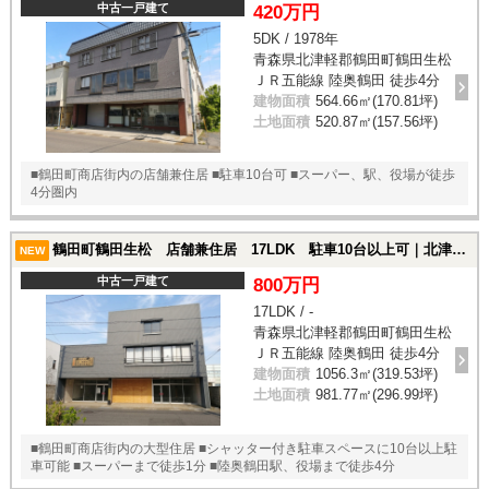
中古一戸建て
420万円
5DK / 1978年
青森県北津軽郡鶴田町鶴田生松
ＪＲ五能線 陸奥鶴田 徒歩4分
建物面積
564.66㎡(170.81坪)
土地面積
520.87㎡(157.56坪)
■鶴田町商店街内の店舗兼住居 ■駐車10台可 ■スーパー、駅、役場が徒歩
4分圏内
鶴田町鶴田生松 店舗兼住居 17LDK 駐車10台以上可｜北津軽郡鶴田町鶴田生松の中古一戸建て
NEW
中古一戸建て
800万円
17LDK / -
青森県北津軽郡鶴田町鶴田生松
ＪＲ五能線 陸奥鶴田 徒歩4分
建物面積
1056.3㎡(319.53坪)
土地面積
981.77㎡(296.99坪)
■鶴田町商店街内の大型住居 ■シャッター付き駐車スペースに10台以上駐
車可能 ■スーパーまで徒歩1分 ■陸奥鶴田駅、役場まで徒歩4分