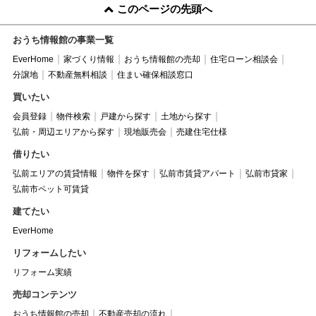
このページの先頭へ
おうち情報館の事業一覧
EverHome
家づくり情報
おうち情報館の売却
住宅ローン相談会
分譲地
不動産無料相談
住まい確保相談窓口
買いたい
会員登録
物件検索
戸建から探す
土地から探す
弘前・周辺エリアから探す
現地販売会
売建住宅仕様
借りたい
弘前エリアの賃貸情報
物件を探す
弘前市賃貸アパート
弘前市貸家
弘前市ペット可賃貸
建てたい
EverHome
リフォームしたい
リフォーム実績
売却コンテンツ
おうち情報館の売却
不動産売却の流れ