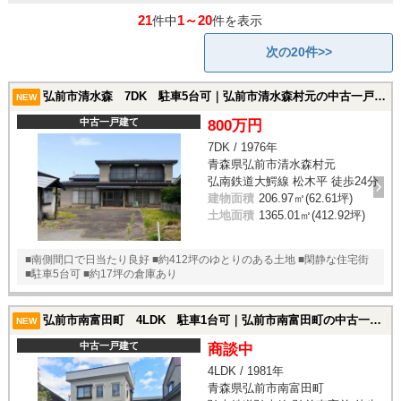
21
1～20
件中
件を表示
次の20件>>
弘前市清水森 7DK 駐車5台可｜弘前市清水森村元の中古一戸建て
NEW
中古一戸建て
800万円
7DK / 1976年
青森県弘前市清水森村元
弘南鉄道大鰐線 松木平 徒歩24分
建物面積
206.97㎡(62.61坪)
土地面積
1365.01㎡(412.92坪)
■南側間口で日当たり良好 ■約412坪のゆとりのある土地 ■閑静な住宅街
■駐車5台可 ■約17坪の倉庫あり
弘前市南富田町 4LDK 駐車1台可｜弘前市南富田町の中古一戸建て
NEW
中古一戸建て
商談中
4LDK / 1981年
青森県弘前市南富田町