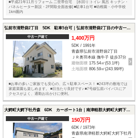
■平成21年11月リフォーム 二世帯住宅 [水回り:トイレ 風呂 キッチン・
パネルヒーター新設・2F間取全面改修] ■駐車1台可 ■幼稚園・小中学校
1km圏内
弘前市清野袋2丁目 5DK 駐車5台可｜弘前市清野袋2丁目の中古一戸建て
中古一戸建て
1,400万円
5DK / 1991年
青森県弘前市清野袋2丁目
ＪＲ奥羽本線 撫牛子 徒歩37分
建物面積
175.54㎡(53.1坪)
土地面積
806.59㎡(243.99坪)
■お車の多いご家族でも安心の、広々駐車スペース！ ■243坪の敷地では
家庭菜園も楽しめます。 ■日当たり良好です♪ ■7号線弘前バイパスにア
クセスがよく、通勤お出かけに便利。
大鰐町大鰐下牡丹森 6DK カーポート1台｜南津軽郡大鰐町大鰐下牡丹森の中古一戸建て
中古一戸建て
150万円
6DK / 1973年
青森県南津軽郡大鰐町大鰐下牡丹