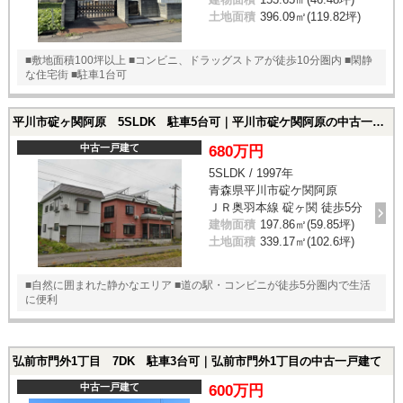
土地面積
396.09㎡(119.82坪)
■敷地面積100坪以上 ■コンビニ、ドラッグストアが徒歩10分圏内 ■閑静
な住宅街 ■駐車1台可
平川市碇ヶ関阿原 5SLDK 駐車5台可｜平川市碇ケ関阿原の中古一戸建て
中古一戸建て
680万円
5SLDK / 1997年
青森県平川市碇ケ関阿原
ＪＲ奥羽本線 碇ヶ関 徒歩5分
建物面積
197.86㎡(59.85坪)
土地面積
339.17㎡(102.6坪)
■自然に囲まれた静かなエリア ■道の駅・コンビニが徒歩5分圏内で生活
に便利
弘前市門外1丁目 7DK 駐車3台可｜弘前市門外1丁目の中古一戸建て
中古一戸建て
600万円