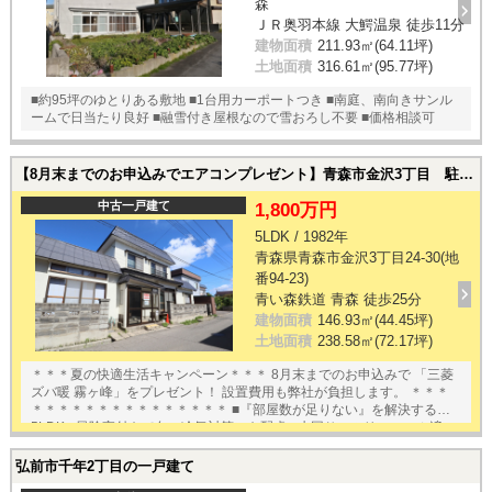
森
ＪＲ奥羽本線 大鰐温泉 徒歩11分
建物面積
211.93㎡(64.11坪)
土地面積
316.61㎡(95.77坪)
■約95坪のゆとりある敷地 ■1台用カーポートつき ■南庭、南向きサンル
ームで日当たり良好 ■融雪付き屋根なので雪おろし不要 ■価格相談可
【8月末までのお申込みでエアコンプレゼント】青森市金沢3丁目 駐車2台可｜青森市金沢3丁目24-30(地番94-23)の中古一戸建て
中古一戸建て
1,800万円
5LDK / 1982年
青森県青森市金沢3丁目24-30(地
番94-23)
青い森鉄道 青森 徒歩25分
建物面積
146.93㎡(44.45坪)
土地面積
238.58㎡(72.17坪)
＊＊＊夏の快適生活キャンペーン＊＊＊ 8月末までのお申込みで 「三菱
ズバ暖 霧ヶ峰」をプレゼント！ 設置費用も弊社が負担します。 ＊＊＊
＊＊＊＊＊＊＊＊＊＊＊＊＊＊＊ ■『部屋数が足りない』を解決する
5LDK ■風除室付きで冬の冷気対策にも配慮 ■水回りフルリフォーム済 ■
駐車2台可能 ■小中学校・スーパー・ドラッグストアが徒歩圏内の便利な
住環境 ＜2024年9月リフォーム済！＞ 天壁クロス交換、照明1棟交換、
弘前市千年2丁目の一戸建て
LDK新設、キッチン・風呂・トイレ・洗面交換、ボイラー交換、廊下張