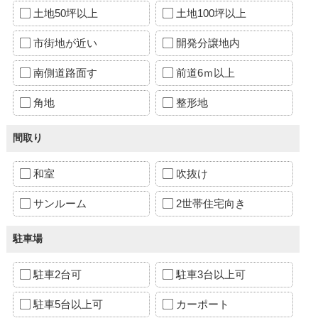
土地50坪以上
土地100坪以上
市街地が近い
開発分譲地内
南側道路面す
前道6ｍ以上
角地
整形地
間取り
和室
吹抜け
サンルーム
2世帯住宅向き
駐車場
駐車2台可
駐車3台以上可
駐車5台以上可
カーポート