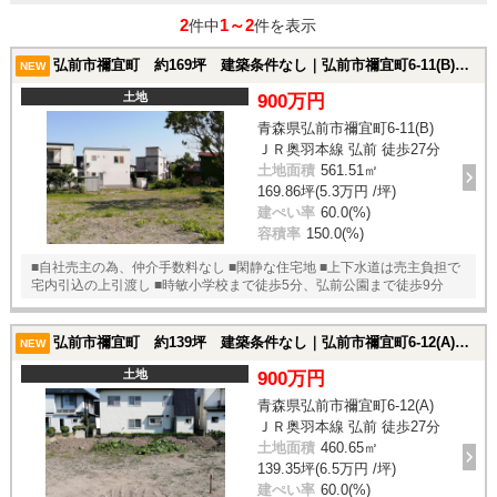
2
1～2
件中
件を表示
弘前市禰宜町 約169坪 建築条件なし｜弘前市禰宜町6-11(B)の土地
NEW
土地
900万円
青森県弘前市禰宜町6-11(B)
ＪＲ奥羽本線 弘前 徒歩27分
土地面積
561.51㎡
169.86坪(5.3万円 /坪)
建ぺい率
60.0(%)
容積率
150.0(%)
■自社売主の為、仲介手数料なし ■閑静な住宅地 ■上下水道は売主負担で
宅内引込の上引渡し ■時敏小学校まで徒歩5分、弘前公園まで徒歩9分
弘前市禰宜町 約139坪 建築条件なし｜弘前市禰宜町6-12(A)の土地
NEW
土地
900万円
青森県弘前市禰宜町6-12(A)
ＪＲ奥羽本線 弘前 徒歩27分
土地面積
460.65㎡
139.35坪(6.5万円 /坪)
建ぺい率
60.0(%)