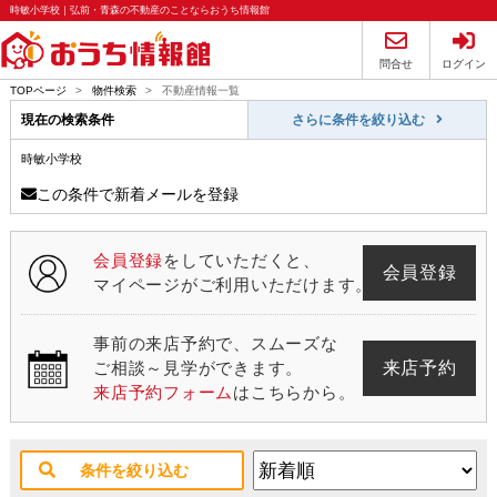
時敏小学校｜弘前・青森の不動産のことならおうち情報館
問合せ
ログイン
TOPページ
>
物件検索
>
不動産情報一覧
現在の検索条件
さらに条件を絞り込む
時敏小学校
この条件で新着メールを登録
会員登録
をしていただくと、
会員登録
マイページがご利用いただけます。
事前の来店予約で、スムーズな
来店予約
ご相談～見学ができます。
来店予約フォーム
はこちらから。
条件を絞り込む