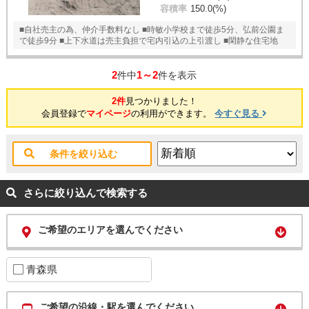
容積率
150.0(%)
■自社売主の為、仲介手数料なし ■時敏小学校まで徒歩5分、弘前公園ま
で徒歩9分 ■上下水道は売主負担で宅内引込の上引渡し ■閑静な住宅地
2
1～2
件中
件を表示
2件
見つかりました！
会員登録で
マイページ
の利用ができます。
今すぐ見る
条件を絞り込む
さらに絞り込んで検索する
ご希望のエリアを選んでください
青森県
ご希望の沿線・駅を選んでください