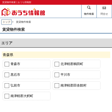
賃貸物件検索 | おうち情報館
物件検索
問合せ
トップ
> 賃貸物件検索
賃貸物件検索
エリア
青森県
青森市
北津軽郡鶴田町
黒石市
平川市
弘前市
南津軽郡田舎館村
南津軽郡大鰐町