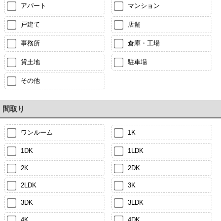
アパート
マンション
戸建て
店舗
事務所
倉庫・工場
貸土地
駐車場
その他
間取り
ワンルーム
1K
1DK
1LDK
2K
2DK
2LDK
3K
3DK
3LDK
4K
4DK