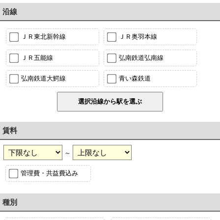
沿線
ＪＲ東北新幹線
ＪＲ奥羽本線
ＪＲ五能線
弘南鉄道弘南線
弘南鉄道大鰐線
青い森鉄道
賃料
～
管理費・共益費込み
種別