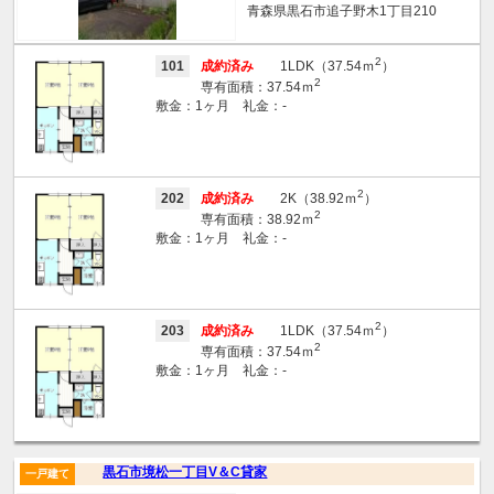
青森県黒石市追子野木1丁目210
2
101
成約済み
1LDK（37.54ｍ
）
2
専有面積：37.54ｍ
敷金：1ヶ月 礼金：-
2
202
成約済み
2K（38.92ｍ
）
2
専有面積：38.92ｍ
敷金：1ヶ月 礼金：-
2
203
成約済み
1LDK（37.54ｍ
）
2
専有面積：37.54ｍ
敷金：1ヶ月 礼金：-
黒石市境松一丁目V＆C貸家
一戸建て