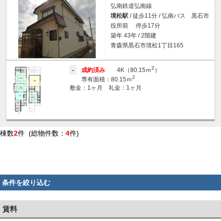
弘南鉄道弘南線
境松駅
/ 徒歩11分 / 弘南バス 黒石市
役所前 停歩17分
築年 43年 / 2階建
青森県黒石市境松1丁目165
2
-
成約済み
4K（80.15ｍ
）
2
専有面積：80.15ｍ
敷金：1ヶ月 礼金：1ヶ月
棟数
2
件 (総物件数：
4
件)
条件を絞り込む
賃料