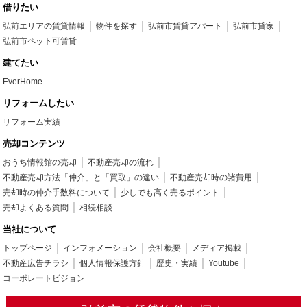
借りたい
弘前エリアの賃貸情報
物件を探す
弘前市賃貸アパート
弘前市貸家
弘前市ペット可賃貸
建てたい
EverHome
リフォームしたい
リフォーム実績
売却コンテンツ
おうち情報館の売却
不動産売却の流れ
不動産売却方法「仲介」と「買取」の違い
不動産売却時の諸費用
売却時の仲介手数料について
少しでも高く売るポイント
売却よくある質問
相続相談
当社について
トップページ
インフォメーション
会社概要
メディア掲載
不動産広告チラシ
個人情報保護方針
歴史・実績
Youtube
コーポレートビジョン