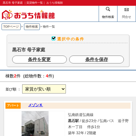
黒石市 母子家庭 ｜賃貸物件一覧｜ おうち情報館
物件検索
問合せ
TOPページ
>
物件検索
>
物件一覧
選択中の条件
黒石市 母子家庭
条件を変更
条件を保存
棟数
2
件 (総物件数：
4
件)
並び順 ：
メゾンＫ
アパート
弘南鉄道弘南線
黒石駅
/ 徒歩23分 / 弘南バス 追子野
木一丁目 停歩1分
築年 32年 / 2階建