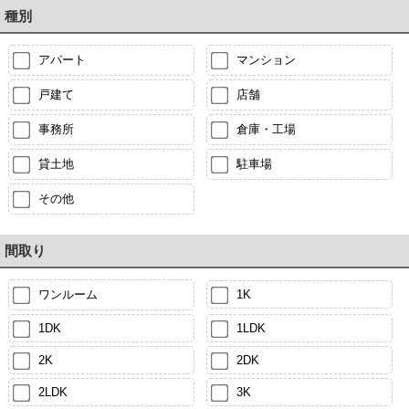
種別
アパート
マンション
戸建て
店舗
事務所
倉庫・工場
貸土地
駐車場
その他
間取り
ワンルーム
1K
1DK
1LDK
2K
2DK
2LDK
3K