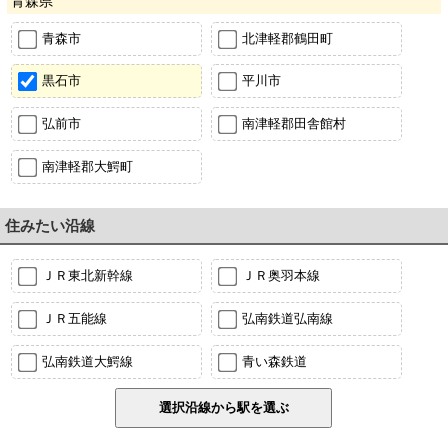
青森県
青森市
北津軽郡鶴田町
黒石市
平川市
弘前市
南津軽郡田舎館村
南津軽郡大鰐町
住みたい沿線
ＪＲ東北新幹線
ＪＲ奥羽本線
ＪＲ五能線
弘南鉄道弘南線
弘南鉄道大鰐線
青い森鉄道