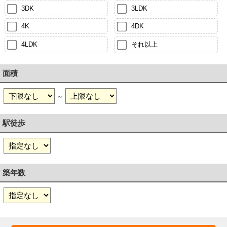
3DK
3LDK
4K
4DK
4LDK
それ以上
面積
～
駅徒歩
築年数