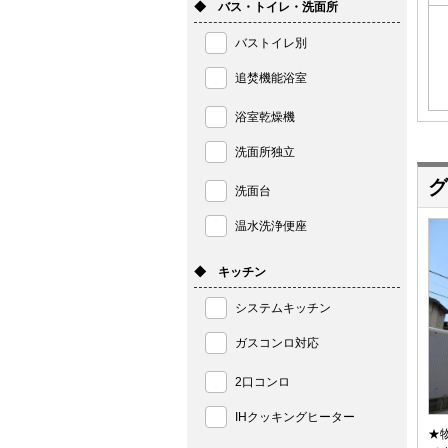
◆ バス・トイレ・洗面所
バストイレ別
追焚機能浴室
浴室乾燥機
洗面所独立
グ
洗面台
温水洗浄便座
◆ キッチン
システムキッチン
ガスコンロ対応
2口コンロ
IHクッキングヒーター
★