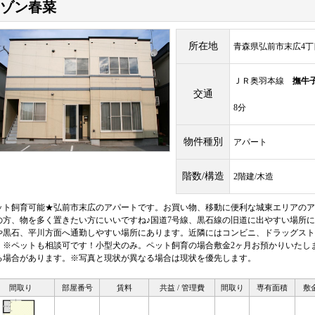
ゾン春菜
所在地
青森県弘前市末広4丁目
ＪＲ奥羽本線
撫牛
交通
8分
物件種別
アパート
階数/構造
2階建/木造
ット飼育可能★弘前市末広のアパートです。お買い物、移動に便利な城東エリアのア
の方、物を多く置きたい方にいいですね♪国道7号線、黒石線の旧道に出やすい場所
や黒石、平川方面へ通勤しやすい場所にあります。近隣にはコンビニ、ドラッグスト
。※ペットも相談可です！小型犬のみ。ペット飼育の場合敷金2ヶ月お預かりいたし
る場合があります。※写真と現状が異なる場合は現状を優先します。
間取り
部屋番号
賃料
共益 / 管理費
間取り
専有面積
敷