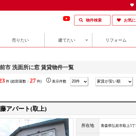
物件検索
お気に
売りたい
建てたい
リフォーム
前市 洗面所に窓 賃貸物件一覧
23
27
件 (総部屋数：
件)
表示件数
藤アパート(取上)
所在地
青森県弘前市取上5丁目1