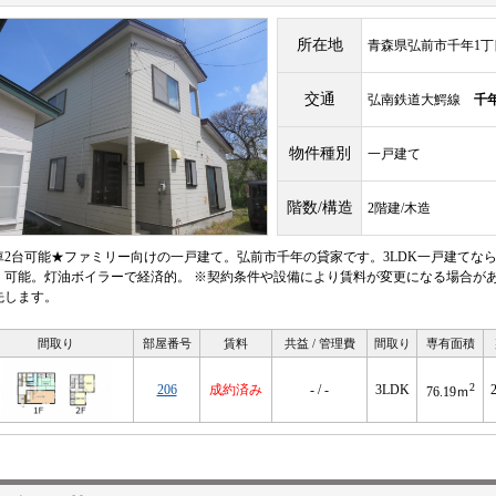
所在地
青森県弘前市千年1丁目
交通
弘南鉄道大鰐線
千
物件種別
一戸建て
階数/構造
2階建/木造
車2台可能★ファミリー向けの一戸建て。弘前市千年の貸家です。3LDK一戸建てな
）可能。灯油ボイラーで経済的。 ※契約条件や設備により賃料が変更になる場合が
先します。
間取り
部屋番号
賃料
共益 / 管理費
間取り
専有面積
2
206
成約済み
- / -
3LDK
76.19ｍ