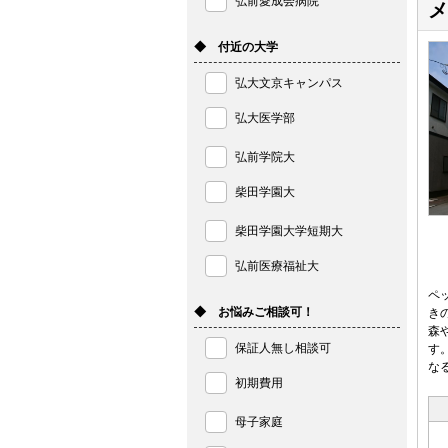
弘前愛成会病院
メ
◆ 付近の大学
弘大文京キャンパス
弘大医学部
弘前学院大
柴田学園大
柴田学園大学短期大
弘前医療福祉大
ペ
◆ お悩みご相談可！
き
森
保証人無し相談可
す
な
初期費用
母子家庭