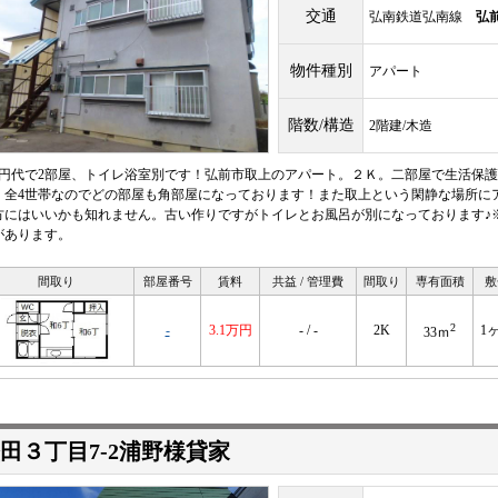
交通
弘南鉄道弘南線
弘
物件種別
アパート
階数/構造
2階建/木造
万円代で2部屋、トイレ浴室別です！弘前市取上のアパート。２Ｋ。二部屋で生活保
。全4世帯なのでどの部屋も角部屋になっております！また取上という閑静な場所に
方にはいいかも知れません。古い作りですがトイレとお風呂が別になっております♪
があります。
間取り
部屋番号
賃料
共益 / 管理費
間取り
専有面積
敷
2
-
3.1万円
- / -
2K
1
33ｍ
田３丁目7-2浦野様貸家