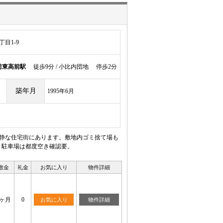
目1-9
前東高前駅
徒歩9分 / 小比内団地 停歩2分
築年月
1995年6月
閑静な住宅街にあります。敷地内ゴミ捨て場も
 駐車場は都度空き確認要。
敷金
礼金
お気に入り
物件詳細
2ヶ月
0
お気に入り
物件詳細