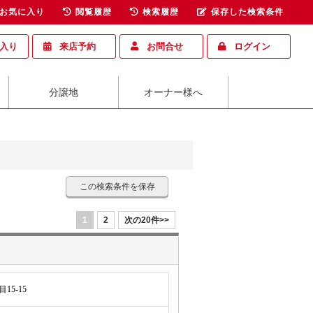
お気に入り
閲覧履歴
検索履歴
保存した検索条件
入り
来店予約
お問合せ
ログイン
分譲地
オーナー様へ
この検索条件を保存
1
2
次の20件>>
5-15