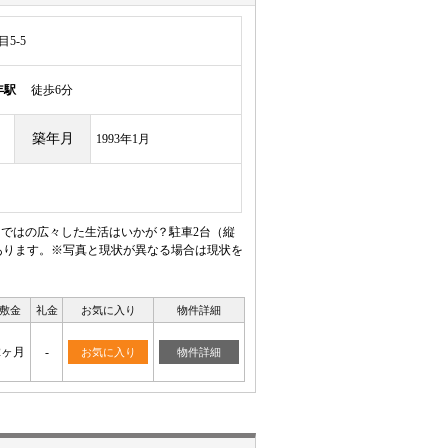
5-5
年駅
徒歩6分
築年月
1993年1月
らではの広々した生活はいかが？駐車2台（縦
あります。※写真と現状が異なる場合は現状を
敷金
礼金
お気に入り
物件詳細
2ヶ月
-
お気に入り
物件詳細