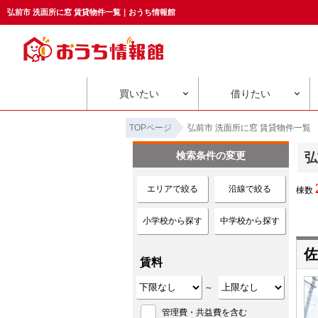
弘前市 洗面所に窓 賃貸物件一覧｜おうち情報館
買いたい
借りたい
TOPページ
弘前市 洗面所に窓 賃貸物件一覧
検索条件の変更
弘
エリアで絞る
沿線で絞る
棟数
小学校から探す
中学校から探す
佐
賃料
～
管理費・共益費を含む