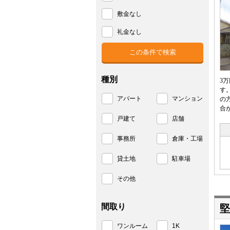
敷金なし
礼金なし
種別
3
す
アパート
マンション
の
合
戸建て
店舗
事務所
倉庫・工場
貸土地
駐車場
その他
間取り
堅
ワンルーム
1K