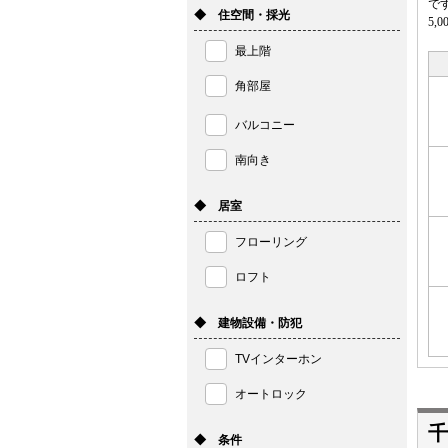
で
◆ 住空間・採光
5,
最上階
角部屋
バルコニー
南向き
◆ 居室
フローリング
ロフト
◆ 建物設備・防犯
TVインターホン
オートロック
千
◆ 条件