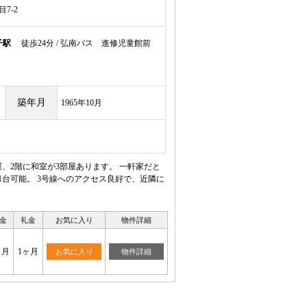
7-2
子駅
徒歩24分 / 弘南バス 進修児童館前
築年月
1965年10月
、2階に和室が3部屋あります。 一軒家だと
1台可能。 3号線へのアクセス良好で、近隣に
金
礼金
お気に入り
物件詳細
ヶ月
1ヶ月
お気に入り
物件詳細