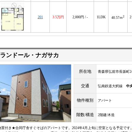
2
201
3.5万円
2,000円 / -
1LDK
40.57ｍ
ランドール・ナガサカ
所在地
青森県弘前市長坂町24
交通
弘南鉄道大鰐線
中
物件種別
アパート
階数/構造
2階建/木造
物置付き★合同庁舎すぐそばのアパートです。2024年4月上旬に空室となる予定です