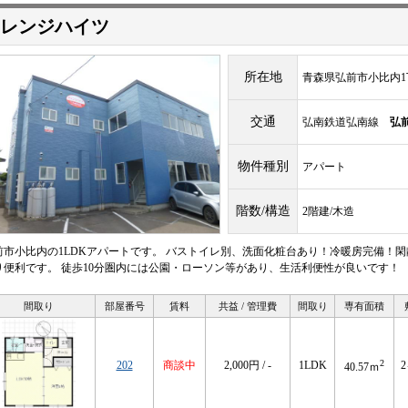
レンジハイツ
所在地
青森県弘前市小比内1丁
交通
弘南鉄道弘南線
弘
物件種別
アパート
階数/構造
2階建/木造
前市小比内の1LDKアパートです。 バストイレ別、洗面化粧台あり！冷暖房完備！
り便利です。 徒歩10分圏内には公園・ローソン等があり、生活利便性が良いです！
間取り
部屋番号
賃料
共益 / 管理費
間取り
専有面積
2
202
商談中
2,000円 / -
1LDK
40.57ｍ