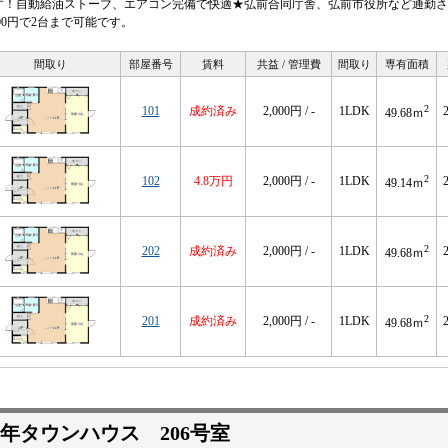
す！自動給油ストーブ、エアコン完備で快適★弘前合同庁舎、弘前市役所など通勤さ
000円で2台まで可能です。
間取り
部屋番号
賃料
共益 / 管理費
間取り
専有面積
2
101
成約済み
2,000円 / -
1LDK
49.68ｍ
2
102
4.8万円
2,000円 / -
1LDK
49.14ｍ
2
202
成約済み
2,000円 / -
1LDK
49.68ｍ
2
201
成約済み
2,000円 / -
1LDK
49.68ｍ
年タウンハウス 206号室