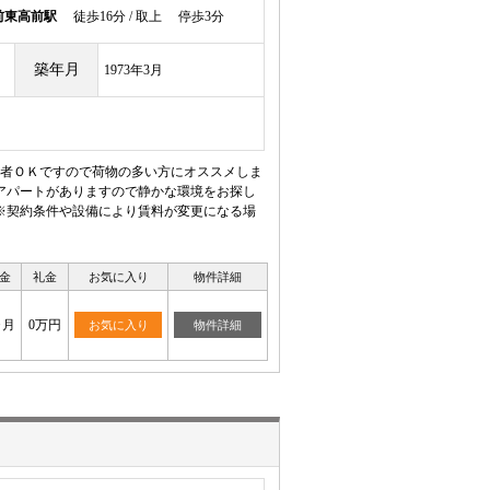
前東高前駅
徒歩16分 / 取上 停歩3分
築年月
1973年3月
護者ＯＫですので荷物の多い方にオススメしま
アパートがありますので静かな環境をお探し
※契約条件や設備により賃料が変更になる場
金
礼金
お気に入り
物件詳細
ヶ月
0万円
お気に入り
物件詳細