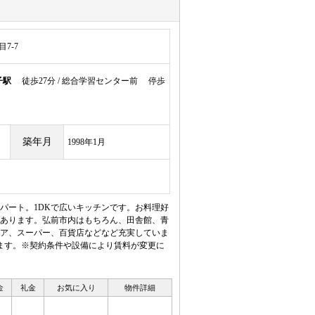
7-7
子駅
徒歩27分 / 総合学習センター前 停歩
築年月
1998年1月
パート。1DKで広いキッチンです。お料理好
にあります。弘前市内はもちろん、田舎館、青
ア、スーパー、百貨店などなど充実していま
ます。※契約条件や設備により賃料が変更に
金
礼金
お気に入り
物件詳細