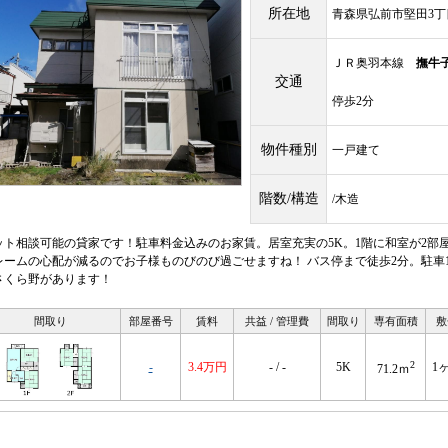
所在地
青森県弘前市堅田3丁目
ＪＲ奥羽本線
撫牛
交通
停歩2分
物件種別
一戸建て
階数/構造
/木造
ット相談可能の貸家です！駐車料金込みのお家賃。居室充実の5K。1階に和室が2部屋
レームの心配が減るのでお子様ものびのび過ごせますね！ バス停まで徒歩2分。駐車
さくら野があります！
間取り
部屋番号
賃料
共益 / 管理費
間取り
専有面積
敷
2
-
3.4万円
- / -
5K
1
71.2ｍ