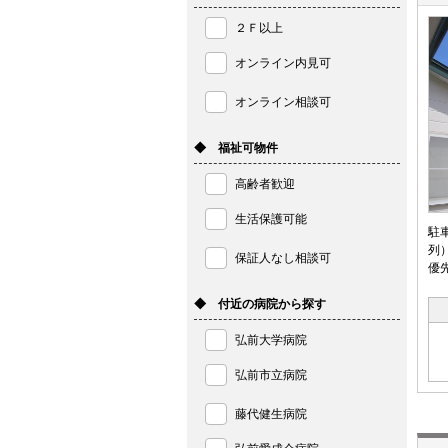
２Ｆ以上
オンライン内見可
オンライン相談可
◆ 福祉可物件
高齢者歓迎
生活保護可能
駐
列
保証人なし相談可
優
◆ 付近の病院から探す
弘前大学病院
弘前市立病院
藤代健生病院