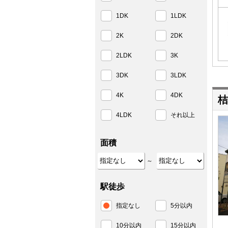
1DK
1LDK
2K
2DK
2LDK
3K
3DK
3LDK
4K
4DK
桔
4LDK
それ以上
面積
～
駅徒歩
指定なし
5分以内
10分以内
15分以内