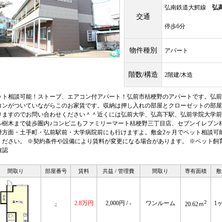
弘南鉄道大鰐線
弘
交通
停歩6分
物件種別
アパート
階数/構造
2階建/木造
ット相談可能！ストーブ、エアコン付アパート！弘前市桔梗野のアパートです。弘前
コンがついていながらこのお家賃です。収納は押し入れの部屋とクローゼットの部屋
りますのでお問い合わせください＾＾近くには弘前大学、弘高下駅、弘前学院大学前
ル樹木まで徒歩圏内♪コンビニもファミリーマート桔梗野三丁目店、セブンイレブン
野方面・土手町・弘前駅前・大学病院前にも行けますよ。敷金2ヶ月でペット相談可
ください。 ※契約条件や設備により賃料が変更になる場合があります。 ※ペット飼
確認
間取り
部屋番号
賃料
共益 / 管理費
間取り
専有面積
敷
2
-
2.8万円
2,000円 / -
ワンルーム
1
20.62ｍ