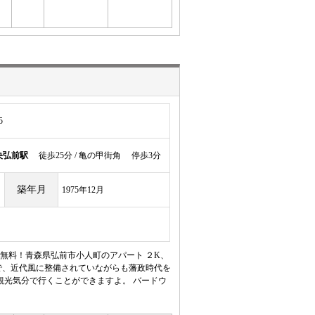
5
央弘前駅
徒歩25分 / 亀の甲街角 停歩3分
築年月
1975年12月
無料！青森県弘前市小人町のアパート ２K、
で、近代風に整備されていながらも藩政時代を
観光気分で行くことができますよ。 バードウ