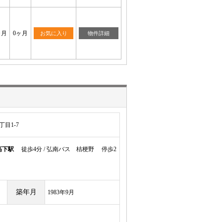
ヶ月
0ヶ月
お気に入り
物件詳細
目1-7
高下駅
徒歩4分 / 弘南バス 桔梗野 停歩2
築年月
1983年9月