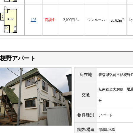
2
105
商談中
2,000円 / -
ワンルーム
1
20.62ｍ
梗野アパート
所在地
青森県弘前市桔梗野1丁
弘南鉄道大鰐線
弘
交通
分
物件種別
アパート
階数/構造
2階建/木造