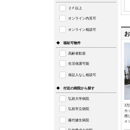
２Ｆ以上
オンライン内見可
オンライン相談可
お
◆ 福祉可物件
高齢者歓迎
生活保護可能
保証人なし相談可
◆ 付近の病院から探す
弘前大学病院
3
弘前市立病院
カ
感
藤代健生病院
ォ