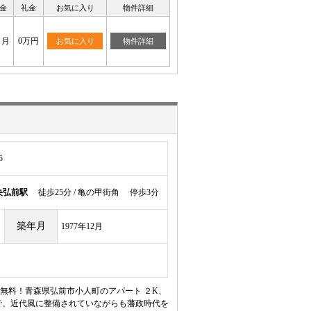
金
礼金
お気に入り
物件詳細
ヶ月
0万円
お気に入り
物件詳細
5
央弘前駅
徒歩25分 / 亀の甲街角 停歩3分
築年月
1977年12月
無料！青森県弘前市小人町のアパート ２K、
で、近代風に整備されていながらも藩政時代を