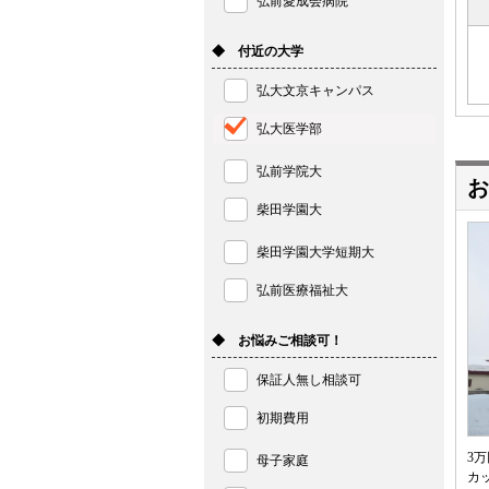
弘前愛成会病院
◆ 付近の大学
弘大文京キャンパス
弘大医学部
弘前学院大
お
柴田学園大
柴田学園大学短期大
弘前医療福祉大
◆ お悩みご相談可！
保証人無し相談可
初期費用
3
母子家庭
カ