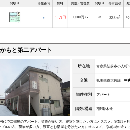
間取り
部屋番号
賃料
共益 / 管理費
間取り
専有面積
敷
2
-
3.1万円
1,000円 / -
2K
1
32.3ｍ
かもと第二アパート
所在地
青森県弘前市小人町5
交通
弘南鉄道大鰐線
中
物件種別
アパート
階数/構造
2階建/木造
万円代で二部屋のアパート。荷物が多い方、寝室と別けたい方にオススメ。家賃1ヶ月
ップルの方。荷物が多い方、寝室とお部屋を分けたい方にオススメ。 弘前城の近く