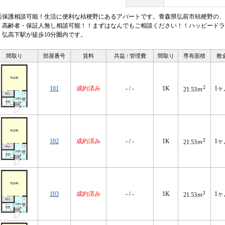
活保護相談可能！生活に便利な桔梗野にあるアパートです。青森県弘前市桔梗野の、
・高齢者・保証人無し相談可能！！まずはなんでもご相談ください！！ハッピードラ
・弘高下駅が徒歩10分圏内です。
間取り
部屋番号
賃料
共益 / 管理費
間取り
専有面積
敷
2
101
成約済み
- / -
1K
1ヶ
21.53ｍ
2
102
成約済み
- / -
1K
1ヶ
21.53ｍ
2
103
成約済み
- / -
1K
1ヶ
21.53ｍ