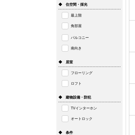
◆ 住空間・採光
最上階
角部屋
バルコニー
南向き
◆ 居室
フローリング
ロフト
◆ 建物設備・防犯
TVインターホン
オートロック
◆ 条件