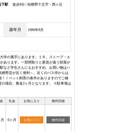
高下駅
徒歩8分 / 桔梗野十文字・西ヶ丘
築年月
1986年8月
大学の裏手にあります。１Ｒ。ストーブ・エ
があります。一部間取りと家賃が違う部屋が
駅など学生さんにもおすすめ。お買い物はハ
桔梗野店が近く便利～。近くのバス停からは
能！！ペット飼育の条件がありますのでご確
育の場合、敷金2ヶ月となります。 ※駐車場は
金
礼金
お気に入り
物件詳細
ヶ月
0ヶ月
お気に入り
物件詳細