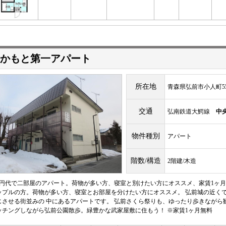
かもと第一アパート
所在地
青森県弘前市小人町5
交通
弘南鉄道大鰐線
中
物件種別
アパート
階数/構造
2階建/木造
万円代で二部屋のアパート。荷物が多い方、寝室と別けたい方にオススメ、家賃1ヶ月
ップルの方。荷物が多い方、寝室とお部屋を分けたい方にオススメ。 弘前城の近く
じさせる街並みの 中にあるアパートです。 弘前さくら祭りも、ゆったり歩きながら
ッチングしながら弘前公園散歩。緑豊かな武家屋敷に住もう！ ※家賃1ヶ月無料