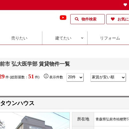
物件検索
お気に
売りたい
建てたい
リフォーム
前市 弘大医学部 賃貸物件一覧
29
51
件 (総部屋数：
件)
表示件数
タウンハウス
所在地
青森県弘前市桔梗野5丁