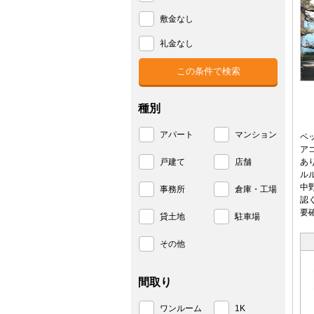
敷金なし
礼金なし
種別
アパート
マンション
ペ
ア
戸建て
店舗
あ
ル
中
事務所
倉庫・工場
認
要
貸土地
駐車場
その他
間取り
ワンルーム
1K