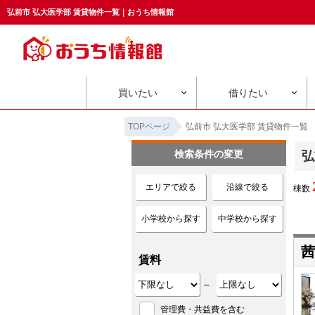
弘前市 弘大医学部 賃貸物件一覧｜おうち情報館
買いたい
借りたい
TOPページ
弘前市 弘大医学部 賃貸物件一覧
検索条件の変更
弘
エリアで絞る
沿線で絞る
棟数
小学校から探す
中学校から探す
茜
賃料
～
管理費・共益費を含む