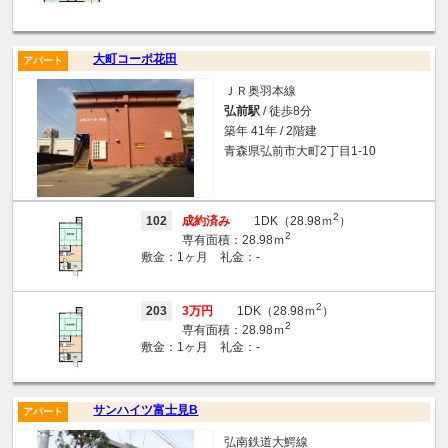
大町コーポ花田
アパート
ＪＲ奥羽本線
弘前駅
/ 徒歩8分
築年 41年 / 2階建
青森県弘前市大町2丁目1-10
2
102
成約済み
1DK（28.98ｍ
）
2
専有面積：28.98ｍ
敷金：1ヶ月 礼金：-
2
203
3万円
1DK（28.98ｍ
）
2
専有面積：28.98ｍ
敷金：1ヶ月 礼金：-
サンハイツ富士見B
アパート
弘南鉄道大鰐線