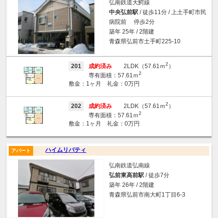
弘南鉄道大鰐線
中央弘前駅
/ 徒歩11分 / 上土手町市民
病院前 停歩2分
築年 25年 / 2階建
青森県弘前市土手町225-10
2
201
成約済み
2LDK（57.61ｍ
）
2
専有面積：57.61ｍ
敷金：1ヶ月 礼金：0万円
2
202
成約済み
2LDK（57.61ｍ
）
2
専有面積：57.61ｍ
敷金：1ヶ月 礼金：0万円
ハイムリバティ
アパート
弘南鉄道弘南線
弘前東高前駅
/ 徒歩7分
築年 26年 / 2階建
青森県弘前市南大町1丁目6-3