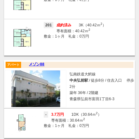
2
201
成約済み
3K（40.42ｍ
）
2
専有面積：40.42ｍ
敷金：1ヶ月 礼金：0万円
メゾン88
アパート
弘南鉄道大鰐線
中央弘前駅
/ 徒歩8分 / 住吉入口 停歩
2分
築年 36年 / 2階建
青森県弘前市富田1丁目6-3
2
-
3.7万円
1DK（30.64ｍ
）
2
専有面積：30.64ｍ
敷金：1ヶ月 礼金：0万円