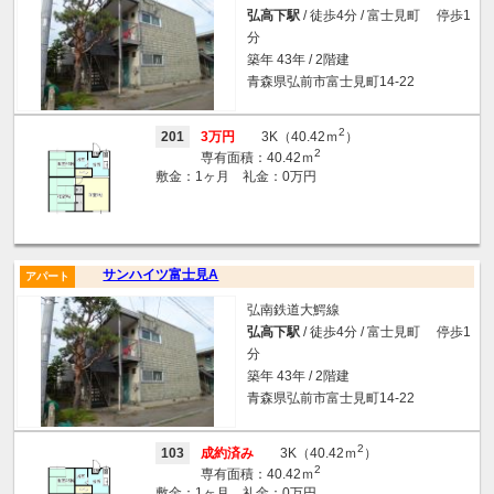
弘高下駅
/ 徒歩4分 / 富士見町 停歩1
分
築年 43年 / 2階建
青森県弘前市富士見町14-22
2
201
3万円
3K（40.42ｍ
）
2
専有面積：40.42ｍ
敷金：1ヶ月 礼金：0万円
サンハイツ富士見A
アパート
弘南鉄道大鰐線
弘高下駅
/ 徒歩4分 / 富士見町 停歩1
分
築年 43年 / 2階建
青森県弘前市富士見町14-22
2
103
成約済み
3K（40.42ｍ
）
2
専有面積：40.42ｍ
敷金：1ヶ月 礼金：0万円