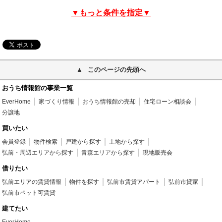
▼もっと条件を指定▼
このページの先頭へ
おうち情報館の事業一覧
EverHome
家づくり情報
おうち情報館の売却
住宅ローン相談会
分譲地
買いたい
会員登録
物件検索
戸建から探す
土地から探す
弘前・周辺エリアから探す
青森エリアから探す
現地販売会
借りたい
弘前エリアの賃貸情報
物件を探す
弘前市賃貸アパート
弘前市貸家
弘前市ペット可賃貸
建てたい
EverHome