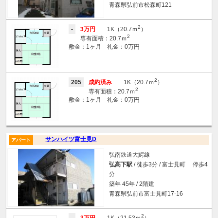
青森県弘前市松森町121
2
-
3万円
1K（20.7ｍ
）
2
専有面積：20.7ｍ
敷金：1ヶ月 礼金：0万円
2
205
成約済み
1K（20.7ｍ
）
2
専有面積：20.7ｍ
敷金：1ヶ月 礼金：0万円
サンハイツ富士見D
アパート
弘南鉄道大鰐線
弘高下駅
/ 徒歩3分 / 富士見町 停歩4
分
築年 45年 / 2階建
青森県弘前市富士見町17-16
2
-
3万円
1K（21.53ｍ
）