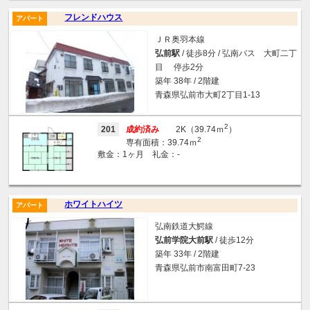
フレンドハウス
アパート
ＪＲ奥羽本線
弘前駅
/ 徒歩8分 / 弘南バス 大町二丁
目 停歩2分
築年 38年 / 2階建
青森県弘前市大町2丁目1-13
2
201
成約済み
2K（39.74ｍ
）
2
専有面積：39.74ｍ
敷金：1ヶ月 礼金：-
ホワイトハイツ
アパート
弘南鉄道大鰐線
弘前学院大前駅
/ 徒歩12分
築年 33年 / 2階建
青森県弘前市南富田町7-23