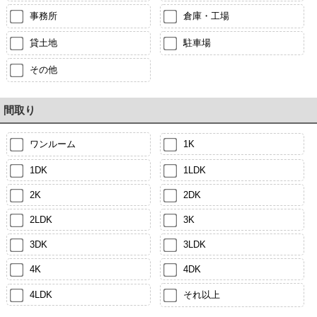
事務所
倉庫・工場
貸土地
駐車場
その他
間取り
ワンルーム
1K
1DK
1LDK
2K
2DK
2LDK
3K
3DK
3LDK
4K
4DK
4LDK
それ以上