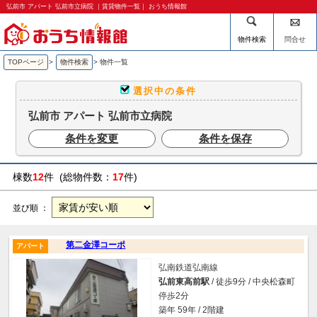
弘前市 アパート 弘前市立病院 ｜賃貸物件一覧｜ おうち情報館
物件検索
問合せ
TOPページ
>
物件検索
>
物件一覧
選択中の条件
弘前市 アパート 弘前市立病院
条件を変更
条件を保存
棟数
12
件 (総物件数：
17
件)
並び順 ：
第二金澤コーポ
アパート
弘南鉄道弘南線
弘前東高前駅
/ 徒歩9分 / 中央松森町
停歩2分
築年 59年 / 2階建