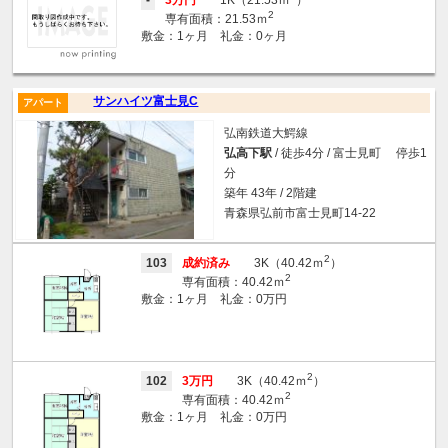
2
専有面積：21.53ｍ
敷金：1ヶ月 礼金：0ヶ月
サンハイツ富士見C
アパート
弘南鉄道大鰐線
弘高下駅
/ 徒歩4分 / 富士見町 停歩1
分
築年 43年 / 2階建
青森県弘前市富士見町14-22
2
103
成約済み
3K（40.42ｍ
）
2
専有面積：40.42ｍ
敷金：1ヶ月 礼金：0万円
2
102
3万円
3K（40.42ｍ
）
2
専有面積：40.42ｍ
敷金：1ヶ月 礼金：0万円