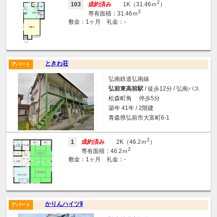
2
103
成約済み
1K（31.46ｍ
）
2
専有面積：31.46ｍ
敷金：1ヶ月 礼金：-
ときわ荘
アパート
弘南鉄道弘南線
弘前東高前駅
/ 徒歩12分 / 弘南バス
松森町角 停歩5分
築年 41年 / 2階建
青森県弘前市大富町6-1
2
1
成約済み
2K（46.2ｍ
）
2
専有面積：46.2ｍ
敷金：1ヶ月 礼金：-
かりんハイツⅡ
アパート