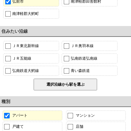
弘前市
南津軽郡田舎館村
南津軽郡大鰐町
住みたい沿線
ＪＲ東北新幹線
ＪＲ奥羽本線
ＪＲ五能線
弘南鉄道弘南線
弘南鉄道大鰐線
青い森鉄道
種別
アパート
マンション
戸建て
店舗