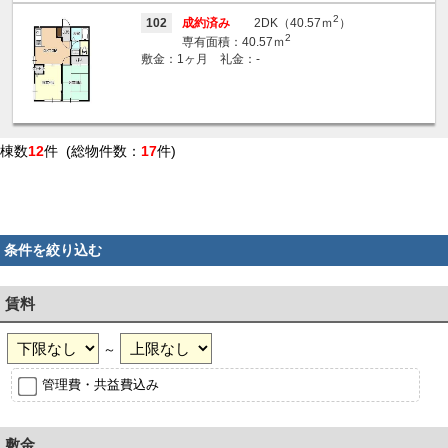
2
102
成約済み
2DK（40.57ｍ
）
2
専有面積：40.57ｍ
敷金：1ヶ月 礼金：-
棟数
12
件 (総物件数：
17
件)
条件を絞り込む
賃料
～
管理費・共益費込み
敷金