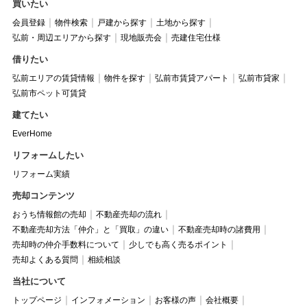
買いたい
会員登録
物件検索
戸建から探す
土地から探す
弘前・周辺エリアから探す
現地販売会
売建住宅仕様
借りたい
弘前エリアの賃貸情報
物件を探す
弘前市賃貸アパート
弘前市貸家
弘前市ペット可賃貸
建てたい
EverHome
リフォームしたい
リフォーム実績
売却コンテンツ
おうち情報館の売却
不動産売却の流れ
不動産売却方法「仲介」と「買取」の違い
不動産売却時の諸費用
売却時の仲介手数料について
少しでも高く売るポイント
売却よくある質問
相続相談
当社について
トップページ
インフォメーション
お客様の声
会社概要