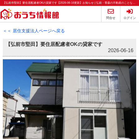
【弘前市堅田】要住居配慮者OKの貸家です【2026-06-16更新】お知らせ | 弘前・青森の不動産のことならおうち情報館
問合せ
ログイン
＜＜ 居住支援法人ページへ戻る
【弘前市堅田】要住居配慮者OKの貸家です
2026-06-16