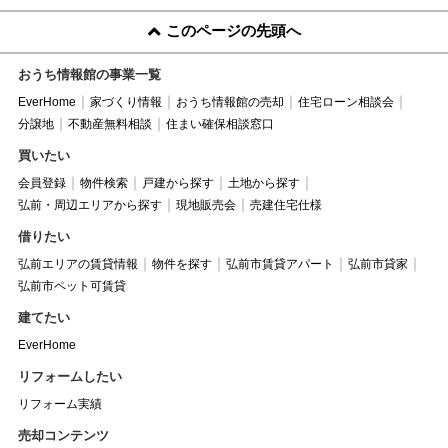
このページの先頭へ
おうち情報館の事業一覧
EverHome
家づくり情報
おうち情報館の売却
住宅ローン相談会
分譲地
不動産無料相談
住まい確保相談窓口
買いたい
会員登録
物件検索
戸建から探す
土地から探す
弘前・周辺エリアから探す
現地販売会
売建住宅仕様
借りたい
弘前エリアの賃貸情報
物件を探す
弘前市賃貸アパート
弘前市貸家
弘前市ペット可賃貸
建てたい
EverHome
リフォームしたい
リフォーム実績
売却コンテンツ