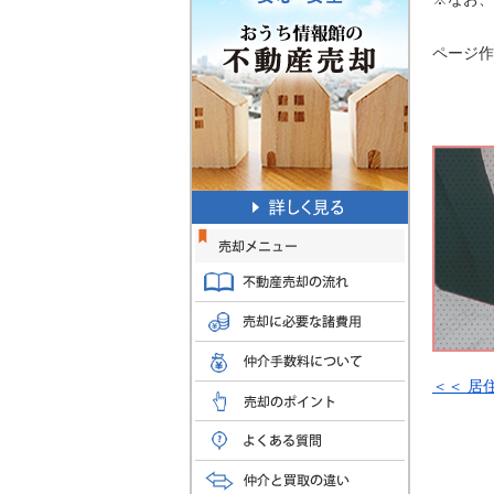
ページ作成
＜＜ 居