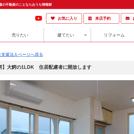
前・青森の不動産のことならおうち情報館
お気に入り
来店予約
売りたい
建てたい
リフォーム
住支援法人ページへ戻る
鰐】大鰐の1LDK 住居配慮者に開放します