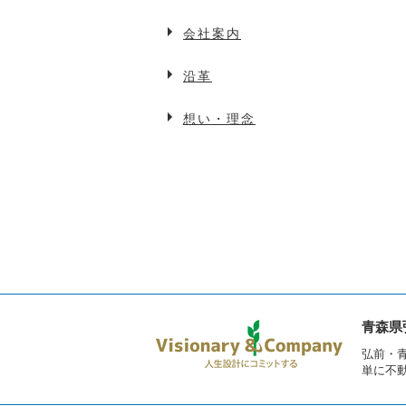
会社案内
沿革
想い・理念
青森県
弘前・
単に不