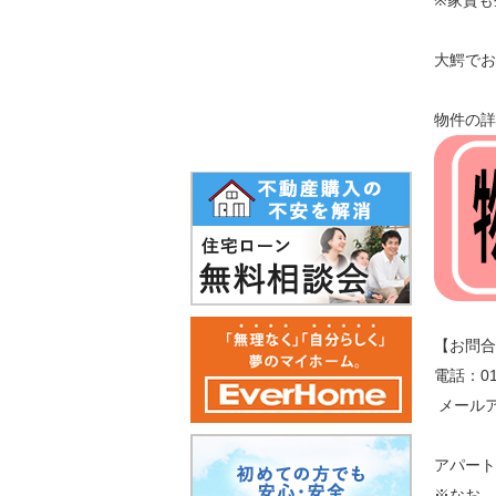
※家賃も
4万円台
大鰐でお
5万円以上
物件の詳
【お問合
電話：017
メール
アパート
※なお、