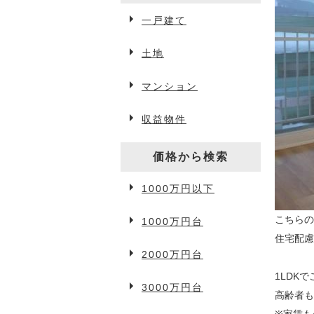
一戸建て
弘前賃貸情報
土地
マンション
アパート・マンション
収益物件
一戸建て
駐車場
価格から検索
1000万円以下
事業用物件
こちら
1000万円台
​​​​​
2000万円台
3万円以下
1LDK
3000万円台
3万円台
高齢者も