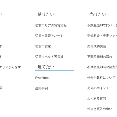
い
借りたい
売りたい
弘前エリアの賃貸情報
不動産売却専門ペー
弘前市賃貸アパート
売却相談・査定フォ
す
弘前市貸家
売却成功実績
す
弘前市ペット可賃貸
不動産売却の流れ
建てたい
エリアから探す
不動産売却時の諸費
仲介手数料について
EverHome
様
売却のポイント
建築事例
よくある質問
仲介と買取の違い