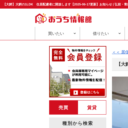
【大鰐】大鰐の1LDK 住居配慮者に開放します【2025-06-17更新】お知らせ | 弘
買いたい
借りたい
＜＜ 居
【大
売買
賃貸
種別から検索