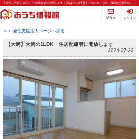
【大鰐】大鰐の1LDK 住居配慮者に開放します【2024-07-26更新】お知らせ | 弘前・青森の不動産のことならおうち情報館
問合せ
ログイン
＜＜ 居住支援法人ページへ戻る
【大鰐】大鰐の1LDK 住居配慮者に開放します
2024-07-26