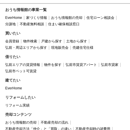
おうち情報館の事業一覧
EverHome
家づくり情報
おうち情報館の売却
住宅ローン相談会
分譲地
不動産無料相談
住まい確保相談窓口
買いたい
会員登録
物件検索
戸建から探す
土地から探す
弘前・周辺エリアから探す
現地販売会
売建住宅仕様
借りたい
弘前エリアの賃貸情報
物件を探す
弘前市賃貸アパート
弘前市貸家
弘前市ペット可賃貸
建てたい
EverHome
リフォームしたい
リフォーム実績
売却コンテンツ
おうち情報館の売却
不動産売却の流れ
不動産売却方法「仲介」と「買取」の違い
不動産売却時の諸費用