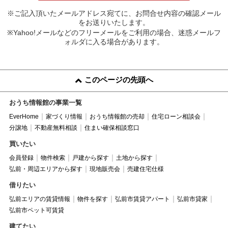
※ご記入頂いたメールアドレス宛てに、お問合せ内容の確認メール
をお送りいたします。
※Yahoo!メールなどのフリーメールをご利用の場合、迷惑メールフ
ォルダに入る場合があります。
このページの先頭へ
おうち情報館の事業一覧
EverHome
家づくり情報
おうち情報館の売却
住宅ローン相談会
分譲地
不動産無料相談
住まい確保相談窓口
買いたい
会員登録
物件検索
戸建から探す
土地から探す
弘前・周辺エリアから探す
現地販売会
売建住宅仕様
借りたい
弘前エリアの賃貸情報
物件を探す
弘前市賃貸アパート
弘前市貸家
弘前市ペット可賃貸
建てたい