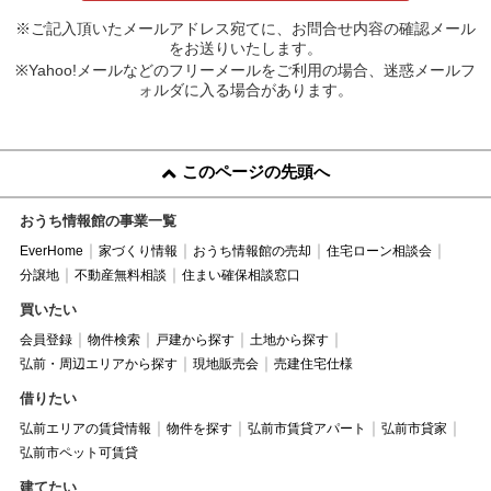
※ご記入頂いたメールアドレス宛てに、お問合せ内容の確認メール
をお送りいたします。
※Yahoo!メールなどのフリーメールをご利用の場合、迷惑メールフ
ォルダに入る場合があります。
このページの先頭へ
おうち情報館の事業一覧
EverHome
家づくり情報
おうち情報館の売却
住宅ローン相談会
分譲地
不動産無料相談
住まい確保相談窓口
買いたい
会員登録
物件検索
戸建から探す
土地から探す
弘前・周辺エリアから探す
現地販売会
売建住宅仕様
借りたい
弘前エリアの賃貸情報
物件を探す
弘前市賃貸アパート
弘前市貸家
弘前市ペット可賃貸
建てたい