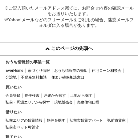
※ご記入頂いたメールアドレス宛てに、お問合せ内容の確認メール
をお送りいたします。
※Yahoo!メールなどのフリーメールをご利用の場合、迷惑メールフ
ォルダに入る場合があります。
このページの先頭へ
おうち情報館の事業一覧
EverHome
家づくり情報
おうち情報館の売却
住宅ローン相談会
分譲地
不動産無料相談
住まい確保相談窓口
買いたい
会員登録
物件検索
戸建から探す
土地から探す
弘前・周辺エリアから探す
現地販売会
売建住宅仕様
借りたい
弘前エリアの賃貸情報
物件を探す
弘前市賃貸アパート
弘前市貸家
弘前市ペット可賃貸
建てたい