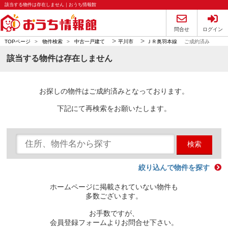
該当する物件は存在しません｜おうち情報館
問合せ
ログイン
>
>
TOPページ
>
物件検索
>
中古一戸建て
平川市
ＪＲ奥羽本線
ご成約済み
該当する物件は存在しません
お探しの物件はご成約済みとなっております。
下記にて再検索をお願いたします。
検索
絞り込んで物件を探す
ホームページに掲載されていない物件も
多数ございます。
お手数ですが、
会員登録フォームよりお問合せ下さい。