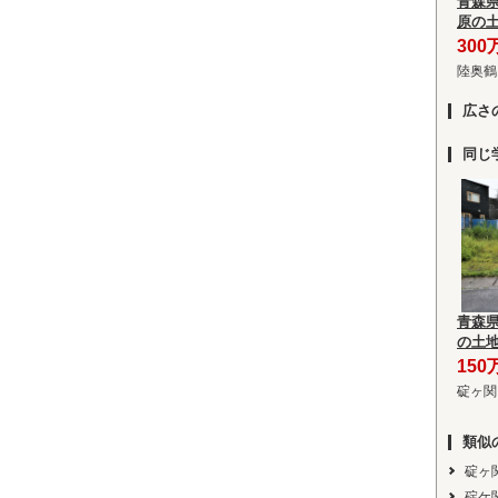
青森
原の
300
陸奥鶴
広さ
同じ
青森
の土
150
碇ヶ関
類似
碇ヶ
碇ケ