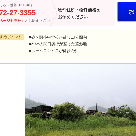
ける（携帯･PHS可）
物件住所・物件価格を
72-27-3355
お伝えください
ページを見た」
とお伝え下さい。
■碇ヶ関小中学校が徒歩10分圏内
■89坪の間口奥行が整った整形地
■ホームコンビニが徒歩2分