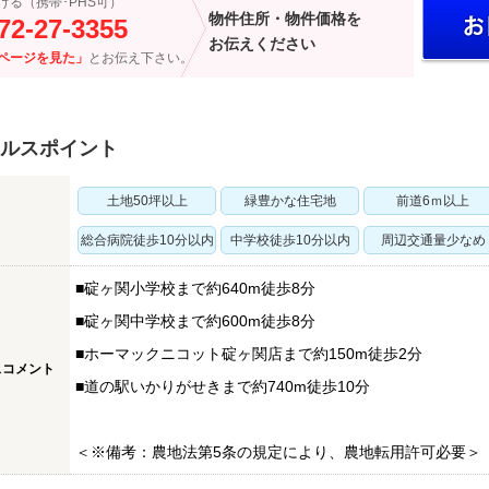
ける（携帯･PHS可）
物件住所・物件価格を
72-27-3355
お伝えください
ページを見た」
とお伝え下さい。
ルスポイント
土地50坪以上
緑豊かな住宅地
前道6ｍ以上
総合病院徒歩10分以内
中学校徒歩10分以内
周辺交通量少なめ
■碇ヶ関小学校まで約640m徒歩8分
■碇ヶ関中学校まで約600m徒歩8分
■ホーマックニコット碇ヶ関店まで約150m徒歩2分
スコメント
■道の駅いかりがせきまで約740m徒歩10分
＜※備考：農地法第5条の規定により、農地転用許可必要＞