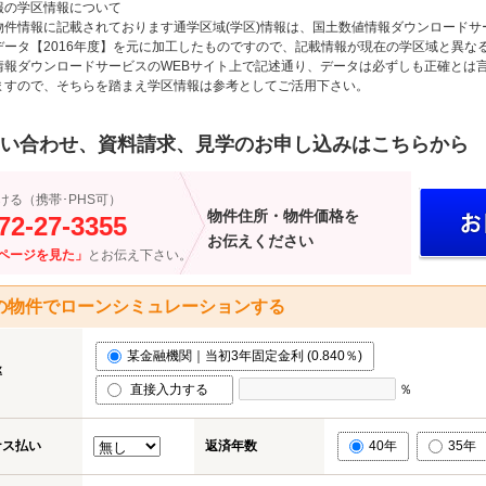
報の学区情報について
物件情報に記載されております通学区域(学区)情報は、国土数値情報ダウンロードサ
データ【2016年度】を元に加工したものですので、記載情報が現在の学区域と異な
情報ダウンロードサービスのWEBサイト上で記述通り、データは必ずしも正確とは言
ますので、そちらを踏まえ学区情報は参考としてご活用下さい。
い合わせ、資料請求、見学のお申し込みはこちらから
ける（携帯･PHS可）
物件住所・物件価格を
72-27-3355
お伝えください
ページを見た」
とお伝え下さい。
の物件でローンシミュレーションする
某金融機関｜当初3年固定金利 (0.840％)
率
直接入力する
％
ナス払い
返済年数
40年
35年