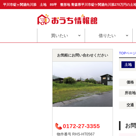
平川市碇ヶ関湯向川添 土地 89坪 整形地 青森県平川市碇ケ関湯向川添270万円の
買いたい
借りたい
TOPページ
お気軽にお問い合わせください
土地
価格
所在地
交通
お問
0172-27-3355
物件番号 RHS-HT0567