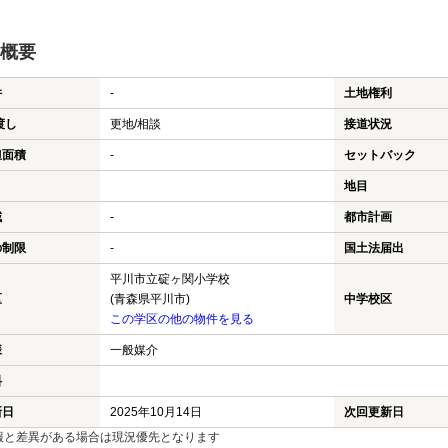
概要
件
-
土地権利
渡し
更地/相談
接道状況
担面積
-
セットバック
地目
域
-
都市計画
の制限
-
国土法届出
平川市立碇ヶ関小学校
区
(青森県平川市)
中学校区
この学区の他の物件を見る
様
一般媒介
料
新日
2025年10月14日
次回更新日
報と差異がある場合は現況優先となります