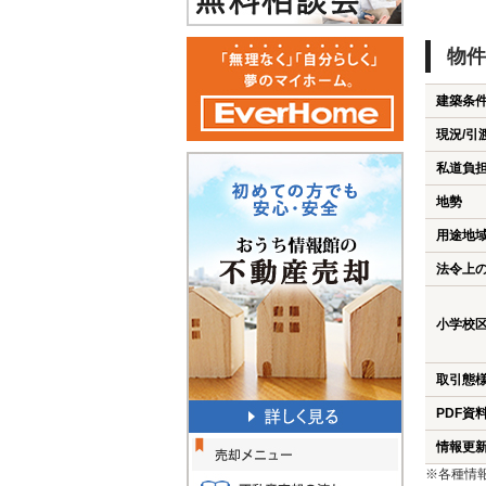
物件
建築条
現況/引
私道負
地勢
用途地
法令上
小学校
取引態
PDF資
情報更
※各種情