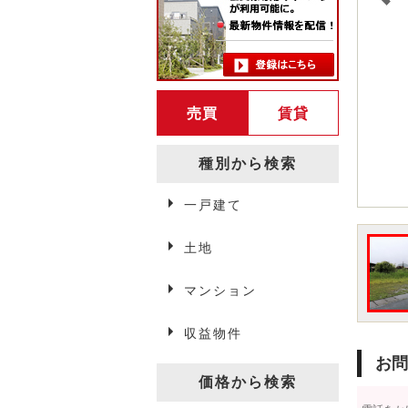
売買
賃貸
種別から検索
一戸建て
弘前賃貸情報
土地
マンション
アパート・マンション
収益物件
一戸建て
お問
駐車場
価格から検索