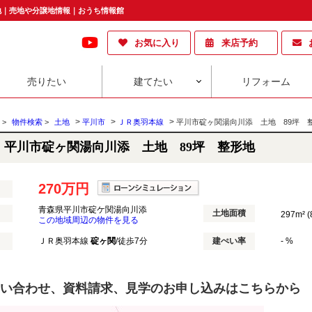
土地｜売地や分譲地情報｜おうち情報館
お気に入り
来店予約
売りたい
建てたい
リフォーム
>
>
>
>
物件検索
>
土地
平川市
ＪＲ奥羽本線
平川市碇ヶ関湯向川添 土地 89坪 
平川市碇ヶ関湯向川添 土地 89坪 整形地
270万円
青森県平川市碇ケ関湯向川添
土地面積
297m² (
この地域周辺の物件を見る
ＪＲ奥羽本線
碇ヶ関
/徒歩7分
建ぺい率
- %
い合わせ、資料請求、見学のお申し込みはこちらから