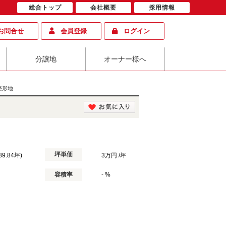
総合トップ
会社概要
採用情報
お問合せ
会員登録
ログイン
分譲地
オーナー様へ
整形地
坪単価
89.84坪)
3万円 /坪
容積率
- %