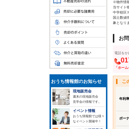
※物件情
当サイト
中学校区
国土数値
象となり
お問
電話をか
01
「ホーム
おうち情報館のお知らせ
こ
現地販売会
週末の現地販売会
年利
見学会の情報です。
イベント情報
おうち情報館では様々
ボー
なイベント開催中！