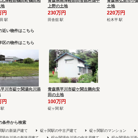
県北津軽郡鶴田町鶴田相
青森県南津軽郡田舎館村畑中
青森県弘前市小栗
土地
上野の土地
土地
万円
230万円
220万円
田 駅
田舎舘 駅
松木平 駅
の近い物件はこちら
学区の物件はこちら
県平川市碇ケ関湯向川添
青森県平川市碇ケ関古懸向安
地
田の土地
万円
100万円
 駅
碇ヶ関 駅
の条件から検索
関駅の新築戸建て
碇ヶ関駅の中古戸建て
碇ヶ関駅のマンション
関湯向川添の新築戸建て
碇ケ関湯向川添の中古戸建て
碇ケ関湯向川添