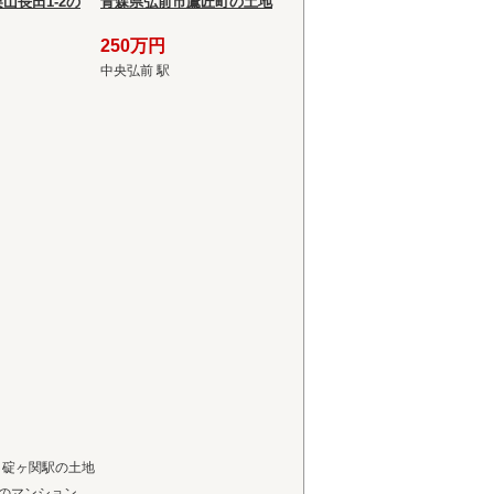
山長田1-2の
青森県弘前市鷹匠町の土地
250万円
中央弘前 駅
碇ヶ関駅の土地
のマンション