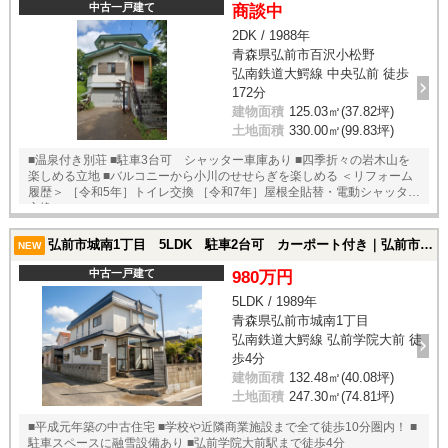
中古一戸建て
商談中
2DK / 1988年
青森県弘前市百沢小松野
弘南鉄道大鰐線 中央弘前 徒歩
172分
建物面積
125.03㎡(37.82坪)
土地面積
330.00㎡(99.83坪)
■温泉付き別荘 ■駐車3台可 シャッター車庫あり ■四季折々の岩木山を
楽しめる立地 ■バルコニーから小川のせせらぎを楽しめる ＜リフォーム
履歴＞ ［令和5年］トイレ交換 ［令和7年］屋根全貼替・電動シャッター
交換
弘前市城南1丁目 5LDK 駐車2台可 カーポート付き｜弘前市城南1丁目の中古一戸建て
NEW
中古一戸建て
980万円
5LDK / 1989年
青森県弘前市城南1丁目
弘南鉄道大鰐線 弘前学院大前 徒
歩4分
建物面積
132.48㎡(40.08坪)
土地面積
247.30㎡(74.81坪)
■平成元年築の中古住宅 ■学校や近隣商業施設まで全て徒歩10分圏内！ ■
駐車スペースに融雪設備あり ■弘前学院大前駅まで徒歩4分