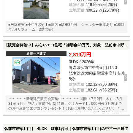
建物面積
119.88㎡(36.26坪)
土地面積
409.22㎡(123.79坪)
■居室充実 ■小中学校が1㎞圏内 ■駐車3台可 シャッター車庫あり ■1992
年7月リフォーム（2階増築）
【販売会開催中】みらいエコ住宅「補助金40万円」対象｜弘前市中野5丁目 建売3LDK 駐車3台可｜弘前市中野5丁目14-3の新築一戸建て
新築一戸建て
2,810万円
3LDK / 2026年
青森県弘前市中野5丁目14-3
弘南鉄道大鰐線 聖愛中高前 徒歩
5分
建物面積
102.12㎡(30.89坪)
土地面積
182.64㎡(55.25坪)
＊＊＊＊＊新築建売販売会実施中＊＊＊＊＊ 期間：7月2日（木）～8月
31日（月） 申込：事前予約制 特典：クオカード1，000円分 8月末まで
のお申込みでエアコンプレゼント！ 詳細はお問い合わせください。 ＊＊
＊＊＊＊＊＊＊＊＊＊＊＊＊＊＊＊＊＊ ■みらいエコ住宅「補助金40万
円」対象物件！ ■トリプルサッシで遮熱・断熱で電気代節約 ■キッチンか
ら見守れる畳スペースのある家 ■スーパー・コンビニ・クリニックなど
が徒歩10分圏内 ■聖愛高校前駅まで徒歩5分！バス通りにも近く、交通利
弘前市若葉1丁目 4LDK 駐車1台可｜弘前市若葉1丁目の中古一戸建て
便性良好 ■駐車3台可 ■ZEH Oriented適応住宅(エネルギー消費性能