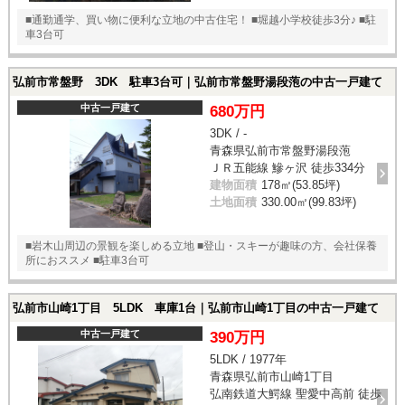
■通勤通学、買い物に便利な立地の中古住宅！ ■堀越小学校徒歩3分♪ ■駐
車3台可
弘前市常盤野 3DK 駐車3台可｜弘前市常盤野湯段萢の中古一戸建て
中古一戸建て
680万円
3DK / -
青森県弘前市常盤野湯段萢
ＪＲ五能線 鰺ヶ沢 徒歩334分
建物面積
178㎡(53.85坪)
土地面積
330.00㎡(99.83坪)
■岩木山周辺の景観を楽しめる立地 ■登山・スキーが趣味の方、会社保養
所におススメ ■駐車3台可
弘前市山崎1丁目 5LDK 車庫1台｜弘前市山崎1丁目の中古一戸建て
中古一戸建て
390万円
5LDK / 1977年
青森県弘前市山崎1丁目
弘南鉄道大鰐線 聖愛中高前 徒歩