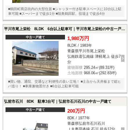
■鶴田町商店街内の大型住居 ■シャッター付き駐車スペースに10台以上駐
車可能 ■スーパーまで徒歩1分 ■陸奥鶴田駅、役場まで徒歩4分
平川市尾上栄松 8LDK 6台以上駐車可｜平川市尾上栄松の中古一戸建て
中古一戸建て
1,980万円
8LDK / 1983年
青森県平川市尾上栄松
弘南鉄道弘南線 津軽尾上 徒歩7
分
建物面積
295.24㎡(89.31坪)
土地面積
968.06㎡(292.83坪)
■買い物、通院、交通など利便性の良い立地！ ■土台から天井板まで総ヒ
バ造り！ ■車庫兼物置付き ■6台以上駐車可能
弘前市石川 8DK 駐車3台可｜弘前市石川石川の中古一戸建て
中古一戸建て
200万円
8DK / 1977年
青森県弘前市石川石川
ＪＲ奥羽本線 石川 徒歩12分