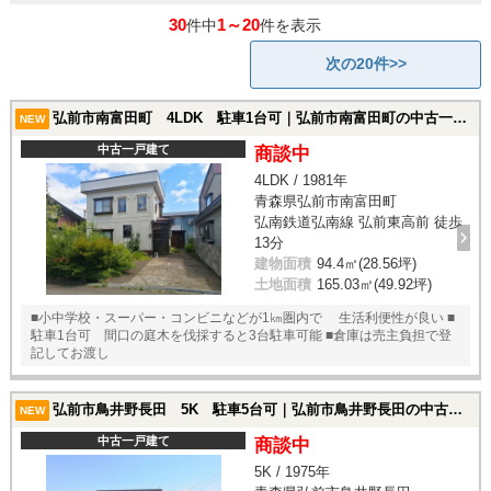
30
1～20
件中
件を表示
次の20件>>
弘前市南富田町 4LDK 駐車1台可｜弘前市南富田町の中古一戸建て
NEW
中古一戸建て
商談中
4LDK / 1981年
青森県弘前市南富田町
弘南鉄道弘南線 弘前東高前 徒歩
13分
建物面積
94.4㎡(28.56坪)
土地面積
165.03㎡(49.92坪)
■小中学校・スーパー・コンビニなどが1㎞圏内で 生活利便性が良い ■
駐車1台可 間口の庭木を伐採すると3台駐車可能 ■倉庫は売主負担で登
記してお渡し
弘前市鳥井野長田 5K 駐車5台可｜弘前市鳥井野長田の中古一戸建て
NEW
中古一戸建て
商談中
5K / 1975年