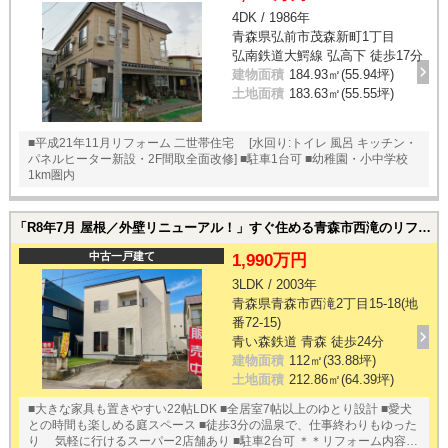
4DK / 1986年
青森県弘前市茂森新町1丁目
弘南鉄道大鰐線 弘高下 徒歩17分
建物面積
184.93㎡(55.94坪)
土地面積
183.63㎡(55.55坪)
■平成21年11月リフォーム 二世帯住宅 [水回り:トイレ 風呂 キッチン・
パネルヒーター新設・2F間取全面改修] ■駐車1台可 ■幼稚園・小中学校
1km圏内
「R8年7月 屋根／外壁リニューアル！」すぐ住める青森市西滝のリフォーム住宅｜青森市西滝2丁目15-18(地番72-15)の中古一戸建て
中古一戸建て
1,990万円
3LDK / 2003年
青森県青森市西滝2丁目15-18(地
番72-15)
青い森鉄道 青森 徒歩24分
建物面積
112㎡(33.88坪)
土地面積
212.86㎡(64.39坪)
■大きな家具も置きやすい22帖LDK ■全居室7帖以上のゆとり設計 ■愛犬
との時間も楽しめる庭スペース ■徒歩3分の温泉で、仕事終わりもゆった
り 気軽に行けるスーパー2店舗あり ■駐車2台可 ＊＊リフォーム内容＊