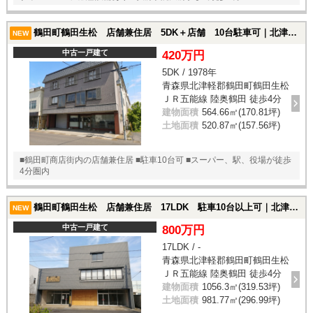
鶴田町鶴田生松 店舗兼住居 5DK＋店舗 10台駐車可｜北津軽郡鶴田町鶴田生松の中古一戸建て
NEW
中古一戸建て
420万円
5DK / 1978年
青森県北津軽郡鶴田町鶴田生松
ＪＲ五能線 陸奥鶴田 徒歩4分
建物面積
564.66㎡(170.81坪)
土地面積
520.87㎡(157.56坪)
■鶴田町商店街内の店舗兼住居 ■駐車10台可 ■スーパー、駅、役場が徒歩
4分圏内
鶴田町鶴田生松 店舗兼住居 17LDK 駐車10台以上可｜北津軽郡鶴田町鶴田生松の中古一戸建て
NEW
中古一戸建て
800万円
17LDK / -
青森県北津軽郡鶴田町鶴田生松
ＪＲ五能線 陸奥鶴田 徒歩4分
建物面積
1056.3㎡(319.53坪)
土地面積
981.77㎡(296.99坪)