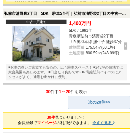
＊ 【2026年7月済：外構工事】 【2024年11月済：クロス交換・建具調
整・2階廊下塩ビタイル上張り・スイッチパネル一棟交換・オイルコック
一棟交換・照明一棟交換】
弘前市清野袋2丁目 5DK 駐車5台可｜弘前市清野袋2丁目の中古一戸建て
中古一戸建て
1,400万円
5DK / 1991年
青森県弘前市清野袋2丁目
ＪＲ奥羽本線 撫牛子 徒歩37分
建物面積
175.54㎡(53.1坪)
土地面積
806.59㎡(243.99坪)
■お車の多いご家族でも安心の、広々駐車スペース！ ■243坪の敷地では
家庭菜園も楽しめます。 ■日当たり良好です♪ ■7号線弘前バイパスにア
クセスがよく、通勤お出かけに便利。
30
1～20
件中
件を表示
次の20件>>
30件
見つかりました！
会員登録で
マイページ
の利用ができます。
今すぐ見る