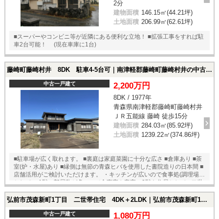
2分
建物面積
146.15㎡(44.21坪)
土地面積
206.99㎡(62.61坪)
■スーパーやコンビニ等が近隣にある便利な立地！ ■拡張工事をすれば駐
車2台可能！ (現在車庫に1台)
藤崎町藤崎村井 8DK 駐車4-5台可｜南津軽郡藤崎町藤崎村井の中古一戸建て
中古一戸建て
2,200万円
8DK / 1977年
青森県南津軽郡藤崎町藤崎村井
ＪＲ五能線 藤崎 徒歩15分
建物面積
284.03㎡(85.92坪)
土地面積
1239.22㎡(374.86坪)
■駐車場が広く取れます。 ■裏庭は家庭菜園に十分な広さ ■倉庫あり ■茶
室(炉・水屋)あり ■縁側は無節の青森ヒバを使用した書院造りの日本間 ■
店舗活用がご検討いただけます。 ・キッチンが広いので食事処(調理場)
として ・1階の部屋数が多いので食事室や客室、2階を住居として ■二世
帯同居も可能
弘前市茂森新町1丁目 二世帯住宅 4DK＋2LDK｜弘前市茂森新町1丁目の中古一戸建て
中古一戸建て
1,080万円