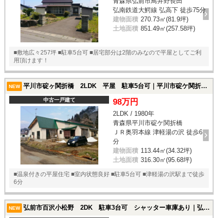
青森県弘前市鳥井野長田
弘南鉄道大鰐線 弘高下 徒歩75分
建物面積
270.73㎡(81.9坪)
土地面積
851.49㎡(257.58坪)
■敷地広々257坪 ■駐車5台可 ■居宅部分は2階のみなので平屋としてご利
用頂けます！
平川市碇ヶ関折橋 2LDK 平屋 駐車5台可｜平川市碇ケ関折橋の中古一戸建て
NEW
中古一戸建て
98万円
2LDK / 1980年
青森県平川市碇ケ関折橋
ＪＲ奥羽本線 津軽湯の沢 徒歩6
分
建物面積
113.44㎡(34.32坪)
土地面積
316.30㎡(95.68坪)
■温泉付きの平屋住宅 ■室内状態良好 ■駐車5台可 ■津軽湯の沢駅まで徒歩
6分
弘前市百沢小松野 2DK 駐車3台可 シャッター車庫あり｜弘前市百沢小松野の中古一戸建て
NEW