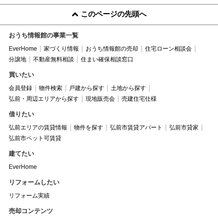
このページの先頭へ
おうち情報館の事業一覧
EverHome
家づくり情報
おうち情報館の売却
住宅ローン相談会
分譲地
不動産無料相談
住まい確保相談窓口
買いたい
会員登録
物件検索
戸建から探す
土地から探す
弘前・周辺エリアから探す
現地販売会
売建住宅仕様
借りたい
弘前エリアの賃貸情報
物件を探す
弘前市賃貸アパート
弘前市貸家
弘前市ペット可賃貸
建てたい
EverHome
リフォームしたい
リフォーム実績
売却コンテンツ