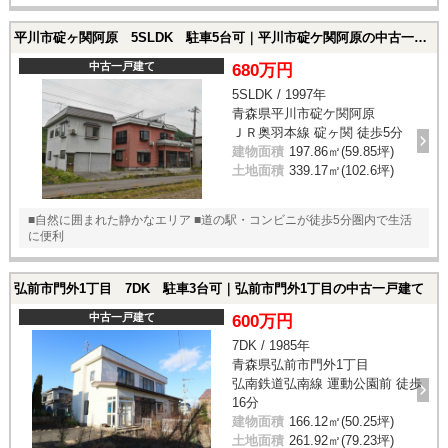
平川市碇ヶ関阿原 5SLDK 駐車5台可｜平川市碇ケ関阿原の中古一戸建て
中古一戸建て
680万円
5SLDK / 1997年
青森県平川市碇ケ関阿原
ＪＲ奥羽本線 碇ヶ関 徒歩5分
建物面積
197.86㎡(59.85坪)
土地面積
339.17㎡(102.6坪)
■自然に囲まれた静かなエリア ■道の駅・コンビニが徒歩5分圏内で生活
に便利
弘前市門外1丁目 7DK 駐車3台可｜弘前市門外1丁目の中古一戸建て
中古一戸建て
600万円
7DK / 1985年
青森県弘前市門外1丁目
弘南鉄道弘南線 運動公園前 徒歩
16分
建物面積
166.12㎡(50.25坪)
土地面積
261.92㎡(79.23坪)