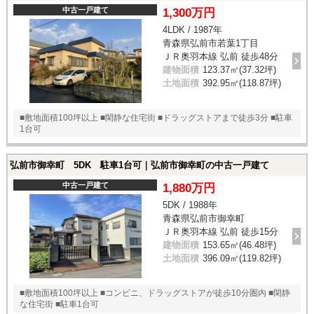
★★★・断熱性能5) --------- ・超断熱のトリプルサッシを全窓に採用 ※
中古一戸建て
1,300万円
同社ダブルサッシ製品との比較で約1.4倍の気密性能 ・タッチレス水栓で
4LDK / 1987年
調理中も衛生的 ・スマートコントロールキーでらくらく施解錠 ・家中の
青森県弘前市若葉1丁目
ガス代が約半分になるハイブリッド給湯器エコワン ・寒冷地仕様のズバ
暖エアコン その他の仕様・設備はぜひ一度お問い合わせください！
ＪＲ奥羽本線 弘前 徒歩48分
建物面積
123.37㎡(37.32坪)
土地面積
392.95㎡(118.87坪)
■敷地面積100坪以上 ■閑静な住宅街 ■ドラッグストアまで徒歩3分 ■駐車
1台可
弘前市御幸町 5DK 駐車1台可｜弘前市御幸町の中古一戸建て
中古一戸建て
1,880万円
5DK / 1988年
青森県弘前市御幸町
ＪＲ奥羽本線 弘前 徒歩15分
建物面積
153.65㎡(46.48坪)
土地面積
396.09㎡(119.82坪)
■敷地面積100坪以上 ■コンビニ、ドラッグストアが徒歩10分圏内 ■閑静
な住宅街 ■駐車1台可