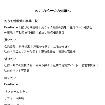
このページの先頭へ
おうち情報館の事業一覧
EverHome
家づくり情報
おうち情報館の売却
住宅ローン相談会
分譲地
不動産無料相談
住まい確保相談窓口
買いたい
会員登録
物件検索
戸建から探す
土地から探す
弘前・周辺エリアから探す
現地販売会
売建住宅仕様
借りたい
弘前エリアの賃貸情報
物件を探す
弘前市賃貸アパート
弘前市貸家
弘前市ペット可賃貸
建てたい
EverHome
リフォームしたい
リフォーム実績