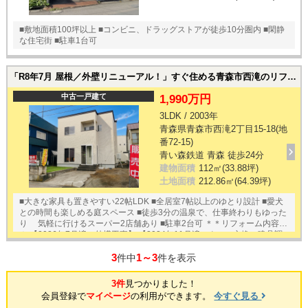
■敷地面積100坪以上 ■コンビニ、ドラッグストアが徒歩10分圏内 ■閑静
な住宅街 ■駐車1台可
「R8年7月 屋根／外壁リニューアル！」すぐ住める青森市西滝のリフォーム住宅｜青森市西滝2丁目15-18(地番72-15)の中古一戸建て
中古一戸建て
1,990万円
3LDK / 2003年
青森県青森市西滝2丁目15-18(地
番72-15)
青い森鉄道 青森 徒歩24分
建物面積
112㎡(33.88坪)
土地面積
212.86㎡(64.39坪)
■大きな家具も置きやすい22帖LDK ■全居室7帖以上のゆとり設計 ■愛犬
との時間も楽しめる庭スペース ■徒歩3分の温泉で、仕事終わりもゆった
り 気軽に行けるスーパー2店舗あり ■駐車2台可 ＊＊リフォーム内容＊
＊ 【2026年7月済：外構工事】 【2024年11月済：クロス交換・建具調
整・2階廊下塩ビタイル上張り・スイッチパネル一棟交換・オイルコック
3
1～3
一棟交換・照明一棟交換】
件中
件を表示
3件
見つかりました！
会員登録で
マイページ
の利用ができます。
今すぐ見る