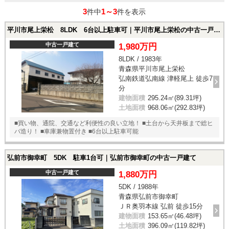
3
1～3
件中
件を表示
平川市尾上栄松 8LDK 6台以上駐車可｜平川市尾上栄松の中古一戸建て
中古一戸建て
1,980万円
8LDK / 1983年
青森県平川市尾上栄松
弘南鉄道弘南線 津軽尾上 徒歩7
分
建物面積
295.24㎡(89.31坪)
土地面積
968.06㎡(292.83坪)
■買い物、通院、交通など利便性の良い立地！ ■土台から天井板まで総ヒ
バ造り！ ■車庫兼物置付き ■6台以上駐車可能
弘前市御幸町 5DK 駐車1台可｜弘前市御幸町の中古一戸建て
中古一戸建て
1,880万円
5DK / 1988年
青森県弘前市御幸町
ＪＲ奥羽本線 弘前 徒歩15分
建物面積
153.65㎡(46.48坪)
土地面積
396.09㎡(119.82坪)