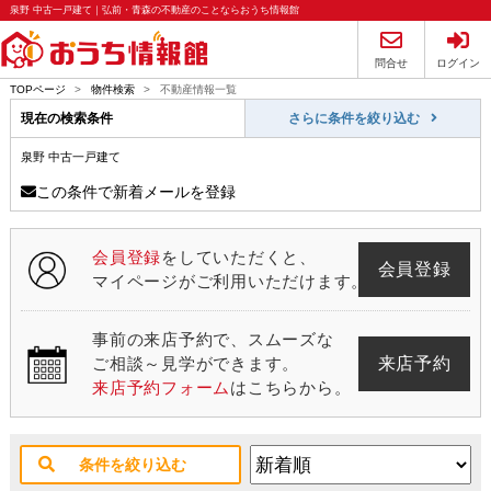
泉野 中古一戸建て｜弘前・青森の不動産のことならおうち情報館
問合せ
ログイン
TOPページ
>
物件検索
>
不動産情報一覧
現在の検索条件
さらに条件を絞り込む
泉野 中古一戸建て
この条件で新着メールを登録
会員登録
をしていただくと、
会員登録
マイページがご利用いただけます。
事前の来店予約で、スムーズな
来店予約
ご相談～見学ができます。
来店予約フォーム
はこちらから。
条件を絞り込む