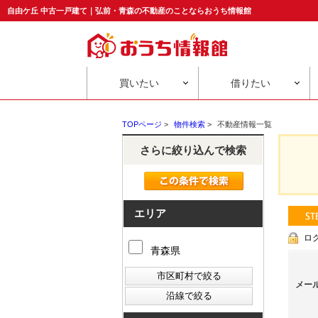
自由ケ丘 中古一戸建て｜弘前・青森の不動産のことならおうち情報館
買いたい
借りたい
TOPページ
>
物件検索
>
不動産情報一覧
さらに絞り込んで検索
エリア
ロ
青森県
メー