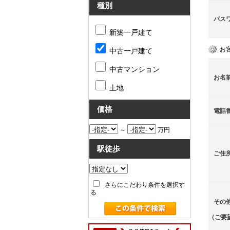
種別
パス
新築一戸建て
お
中古一戸建て
中古マンション
お名
土地
価格
電話
～
万円
駅徒歩
ご住
さらにこだわり条件を選択す
る
その
（ご要