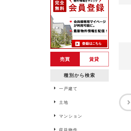
売買
賃貸
種別から検索
一戸建て
弘前賃貸情報
土地
マンション
アパート・マンション
収益物件