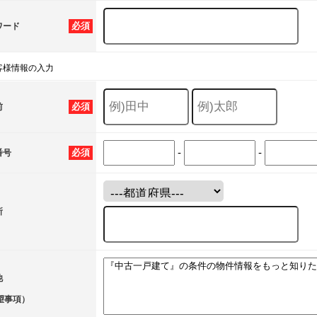
必須
ワード
客様情報の入力
必須
前
-
-
必須
番号
所
他
望事項）